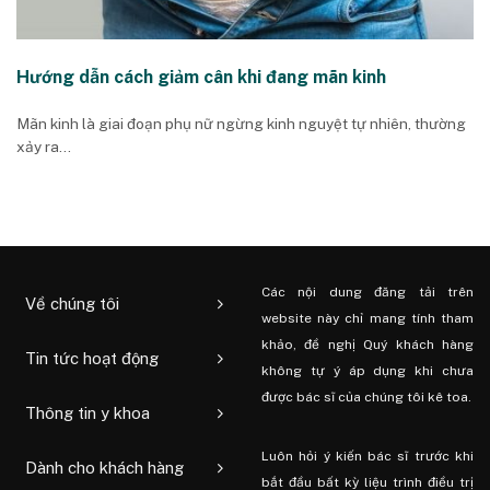
Hướng dẫn cách giảm cân khi đang mãn kinh
Mãn kinh là giai đoạn phụ nữ ngừng kinh nguyệt tự nhiên, thường
xảy ra...
Các nội dung đăng tải trên
Về chúng tôi
website này chỉ mang tính tham
khảo, đề nghị Quý khách hàng
Tin tức hoạt động
không tự ý áp dụng khi chưa
được bác sĩ của chúng tôi kê toa.
Thông tin y khoa
Luôn hỏi ý kiến ​​bác sĩ trước khi
Dành cho khách hàng
bắt đầu bất kỳ liệu trình điều trị