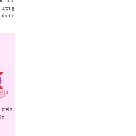
, loại
 lượng
, nhưng