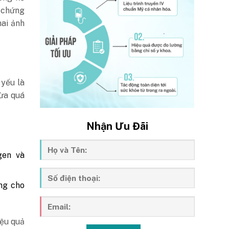
u chứng
ai ảnh
 yếu là
ừa quá
Nhận Ưu Đãi
gen và
ùng cho
iệu quả