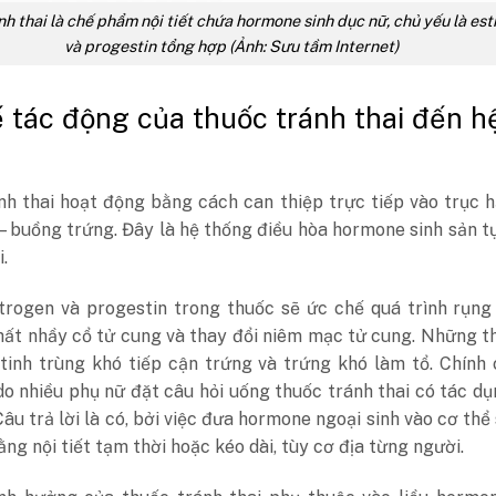
h thai là chế phẩm nội tiết chứa hormone sinh dục nữ, chủ yếu là es
và progestin tổng hợp (Ảnh: Sưu tầm Internet)
 tác động của thuốc tránh thai đến hệ
h thai hoạt động bằng cách can thiệp trực tiếp vào trục h
– buồng trứng. Đây là hệ thống điều hòa hormone sinh sản t
.
strogen và progestin trong thuốc sẽ ức chế quá trình rụng
hất nhầy cổ tử cung và thay đổi niêm mạc tử cung. Những t
 tinh trùng khó tiếp cận trứng và trứng khó làm tổ. Chính
do nhiều phụ nữ đặt câu hỏi uống thuốc tránh thai có tác d
Câu trả lời là có, bởi việc đưa hormone ngoại sinh vào cơ thể
ng nội tiết tạm thời hoặc kéo dài, tùy cơ địa từng người.