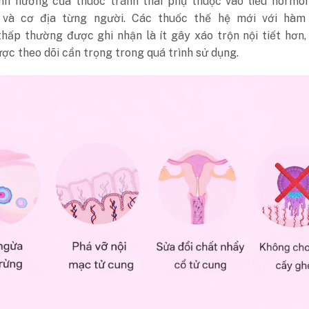
h hưởng của thuốc tránh thai phụ thuộc vào liều hormone
 và cơ địa từng người. Các thuốc thế hệ mới với hàm
thấp thường được ghi nhận là ít gây xáo trộn nội tiết hơn
ợc theo dõi cẩn trọng trong quá trình sử dụng.