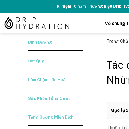
Skip
Tăng năng lượng - số
to
content
Về chúng t
Trang Ch
Dinh Dưỡng
Đột Quỵ
Tác 
Nhữn
Làm Chậm Lão Hoá
Sức Khỏe Tổng Quát
Mục lục
Tăng Cường Miễn Dịch
Thuốc trá