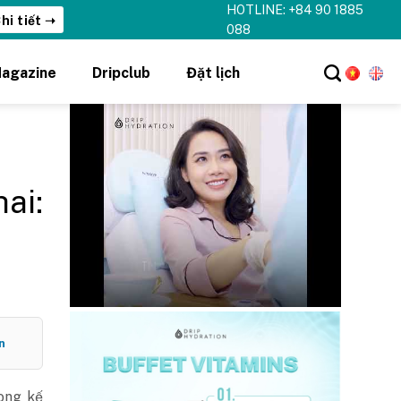
HOTLINE: +84 90 1885
088
agazine
Dripclub
Đặt lịch
ai:
n
ong kế