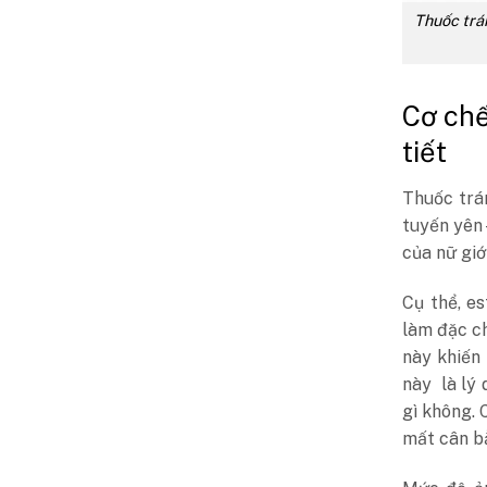
Thuốc trán
Cơ chế
tiết
Thuốc trán
tuyến yên 
của nữ giới
Cụ thể, e
làm đặc c
này khiến
này là lý 
gì không. 
mất cân bằ