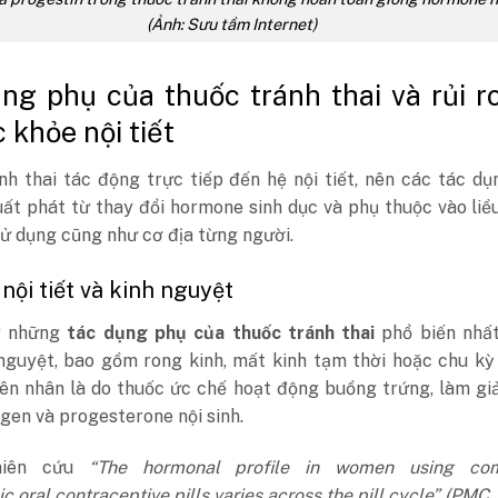
(Ảnh: Sưu tầm Internet)
ng phụ của thuốc tránh thai và rủi ro
 khỏe nội tiết
nh thai tác động trực tiếp đến hệ nội tiết, nên các tác d
ất phát từ thay đổi hormone sinh dục và phụ thuộc vào liề
sử dụng cũng như cơ địa từng người.
 nội tiết và kinh nguyệt
g những
tác dụng phụ của thuốc tránh thai
phổ biến nhất
 nguyệt, bao gồm rong kinh, mất kinh tạm thời hoặc chu k
ên nhân là do thuốc ức chế hoạt động buồng trứng, làm gi
gen và progesterone nội sinh.
hiên cứu
“The hormonal profile in women using co
 oral contraceptive pills varies across the pill cycle” (PMC