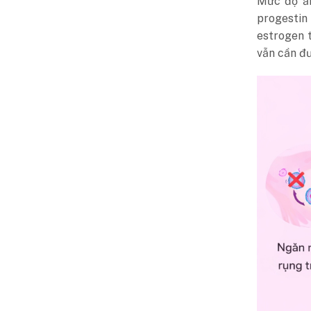
Mức độ ản
progestin
estrogen 
vẫn cần đư