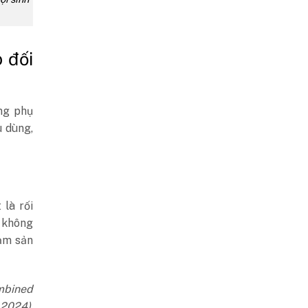
 đối
ụng phụ
u dùng,
 là rối
ỳ không
ảm sản
mbined
, 2024)
,