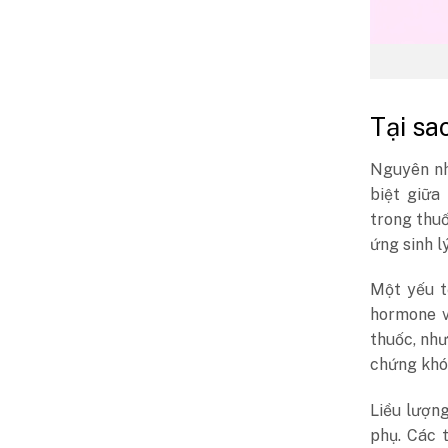
Tại sa
Nguyên nh
biệt giữa
trong thuố
ứng sinh l
Một yếu t
hormone v
thuốc, như
chứng khó 
Liều lượn
phụ. Các 