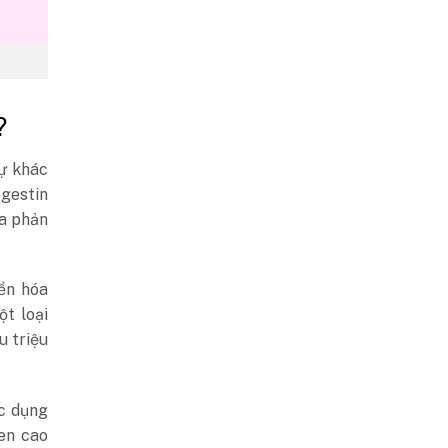
?
ự khác
gestin
ra phản
ển hóa
t loại
u triệu
ác dụng
en cao