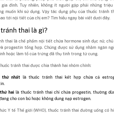
 gia đình. Tuy nhiên, không ít người gặp phải những triệ
g muốn khi sử dụng. Vậy tác dụng phụ của thuốc tránh th
ao tới nội tiết của chị em? Tìm hiểu ngay bài viết dưới đây.
tránh thai là gì?
h thai là chế phẩm nội tiết chứa hormone sinh dục nữ, chủ
và progestin tổng hợp. Chúng được sử dụng nhằm ngăn ng
tinh hoặc làm tổ của trứng đã thụ tinh trong tử cung.
thuốc tránh thai được chia thành hai nhóm chính:
 thứ nhất
là thuốc tránh thai kết hợp chứa cả estro
in.
thứ hai
là thuốc tránh thai chỉ chứa progestin, thường d
đang cho con bú hoặc không dung nạp estrogen.
hức Y tế Thế giới (WHO), thuốc tránh thai đường uống có h