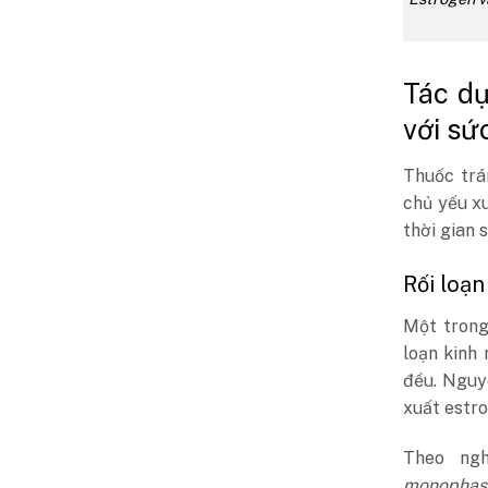
Tác dụ
với sức
Thuốc trá
chủ yếu xu
thời gian 
Rối loạn
Một tron
loạn kinh
đều. Nguy
xuất estro
Theo ng
monophasic