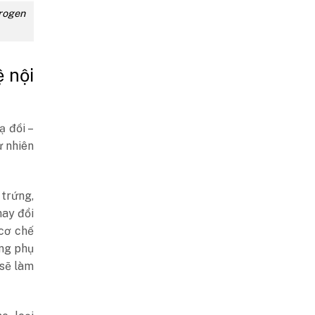
trogen
 nội
ạ đồi –
ự nhiên
 trứng,
hay đổi
 cơ chế
ụng phụ
 sẽ làm