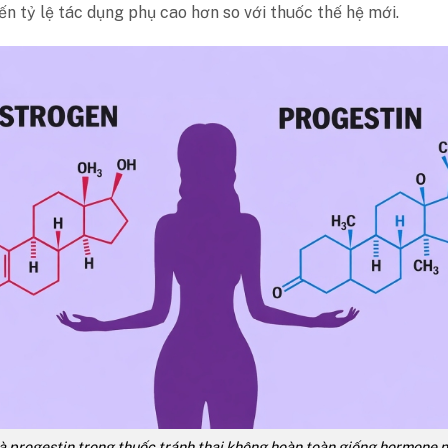
ến tỷ lệ tác dụng phụ cao hơn so với thuốc thế hệ mới.
à progestin trong thuốc tránh thai không hoàn toàn giống hormone n