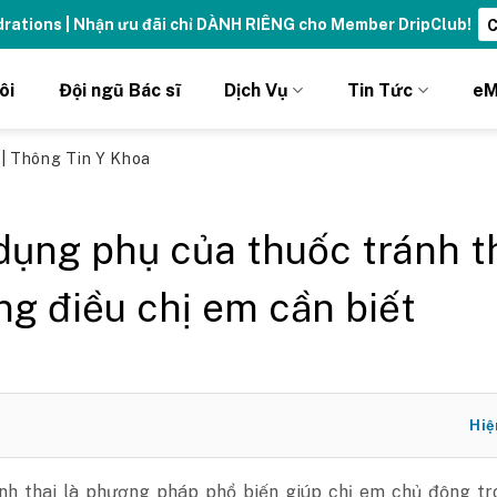
ng đỉnh cao với thẻ Vitamin Drip Membership.
Xem ngay ➝
ôi
Đội ngũ Bác sĩ
Dịch Vụ
Tin Tức
eM
ủ
|
Thông Tin Y Khoa
dụng phụ của thuốc tránh th
g điều chị em cần biết
Hiệ
nh thai là phương pháp phổ biến giúp chị em chủ động tr