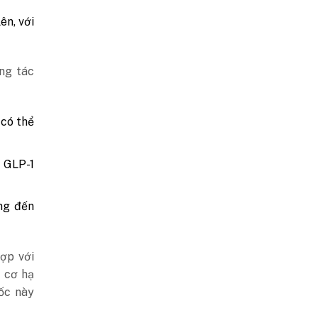
ên, với
ng tác
 có thể
 GLP-1
ng đến
hợp với
y cơ hạ
uốc này