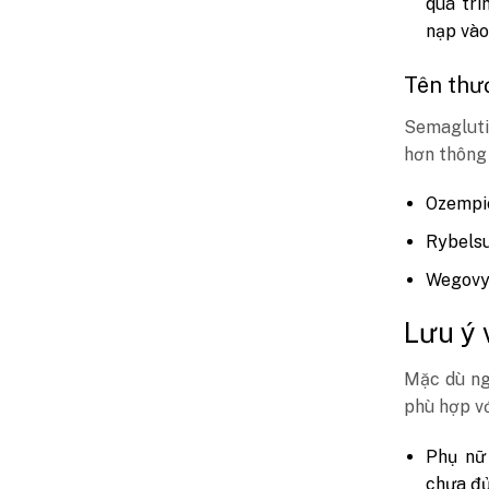
quá trì
nạp vào
Tên thư
Semaglutid
hơn thông
Ozempi
Rybels
Wegovy 
Lưu ý 
Mặc dù ng
phù hợp vớ
Phụ nữ 
chưa đủ