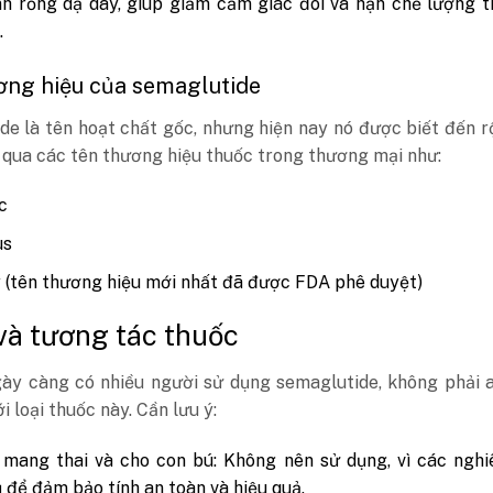
nh rỗng dạ dày, giúp giảm cảm giác đói và hạn chế lượng 
.
ơng hiệu của semaglutide
e là tên hoạt chất gốc, nhưng hiện nay nó được biết đến r
 qua các tên thương hiệu thuốc trong thương mại như:
c
us
(tên thương hiệu mới nhất đã được FDA phê duyệt)
và tương tác thuốc
ày càng có nhiều người sử dụng semaglutide, không phải a
i loại thuốc này. Cần lưu ý:
mang thai và cho con bú: Không nên sử dụng, vì các nghi
 để đảm bảo tính an toàn và hiệu quả.