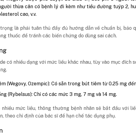
gười thừa cân có bệnh lý đi kèm như tiểu đường tuýp 2, h
lesterol cao, v.v.
trọng là phải tuân thủ đầy đủ hướng dẫn về chuẩn bị, bảo 
ng thuốc để tránh các biến chứng do dùng sai cách.
ợng
e có nhiều dạng với mức liều khác nhau, tùy vào mục đích 
ng.
êm (Wegovy, Ozempic): Có sẵn trong bút tiêm từ 0.25 mg đế
ng (Rybelsus): Chỉ có các mức 3 mg, 7 mg và 14 mg.
 nhiều mức liều, thông thường bệnh nhân sẽ bắt đầu với li
n, theo chỉ định của bác sĩ để hạn chế tác dụng phụ.
n