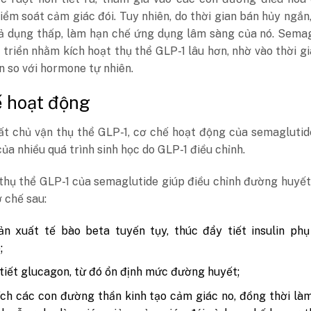
iểm soát cảm giác đói. Tuy nhiên, do thời gian bán hủy ngắn
hả dụng thấp, làm hạn chế ứng dụng lâm sàng của nó. Sema
triển nhằm kích hoạt thụ thể GLP-1 lâu hơn, nhờ vào thời g
n so với hormone tự nhiên.
 hoạt động
ất chủ vận thụ thể GLP-1, cơ chế hoạt động của semaglutid
ủa nhiều quá trình sinh học do GLP-1 điều chỉnh.
 thụ thể GLP-1 của semaglutide giúp điều chỉnh đường huyế
 chế sau:
n xuất tế bào beta tuyến tụy, thúc đẩy tiết insulin phụ
;
tiết glucagon, từ đó ổn định mức đường huyết;
ích các con đường thần kinh tạo cảm giác no, đồng thời l