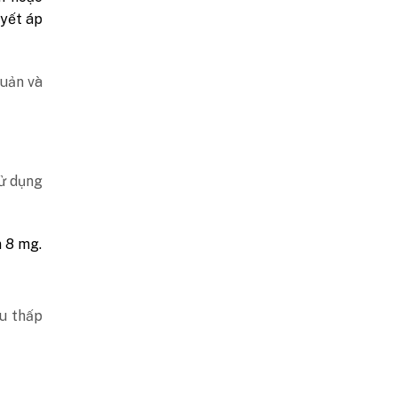
uyết áp
quản và
sử dụng
n 8 mg.
ều thấp