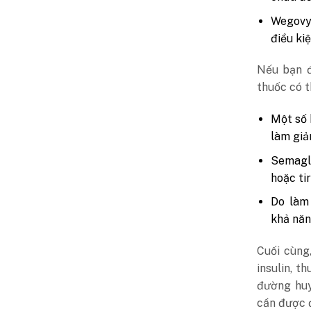
Wegovy 
điều ki
Nếu bạn đ
thuốc có t
Một số 
làm giả
Semagl
hoặc ti
Do làm
khả năn
Cuối cùng
insulin, 
đường huy
cần được đ