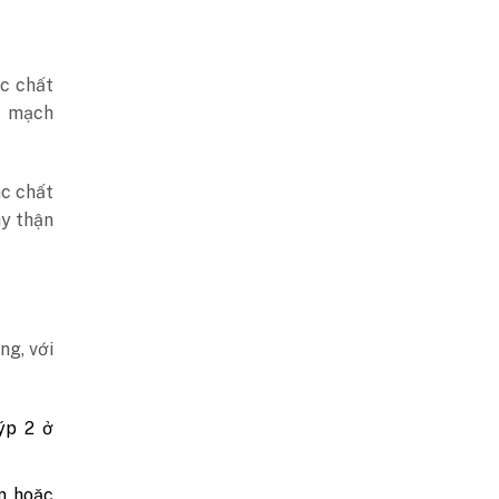
ác chất
ù mạch
ác chất
ãy thận
ng, với
ýp 2 ở
n hoặc