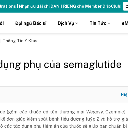
ydrations | Nhận ưu đãi chỉ DÀNH RIÊNG cho Member DripClub!
C
ôi
Đội ngũ Bác sĩ
Dịch Vụ
Tin Tức
eM
ủ
|
Thông Tin Y Khoa
dụng phụ của semaglutide
Hiệ
de (gồm các thuốc có tên thương mại Wegovy, Ozempic) 
 kê đơn giúp kiểm soát bệnh tiểu đường tuýp 2 và hỗ trợ gi
rõ các tác dụng phụ tiềm ẩn của thuốc sẽ giúp bạn chuẩn bị