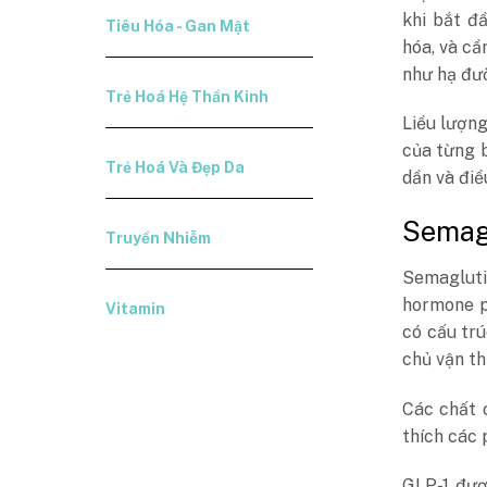
khi bắt đ
Tiêu Hóa - Gan Mật
hóa, và c
như hạ đư
Trẻ Hoá Hệ Thần Kinh
Liều lượng
của từng b
Trẻ Hoá Và Đẹp Da
dần và điề
Semagl
Truyền Nhiễm
Semagluti
hormone p
Vitamin
có cấu trú
chủ vận th
Các chất 
thích các 
GLP-1 đượ