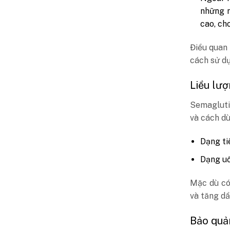
những n
cao, cho
Điều quan 
cách sử dụ
Liều lư
Semaglutid
và cách dù
Dạng ti
Dạng uố
Mặc dù có
và tăng dầ
Bảo quả