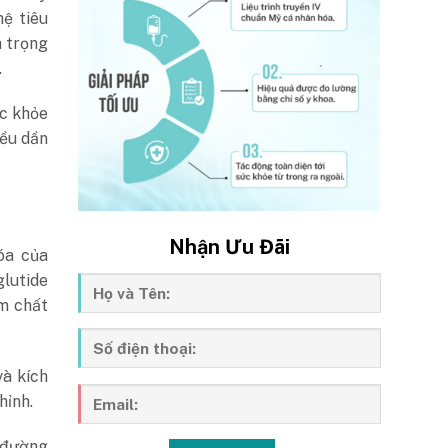
hệ tiêu
m trọng
.
ức khỏe
iều dần
Nhận Ưu Đãi
óa của
glutide
óm chất
và kích
hỉnh.
 đường