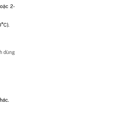
oặc 2-
°C).
ch dùng
hác.