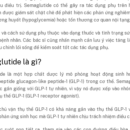
ầu điều trị. Semaglutide có thể gây ra tác dụng phụ trên 
ần được giám sát chặt chẽ để phát hiện các phản ứng nghiê
ờng huyết (hypoglycemia) hoặc tổn thương cơ quan nội tạng
 và cách sử dụng phụ thuộc vào dạng thuốc và tình trạng s
ệnh nhân. Các bác sĩ cũng nhấn mạnh cần lưu ý việc tăng l
u chỉnh lối sống để kiểm soát tốt các tác dụng phụ.
utide là gì?
de là một hợp chất dược lý mô phỏng hoạt động sinh h
eptide glucagon-like peptide-1 (GLP-1) trong cơ thể. Sema
c gần giống với GLP-1 tự nhiên, vì vậy nó được xếp vào nh
ụ thể GLP-1 (GLP-1 receptor agonist).
chủ vận thụ thể GLP-1 có khả năng gắn vào thụ thể GLP-1 
phản ứng sinh học mà GLP-1 tự nhiên chịu trách nhiệm điều c
c ruột non tiết ra, tham gia vào các con đường điều hòa