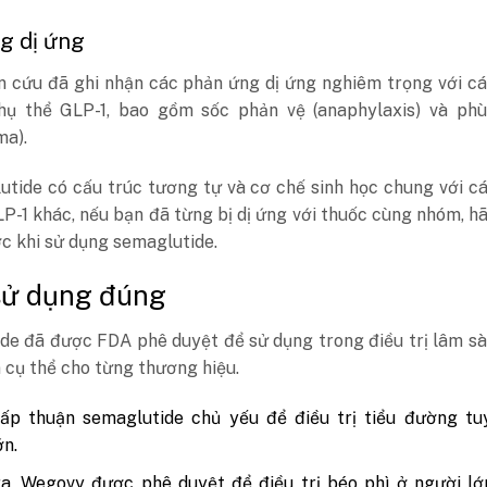
g dị ứng
n cứu đã ghi nhận các phản ứng dị ứng nghiêm trọng với c
hụ thể GLP-1, bao gồm sốc phản vệ (anaphylaxis) và ph
ma).
utide có cấu trúc tương tự và cơ chế sinh học chung với c
P-1 khác, nếu bạn đã từng bị dị ứng với thuốc cùng nhóm, h
c khi sử dụng semaglutide.
sử dụng đúng
de đã được FDA phê duyệt để sử dụng trong điều trị lâm sà
 cụ thể cho từng thương hiệu.
ấp thuận semaglutide chủ yếu để điều trị tiểu đường tu
ớn.
a, Wegovy được phê duyệt để điều trị béo phì ở người lớ