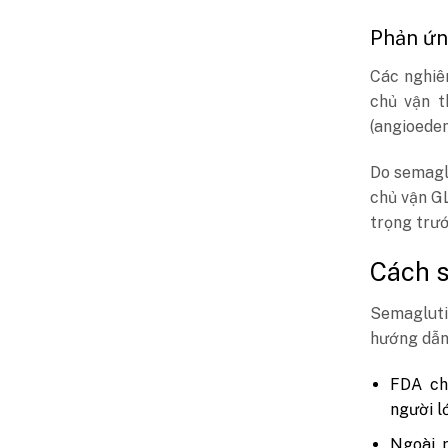
Phản ứn
Các nghiê
chủ vận t
(angioede
Do semagl
chủ vận GL
trọng trướ
Cách 
Semagluti
hướng dẫn
FDA ch
người l
Ngoài r