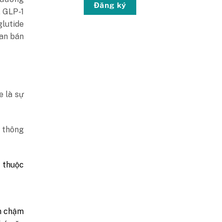
Đăng ký
, GLP-1
glutide
ian bán
e là sự
t thông
 thuộc
àm chậm