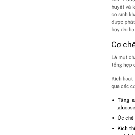
huyết và k
có sinh k
được phát 
hủy dài hơ
Cơ chế
Là một ch
tổng hợp c
Kích hoạt
qua các cơ
Tăng sả
glucose
Ức chế 
Kích th