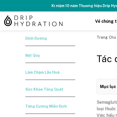
Skip
Kỉ niệm 10 năm Thương hiệu Drip H
to
content
Về chúng t
Trang Ch
Dinh Dưỡng
Đột Quỵ
Tác 
Làm Chậm Lão Hoá
Mục lục
Sức Khỏe Tổng Quát
Semagluti
Tăng Cường Miễn Dịch
loại thuốc
Việc hiểu 