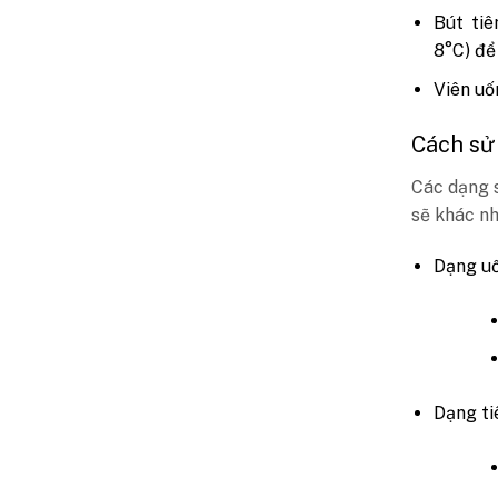
Bút ti
8°C) để
Viên uố
Cách sử
Các dạng 
sẽ khác nh
Dạng uố
Dạng ti