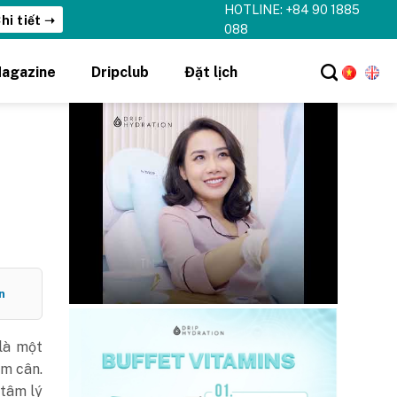
HOTLINE: +84 90 1885
hi tiết ➝
088
agazine
Dripclub
Đặt lịch
n
là một
ảm cân.
 tâm lý