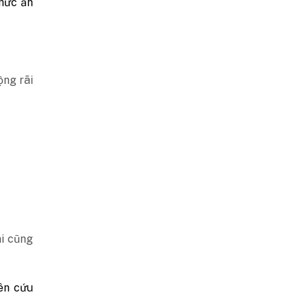
thức ăn
ộng rãi
i cũng
ên cứu