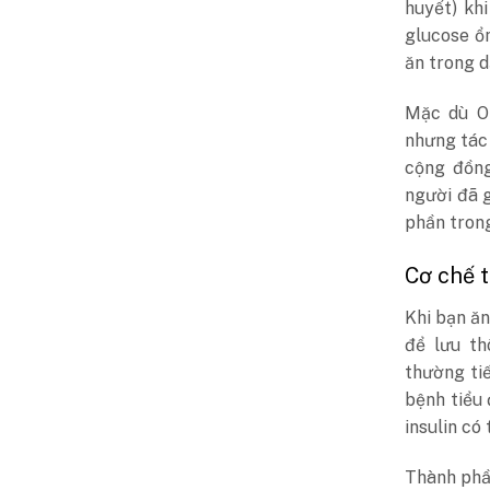
huyết) kh
glucose ổ
ăn trong d
Mặc dù Oz
nhưng tác
cộng đồng
người đã 
phần trong
Cơ chế 
Khi bạn ăn
để lưu th
thường ti
bệnh tiểu 
insulin có
Thành phầ