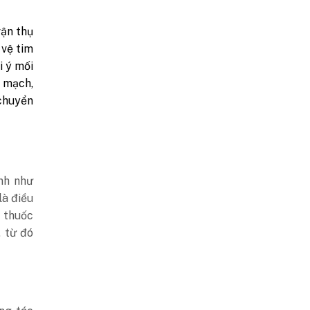
ận thụ
 vệ tim
i ý mối
m mạch,
 chuyển
ạnh như
là điều
 thuốc
 từ đó