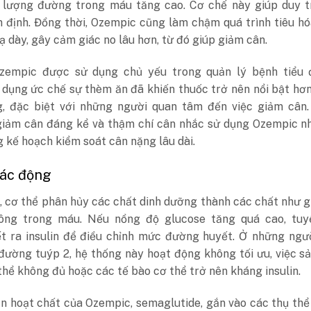
i lượng đường trong máu tăng cao. Cơ chế này giúp duy t
n định. Đồng thời, Ozempic cũng làm chậm quá trình tiêu h
ạ dày, gây cảm giác no lâu hơn, từ đó giúp giảm cân.
empic được sử dụng chủ yếu trong quản lý bệnh tiểu 
 dụng ức chế sự thèm ăn đã khiến thuốc trở nên nổi bật hơ
, đặc biệt với những người quan tâm đến việc giảm cân.
giảm cân đáng kể và thậm chí cân nhắc sử dụng Ozempic n
 kế hoạch kiểm soát cân nặng lâu dài.
tác động
, cơ thể phân hủy các chất dinh dưỡng thành các chất như 
ông trong máu. Nếu nồng độ glucose tăng quá cao, tuy
ết ra insulin để điều chỉnh mức đường huyết. Ở những ngư
đường tuýp 2, hệ thống này hoạt động không tối ưu, việc s
 thể không đủ hoặc các tế bào cơ thể trở nên kháng insulin.
n hoạt chất của Ozempic, semaglutide, gắn vào các thụ th