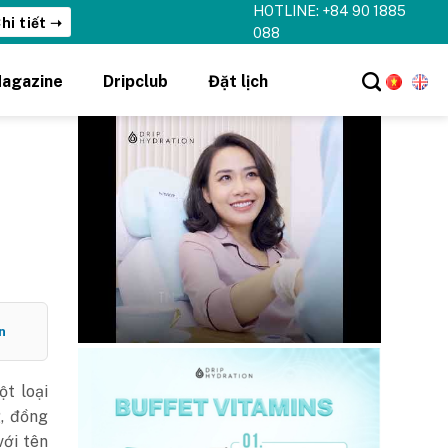
HOTLINE: +84 90 1885
hi tiết ➝
088
agazine
Dripclub
Đặt lịch
n
t loại
, đồng
với tên