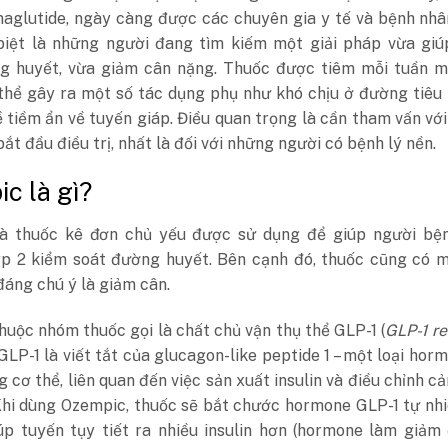
maglutide, ngày càng được các chuyên gia y tế và bệnh nh
biệt là những người đang tìm kiếm một giải pháp vừa giú
g huyết, vừa giảm cân nặng. Thuốc được tiêm mỗi tuần mộ
thể gây ra một số tác dụng phụ như khó chịu ở đường tiêu
 tiềm ẩn về tuyến giáp. Điều quan trọng là cần tham vấn với
bắt đầu điều trị, nhất là đối với những người có bệnh lý nền.
c là gì?
à thuốc kê đơn chủ yếu được sử dụng để giúp người bện
p 2 kiểm soát đường huyết. Bên cạnh đó, thuốc cũng có m
áng chú ý là giảm cân.
uộc nhóm thuốc gọi là chất chủ vận thụ thể GLP-1 (
GLP-1 r
 GLP-1 là viết tắt của glucagon-like peptide 1 – một loại hor
g cơ thể, liên quan đến việc sản xuất insulin và điều chỉnh c
Khi dùng Ozempic, thuốc sẽ bắt chước hormone GLP-1 tự nh
iúp tuyến tụy tiết ra nhiều insulin hơn (hormone làm giả