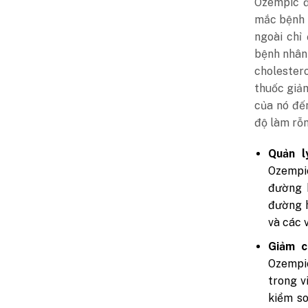
Ozempic đ
mắc bệnh 
ngoài chỉ 
bệnh nhân
cholestero
thuốc giả
của nó đế
độ làm rỗn
Quản l
Ozempic
đường 
đường h
và các v
Giảm c
Ozempi
trong v
kiểm so