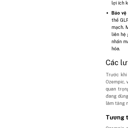
lợi ích
Bảo vệ
thể GLP
mạch. M
liên hệ
nhấn mạ
hóa.
Các lư
Trước khi
Ozempic, v
quan trọn
đang dùng
làm tăng n
Tương t