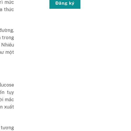
rì mức
Đăng ký
óa thức
đường,
n trong
 Nhiều
hư một
glucose
ến tụy
ời mắc
ản xuất
ể tương