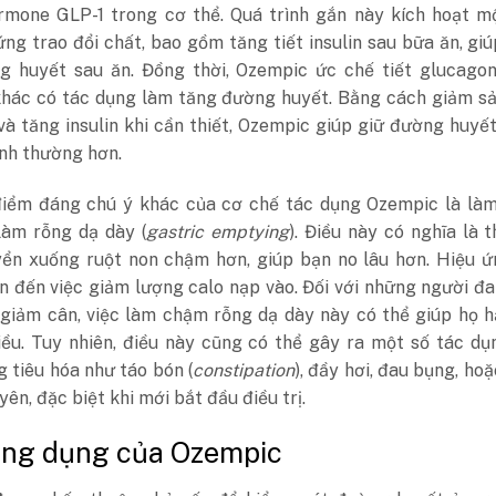
rmone GLP-1 trong cơ thể. Quá trình gắn này kích hoạt mộ
ng trao đổi chất, bao gồm tăng tiết insulin sau bữa ăn, gi
g huyết sau ăn. Đồng thời, Ozempic ức chế tiết glucagon
hác có tác dụng làm tăng đường huyết. Bằng cách giảm sả
à tăng insulin khi cần thiết, Ozempic giúp giữ đường huyế
nh thường hơn.
iểm đáng chú ý khác của cơ chế tác dụng Ozempic là là
làm rỗng dạ dày (
gastric emptying
). Điều này có nghĩa là 
ển xuống ruột non chậm hơn, giúp bạn no lâu hơn. Hiệu ứ
n đến việc giảm lượng calo nạp vào. Đối với những người đ
 giảm cân, việc làm chậm rỗng dạ dày này có thể giúp họ 
iều. Tuy nhiên, điều này cũng có thể gây ra một số tác d
 tiêu hóa như táo bón (
constipation
), đầy hơi, đau bụng, hoặ
ên, đặc biệt khi mới bắt đầu điều trị.
ông dụng của Ozempic