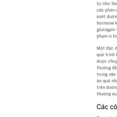
tự như ho
các phản ứ
soát đườn
hormone k
glucagon v
phạm vi bì
Một đặc đ
quá trình 
được chuy
thường dẫ
trung vào
ăn quá nh
trên đường
thường xuy
Các c