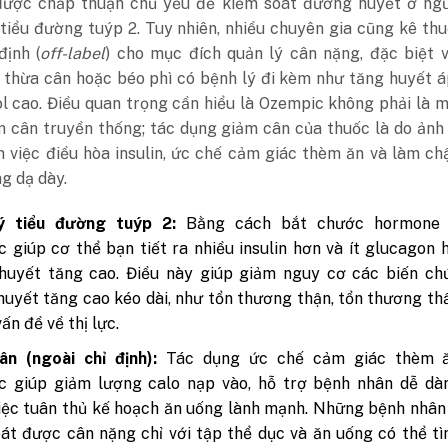
ược chấp thuận chủ yếu để kiểm soát đường huyết ở ngư
tiểu đường tuýp 2. Tuy nhiên, nhiều chuyên gia cũng kê th
định (
off-label
) cho mục đích quản lý cân nặng, đặc biệt 
 thừa cân hoặc béo phì có bệnh lý đi kèm như tăng huyết 
l cao. Điều quan trọng cần hiểu là Ozempic không phải là m
m cân truyền thống; tác dụng giảm cân của thuốc là do ản
n việc điều hòa insulin, ức chế cảm giác thèm ăn và làm c
g dạ dày.
ý tiểu đường tuýp 2:
Bằng cách bắt chước hormone 
 giúp cơ thể bạn tiết ra nhiều insulin hơn và ít glucagon 
huyết tăng cao. Điều này giúp giảm nguy cơ các biến ch
uyết tăng cao kéo dài, như tổn thương thận, tổn thương th
ấn đề về thị lực.
ân (ngoài chỉ định):
Tác dụng ức chế cảm giác thèm 
c giúp giảm lượng calo nạp vào, hỗ trợ bệnh nhân dễ dà
iệc tuân thủ kế hoạch ăn uống lành mạnh. Những bệnh nhâ
át được cân nặng chỉ với tập thể dục và ăn uống có thể t