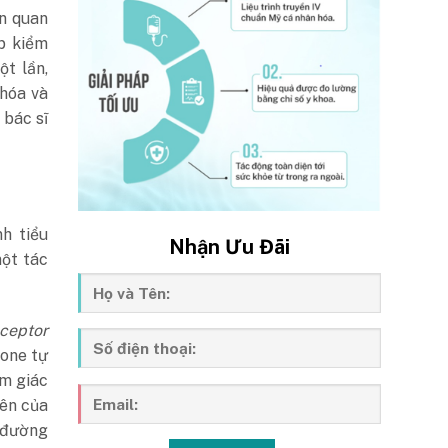
ân quan
p kiểm
t lần,
 hóa và
 bác sĩ
h tiểu
Nhận Ưu Đãi
ột tác
eceptor
mone tự
ảm giác
iên của
m đường