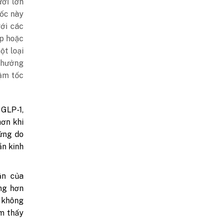
ời lớn
uốc này
với các
áp hoặc
ột loại
h hưởng
hậm tốc
GLP-1,
hơn khi
ứng do
ần kinh
ăn của
ng hơn
n không
ìm thấy