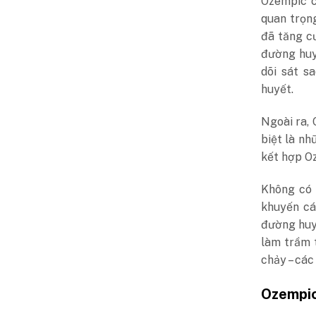
Ozempic c
quan trọng
đã tăng cư
đường huy
dõi sát s
huyết.
Ngoài ra, 
biệt là nh
kết hợp Oz
Không có 
khuyến cá
đường huy
làm trầm t
chảy – các
Ozempic