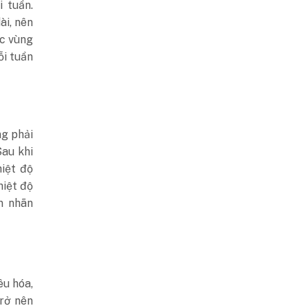
 tuần.
ài, nên
ác vùng
ỗi tuần
ng phải
Sau khi
iệt độ
hiệt độ
n nhãn
êu hóa,
trở nên