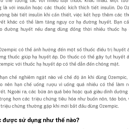
ó thể tương tác với nhiều loại thuốc khác nhau. Một tươ
 là với insulin hoặc các thuốc kích thích tiết insulin. Do 
ờng bài tiết insulin khi cần thiết, việc kết hợp thêm các t
ết khác có thể làm tăng nguy cơ hạ đường huyết. Bạn cầ
ao đường huyết nếu đang dùng đồng thời nhiều thuốc hạ
Ozempic có thể ảnh hưởng đến một số thuốc điều trị huyết 
ững thuốc giúp hạ huyết áp. Do thuốc có thể gây tụt huyết á
empic với thuốc hạ huyết áp có thể dẫn đến chóng mặt.
hạn chế nghiêm ngặt nào về chế độ ăn khi dùng Ozempic,
o nên hạn chế uống rượu vì uống quá nhiều có thể làm rố
ết. Ngoài ra, các bữa ăn quá béo hoặc quá giàu dinh dưỡng
rọng hơn các triệu chứng tiêu hóa như buồn nôn, táo bón, 
 triệu chứng thường gặp khi mới bắt đầu dùng Ozempic.
 được sử dụng như thế nào?