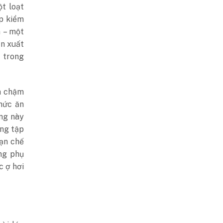
t loạt
úp kiểm
 – một
n xuất
t trong
m chậm
thức ăn
ng này
ang tập
hạn chế
ụng phụ
c ợ hơi