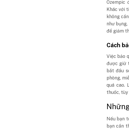
Ozempic đ
Khác với t
không cần
như bụng, 
để giảm th
Cách bả
Việc bảo 
được giữ 
bắt đầu s
phòng, miễ
quá cao. 
thuốc, tùy
Những 
Nếu bạn từ
bạn cần t