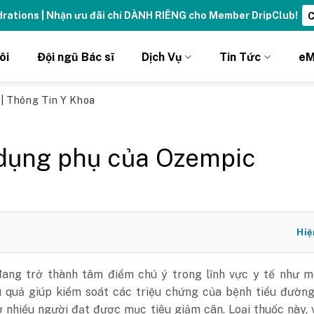
ydrations | Nhận ưu đãi chỉ DÀNH RIÊNG cho Member DripClub!
C
ôi
Đội ngũ Bác sĩ
Dịch Vụ
Tin Tức
eM
ủ
|
Thông Tin Y Khoa
dụng phụ của Ozempic
Hiệ
ang trở thành tâm điểm chú ý trong lĩnh vực y tế như mộ
u quả giúp kiểm soát các triệu chứng của bệnh tiểu đường
ợ nhiều người đạt được mục tiêu giảm cân. Loại thuốc này, 