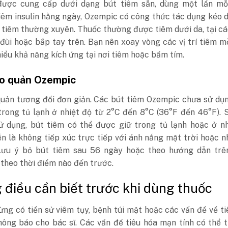
ược cung cấp dưới dạng bút tiêm sẵn, dùng một lần mỗi
iêm insulin hằng ngày, Ozempic có công thức tác dụng kéo d
 tiêm thường xuyên. Thuốc thường được tiêm dưới da, tại c
đùi hoặc bắp tay trên. Bạn nên xoay vòng các vị trí tiêm m
iểu khả năng kích ứng tại nơi tiêm hoặc bầm tím.
o quản Ozempic
quản tương đối đơn giản. Các bút tiêm Ozempic chưa sử dụ
trong tủ lạnh ở nhiệt độ từ 2°C đến 8°C (36°F đến 46°F). 
ử dụng, bút tiêm có thể được giữ trong tủ lạnh hoặc ở nh
n là không tiếp xúc trực tiếp với ánh nắng mặt trời hoặc n
Lưu ý bỏ bút tiêm sau 56 ngày hoặc theo hướng dẫn trê
 theo thời điểm nào đến trước.
điều cần biết trước khi dùng thuốc
ng có tiền sử viêm tụy, bệnh túi mật hoặc các vấn đề về ti
hông báo cho bác sĩ. Các vấn đề tiêu hóa mạn tính có thể 