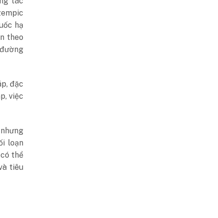
ng tác
Ozempic
huốc hạ
n theo
 đường
áp, đặc
p, việc
 nhưng
i loạn
 có thể
và tiêu