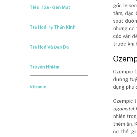
gốc là se
Tiêu Hóa - Gan Mật
tâm, đặc 
soát đườn
Trẻ Hoá Hệ Thần Kinh
nhưng có 
các vấn đề
trước khi 
Trẻ Hoá Và Đẹp Da
Ozempi
Truyền Nhiễm
Ozempic l
đường tuý
dụng phụ đ
Vitamin
Ozempic th
agonists
).
nhiên tron
thèm ăn. 
cơ thể, g