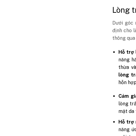
Lòng t
Dưới góc 
định cho 
thông qua 
Hỗ trợ 
năng hấ
thừa và
lòng t
hỗn hợp
Cảm giá
lòng tr
mặt da 
Hỗ trợ
năng ức