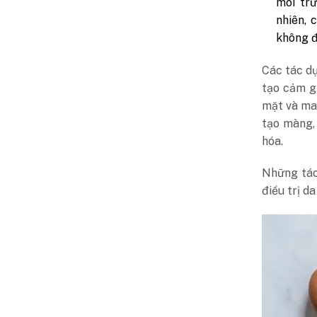
môi trư
nhiên, 
không đ
Các tác dụ
tạo cảm gi
mặt và man
tạo màng,
hóa.
Những tác
điều trị d