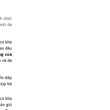
ch nhất
 mặt da
có khả
heo dầu
ng của
u và da
hi đắp
giúp bề
 có khả
hần giữ