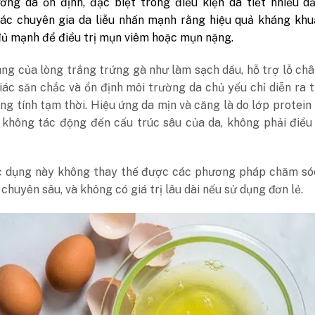
ờng da ổn định, đặc biệt trong điều kiện da tiết nhiều d
các chuyên gia da liễu nhấn mạnh rằng hiệu quả kháng kh
ủ mạnh để điều trị mụn viêm hoặc mụn nặng.
ng của lòng trắng trứng gà như làm sạch dầu, hỗ trợ lỗ châ
ác săn chắc và ổn định môi trường da chủ yếu chỉ diễn ra 
g tính tạm thời. Hiệu ứng da mịn và căng là do lớp protein 
 không tác động đến cấu trúc sâu của da, không phải điều 
 dụng này không thay thế được các phương pháp chăm só
a chuyên sâu, và không có giá trị lâu dài nếu sử dụng đơn lẻ.