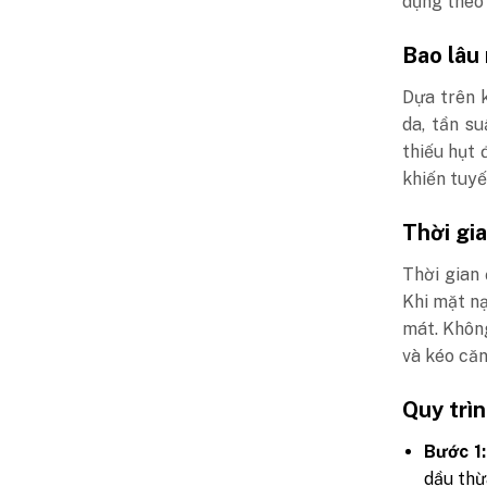
dụng theo 
Bao lâu
Dựa trên 
da, tần su
thiếu hụt 
khiến tuyế
Thời gia
Thời gian 
Khi mặt nạ
mát. Không
và kéo căn
Quy trì
Bước 1:
dầu thừ