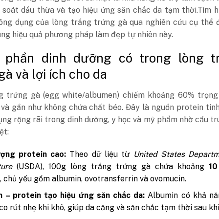
 soát dầu thừa và tạo hiệu ứng săn chắc da tạm thời.Tìm h
công dụng của lòng trắng trứng gà qua nghiên cứu cụ thể 
ụng hiệu quả phương pháp làm đẹp tự nhiên này.
 phần dinh dưỡng có trong lòng t
gà và lợi ích cho da
g trứng gà (egg white/albumen) chiếm khoảng 60% trọng
và gần như không chứa chất béo. Đây là nguồn protein tinh
ng rộng rãi trong dinh dưỡng, y học và mỹ phẩm nhờ cấu tr
ệt:
ợng protein cao:
Theo dữ liệu từ
United States Departm
ture
(USDA), 100g lòng trắng trứng gà chứa khoảng
10
n
, chủ yếu gồm albumin, ovotransferrin và ovomucin.
 – protein tạo hiệu ứng săn chắc da:
Albumin có khả nă
 co rút nhẹ khi khô, giúp da căng và săn chắc tạm thời sau kh