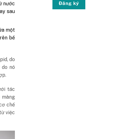
Đăng ký
ữ nước
gay sau
ứa một
trên bề
pid, do
ý do nó
ợp.
ưới tác
ớp màng
cơ chế
từ việc