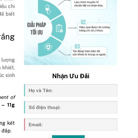
iểu chi
để biết
rắng
 lượng
 khiết,
Nhận Ưu Đãi
úc sinh
ent of
 – 11g
ng kết
i đắp.