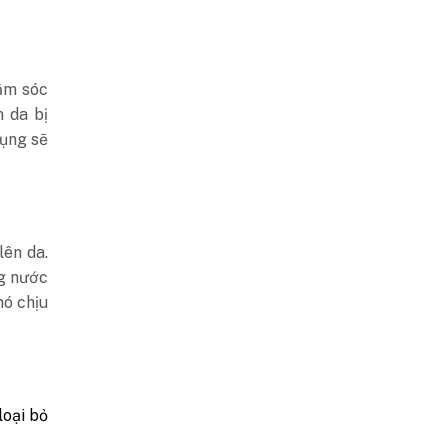
ăm sóc
n da bị
dụng sẽ
lên da.
ng nước
hó chịu
oại bỏ