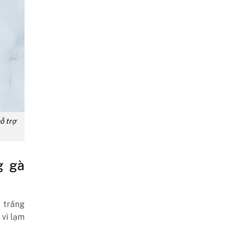
ỗ trợ
g gà
g trắng
 vì lạm