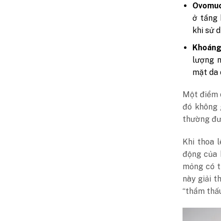
Ovomuci
ở tầng 
khi sử 
Khoáng 
lượng n
mặt da 
Một điểm q
đó không 
thường đư
Khi thoa l
động của 
mỏng có tí
này giải t
“thẩm thấu