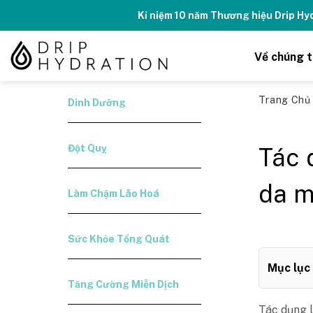
Skip
Kỉ niệm 10 năm Thương hiệu Drip H
to
content
Về chúng t
Trang Ch
Dinh Dưỡng
Đột Quỵ
Tác 
da m
Làm Chậm Lão Hoá
Sức Khỏe Tổng Quát
Mục lục
Tăng Cường Miễn Dịch
Tác dụng l