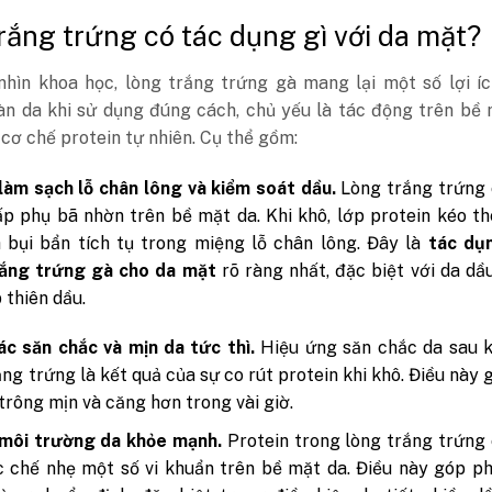
rắng trứng có tác dụng gì với da mặt?
nhìn khoa học, lòng trắng trứng gà mang lại một số lợi í
làn da khi sử dụng đúng cách, chủ yếu là tác động trên bề
cơ chế protein tự nhiên. Cụ thể gồm:
làm sạch lỗ chân lông và kiểm soát dầu.
Lòng trắng trứng 
p phụ bã nhờn trên bề mặt da. Khi khô, lớp protein kéo t
 bụi bẩn tích tụ trong miệng lỗ chân lông. Đây là
tác dụ
rắng trứng gà cho da mặt
rõ ràng nhất, đặc biệt với da dầ
 thiên dầu.
c săn chắc và mịn da tức thì.
Hiệu ứng săn chắc da sau k
ắng trứng là kết quả của sự co rút protein khi khô. Điều này 
trông mịn và căng hơn trong vài giờ.
 môi trường da khỏe mạnh.
Protein trong lòng trắng trứng
 chế nhẹ một số vi khuẩn trên bề mặt da. Điều này góp p