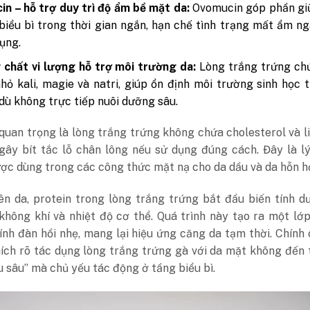
n – hỗ trợ duy trì độ ẩm bề mặt da:
Ovomucin góp phần gi
biểu bì trong thời gian ngắn, hạn chế tình trạng mất ẩm n
dụng.
chất vi lượng hỗ trợ môi trường da:
Lòng trắng trứng ch
hỏ kali, magie và natri, giúp ổn định môi trường sinh học 
dù không trực tiếp nuôi dưỡng sâu.
uan trọng là lòng trắng trứng không chứa cholesterol và li
gây bít tắc lỗ chân lông nếu sử dụng đúng cách. Đây là l
ợc dùng trong các công thức mặt nạ cho da dầu và da hỗn h
ên da, protein trong lòng trắng trứng bắt đầu biến tính d
không khí và nhiệt độ cơ thể. Quá trình này tạo ra một l
nh đàn hồi nhẹ, mang lại hiệu ứng căng da tạm thời.
Chính 
hích rõ tác dụng lòng trắng trứng gà với da mặt không đến 
 sâu” mà chủ yếu tác động ở tầng biểu bì.