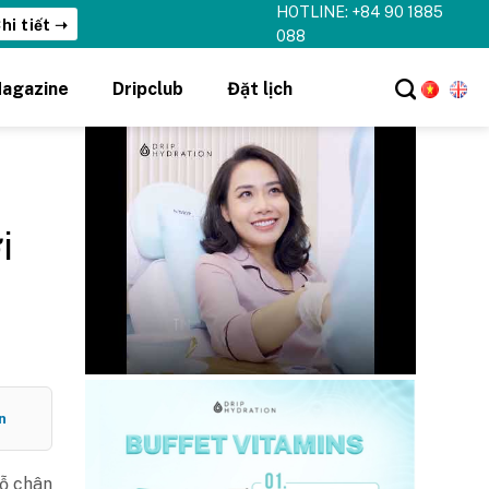
HOTLINE: +84 90 1885
hi tiết ➝
088
agazine
Dripclub
Đặt lịch
i
n
lỗ chân