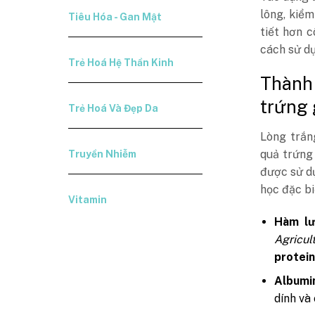
lông, kiểm
Tiêu Hóa - Gan Mật
tiết hơn 
cách sử d
Trẻ Hoá Hệ Thần Kinh
Thành
trứng 
Trẻ Hoá Và Đẹp Da
Lòng trắn
quả trứng 
Truyền Nhiễm
được sử dụ
học đặc bi
Vitamin
Hàm lư
Agricul
protei
Albumin
dính và