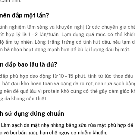
cảm tính.
 nên đắp một lần?
kinh nghiệm lâm sàng và khuyến nghị từ các chuyên gia ch
ất hợp lý là 1 – 2 lần/tuần. Lạm dụng quá mức có thể khiế
độ ẩm tự nhiên. Lòng trắng trứng có tính hút dầu, nếu lạm 
n bã nhờn hoạt động mạnh hơn để bù lại lượng dầu bị mất.
n đắp bao lâu là đủ?
đắp phù hợp dao động từ 10 – 15 phút, tính từ lúc thoa đều 
 bắt đầu khô hoàn toàn và căng da rõ rệt, nên rửa sạch bằ
 nên để quá lâu vì protein khô cứng có thể gây cảm giác k
g da không cần thiết.
nh sử dụng đúng chuẩn
Làm sạch da mặt nhẹ nhàng bằng sữa rửa mặt phù hợp để l
a và bụi bẩn, giúp hạn chế nguy cơ nhiễm khuẩn.