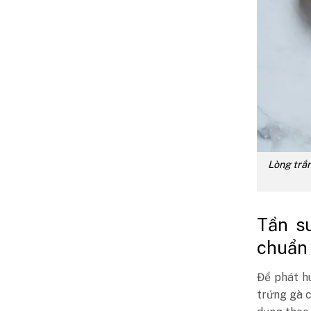
Lòng trắn
Tần su
chuẩn
Để phát h
trứng gà c