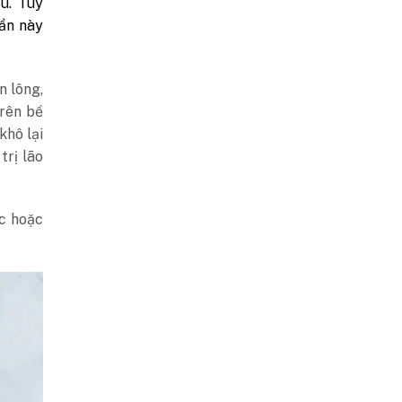
ầu. Tuy
uẩn này
n lông,
trên bề
khô lại
trị lão
c hoặc