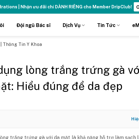
ydrations | Nhận ưu đãi chỉ DÀNH RIÊNG cho Member DripClub!
C
ôi
Đội ngũ Bác sĩ
Dịch Vụ
Tin Tức
eM
ủ
|
Thông Tin Y Khoa
dụng lòng trắng trứng gà vớ
ặt: Hiểu đúng để da đẹp
Hiệ
òng trắng trứng gà với da mặt là khả năng hỗ trợ làm sạch 