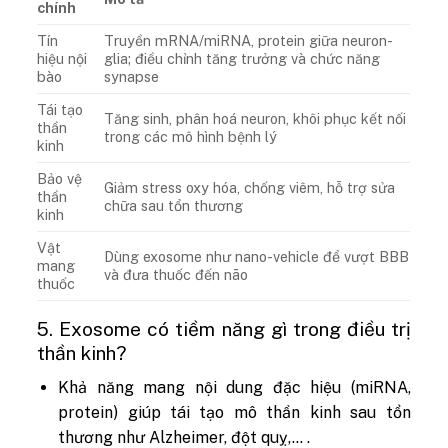
chính
Tín
Truyền mRNA/miRNA, protein giữa neuron-
hiệu nội
glia; điều chỉnh tăng trưởng và chức năng
bào
synapse
Tái tạo
Tăng sinh, phân hoá neuron, khôi phục kết nối
thần
trong các mô hình bệnh lý
kinh
Bảo vệ
Giảm stress oxy hóa, chống viêm, hỗ trợ sửa
thần
chữa sau tổn thương
kinh
Vật
Dùng exosome như nano-vehicle để vượt BBB
mang
và đưa thuốc đến não
thuốc
5. Exosome có tiềm năng gì trong điều trị
thần kinh?
Khả năng mang nội dung đặc hiệu (miRNA,
protein) giúp tái tạo mô thần kinh sau tổn
thương như Alzheimer, đột quỵ,… .