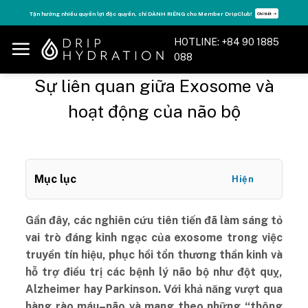
Skip
Tận hưởng nhiều quyền lợi độc quyền, chỉ DÀNH RIÊNG cho Member DripClub!
Chi tiết ➝
to
content
HOTLINE: +84 90 1885
088
Sự liên quan giữa Exosome và
hoạt động của não bộ
Mục lục
Hiện
Gần đây, các nghiên cứu tiên tiến đã làm sáng tỏ
vai trò đáng kinh ngạc của exosome trong việc
truyền tín hiệu, phục hồi tổn thương thần kinh và
hỗ trợ điều trị các bệnh lý não bộ như đột quỵ,
Alzheimer hay Parkinson. Với khả năng vượt qua
hàng rào máu–não và mang theo những “thông