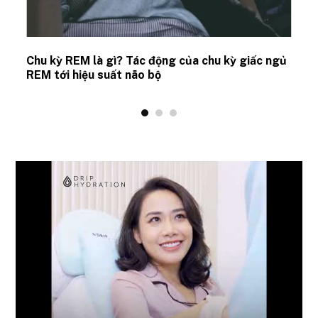
Chu kỳ REM là gì? Tác động của chu kỳ giấc ngủ
REM tới hiệu suất não bộ