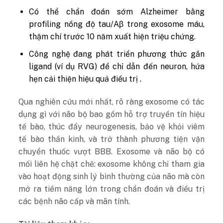
Có thể chẩn đoán sớm Alzheimer bằng
profiling nồng độ tau/Aβ trong exosome máu,
thậm chí trước 10 năm xuất hiện triệu chứng.
Công nghệ đang phát triển phương thức gắn
ligand (ví dụ RVG) để chỉ dẫn đến neuron, hứa
hẹn cải thiện hiệu quả điều trị .
Qua nghiên cứu mới nhất, rõ ràng exosome có tác
dụng gì với não bộ bao gồm hỗ trợ truyền tín hiệu
tế bào, thúc đẩy neurogenesis, bảo vệ khỏi viêm
tế bào thần kinh, và trở thành phương tiện vận
chuyển thuốc vượt BBB. Exosome và não bộ có
mối liên hệ chặt chẽ: exosome không chỉ tham gia
vào hoạt động sinh lý bình thường của não mà còn
mở ra tiềm năng lớn trong chẩn đoán và điều trị
các bệnh não cấp và mãn tính.