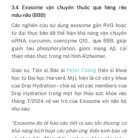
3.4 Exosome vận chuyển thuốc qua hàng rào
máu‑não (BBB):
Các nghiên cứu sử dụng exosome gắn RVG hoặc
từ đại thực bào đã thể hiện khả năng vận chuyển
siRNA, curcumin, coenzyme Q10… qua BBB, giúp
giảm tau phosphorylation, giảm mảng Aβ, cải
thiện nhận thức trong mô hình Alzheimer.
Giáo sư, Tiến sĩ, Bác sĩ
Peter Chang
(tiến sĩ khoa
học từ Đại học Harvard, Mỹ), hiện là cố vấn y khoa
của Drip Hydration – chia sẻ với các members của
Drip Hydration trong một hội thảo sức khỏe vào
tháng 7/2024 về vai trò của Exosome với não bộ
như sau:
“Exosome do tế bào não tiết ra sau tổn thương có
khả năng kích hoạt các phản ứng thần kinh bảo vệ