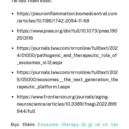
Tài liệu tham khảo:
https://jneuroinflammation.biomedcentral.com
/articles/10.1186/1742-2094-11-68
https://www.pnas.org/doi/full/10.1073/pnas.190
2513116
https://journals.lww.com/nrronline/fulltext/202
4/01000/pathogenic_and_therapeutic_role_of
_exosomes_in.12.aspx
https://journals.lww.com/nrronline/fulltext/202
5/05000/exosomes__the_next_generation_the
rapeutic_platform.1.aspx
https://www.frontiersin.org/journals/aging-
neuroscience/articles/10.3389/fnagi.2022.899
944/full
Đọc thêm:
Exosome therapy là gì và có tác