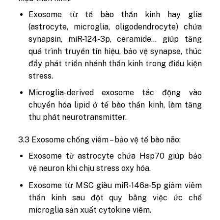
Exosome từ tế bào thần kinh hay glia
(astrocyte, microglia, oligodendrocyte) chứa
synapsin, miR-124-3p, ceramide… giúp tăng
quá trình truyền tín hiệu, bảo vệ synapse, thúc
đẩy phát triển nhánh thần kinh trong điều kiện
stress.
Microglia-derived exosome tác động vào
chuyển hóa lipid ở tế bào thần kinh, làm tăng
thu phát neurotransmitter.
3.3 Exosome chống viêm – bảo vệ tế bào não:
Exosome từ astrocyte chứa Hsp70 giúp bảo
vệ neuron khi chịu stress oxy hóa.
Exosome từ MSC giàu miR‑146a‑5p giảm viêm
thần kinh sau đột quỵ bằng việc ức chế
microglia sản xuất cytokine viêm.