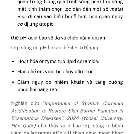
quan trọng trong quá trình sừng hóa), lớp sừng
mất tính thấm chọn lọc dẫn đến một số
metal
ions
đi sâu vào biểu bì dễ hơn, liên quan nguy
cơ dị ứng atopic.
Giữ pH acid bảo vệ da và chức năng enzym
Lớp sừng có pH hơi acid (~4.5–5.9) giúp:
Hoạt hóa enzyme tạo lipid ceramide.
Hạn chế enzyme tiêu hủy cấu trúc.
Giảm nguy cơ nhiễm khuẩn và tăng cường
phục hồi hàng rào.
Nghiên cứu ‘’
Importance of Stratum Corneum
Acidification to Restore Skin Barrier Function in
Eczematous Diseases’’, 2024 (Yonsei University,
Hàn Quốc)
cho thấy acid hóa lớp sừng ở bệnh
viêm da (eczema) giúp cải thiện chức năng hàng