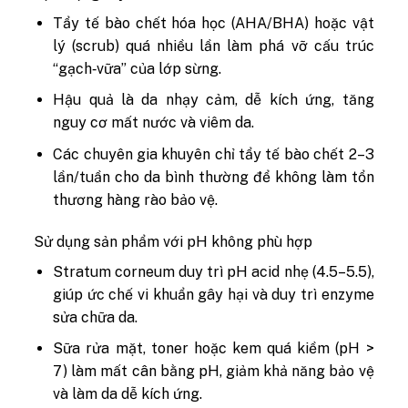
Tẩy tế bào chết hóa học (AHA/BHA) hoặc vật
lý (scrub) quá nhiều lần làm phá vỡ cấu trúc
“gạch‑vữa” của lớp sừng.
Hậu quả là da nhạy cảm, dễ kích ứng, tăng
nguy cơ mất nước và viêm da.
Các chuyên gia khuyên chỉ tẩy tế bào chết 2–3
lần/tuần cho da bình thường để không làm tổn
thương hàng rào bảo vệ.
Sử dụng sản phẩm với pH không phù hợp
Stratum corneum duy trì pH acid nhẹ (4.5–5.5),
giúp ức chế vi khuẩn gây hại và duy trì enzyme
sửa chữa da.
Sữa rửa mặt, toner hoặc kem quá kiềm (pH >
7) làm mất cân bằng pH, giảm khả năng bảo vệ
và làm da dễ kích ứng.