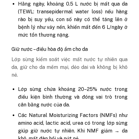
Hằng ngày, khoảng 0.5 L nước bị mất qua da
(TEWL: transepidermal water loss) nếu hàng
rào bị suy yếu, con số này có thể tăng lên ở
bệnh lý như vảy nến, khiến mất đến 6 L/ngày ở
mức tổn thương nặng.
Giữ nước – điều hòa độ ẩm cho da
Lớp sừng kiểm soát việc mất nước tự nhiên qua
da, giữ cho da mềm mại, dẻo dai và không bị khô
nẻ.
Lớp sừng chứa khoảng 20–25% nước trong
điều kiện bình thường và đóng vai trò trong
cân bằng nước của da.
Các Natural Moisturizing Factors (NMFs) như
amino acid, lactic acid, urea có trong lớp sừng
giúp giữ nước tự nhiên. Khi NMF giảm → da
khô, mất đàn hồi và nứt nẻ.