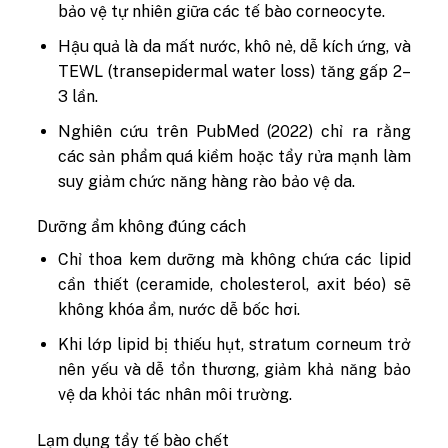
bảo vệ tự nhiên giữa các tế bào corneocyte.
Hậu quả là da mất nước, khô nẻ, dễ kích ứng, và
TEWL (transepidermal water loss) tăng gấp 2–
3 lần.
Nghiên cứu trên PubMed (2022) chỉ ra rằng
các sản phẩm quá kiềm hoặc tẩy rửa mạnh làm
suy giảm chức năng hàng rào bảo vệ da.
Dưỡng ẩm không đúng cách
Chỉ thoa kem dưỡng mà không chứa các lipid
cần thiết (ceramide, cholesterol, axit béo) sẽ
không khóa ẩm, nước dễ bốc hơi.
Khi lớp lipid bị thiếu hụt, stratum corneum trở
nên yếu và dễ tổn thương, giảm khả năng bảo
vệ da khỏi tác nhân môi trường.
Lạm dụng tẩy tế bào chết