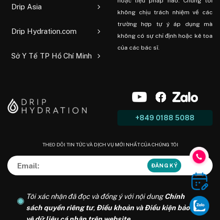
hoặc liệu pháp nào. Chúng tôi
Drip Asia
không chịu trách nhiệm về các
trường hợp tự ý áp dụng mà
Drip Hydration.com
không có sự chỉ định hoặc kê toa
của các bác sĩ.
Sở Y Tế TP Hồ Chí Minh
+849 0188 5088
THEO DÕI TIN TỨC VÀ DỊCH VỤ MỚI NHẤT CỦA CHÚNG TÔI
Tôi xác nhận đã đọc và đồng ý với nội dung
Chính
sách quyền riêng tư
,
Điều khoản và Điều kiện bảo
vệ dữ liệu cá nhân trên website
.