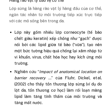
Hàng rào vật lý bảo vệ cơ thể
Lớp sừng là hàng rào vật lý hàng đầu của cơ thể,
ngăn tác nhân từ môi trường tiếp xúc trực tiếp
với các mô sống bên trong da.
Lớp này gồm nhiều lớp corneocyte (tế bào
chết giàu keratin) xếp chồng như “gạch” được
nối bởi các lipid giữa tế bào (“vữa”), tạo nên
một bức tường hiệu quả chống lại xâm nhập từ
vi khuẩn, virus, chất hóa học hay kích ứng môi
trường.
Nghiên cứu “
Impact of anatomical location on
barrier recovery …
” của Fluhr, Dickel, et al.
(2002) cho thấy tổn thương lớp sừng (ví dụ do
lột da, tổn thương cơ học) làm rối loạn màng
lipid làm tăng tính thấm của môi trường và
tăng mất nước.