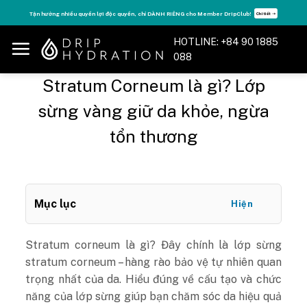
Skip
Tận hưởng nhiều quyền lợi độc quyền, chỉ DÀNH RIÊNG cho Member DripClub!
Chi tiết ➝
to
content
HOTLINE: +84 90 1885
088
Stratum Corneum là gì? Lớp
sừng vàng giữ da khỏe, ngừa
tổn thương
Mục lục
Hiện
Stratum corneum là gì?
Đây chính là
lớp sừng
stratum corneum
– hàng rào bảo vệ tự nhiên quan
trọng nhất của da. Hiểu đúng về cấu tạo và
chức
năng của lớp sừng
giúp bạn chăm sóc da hiệu quả