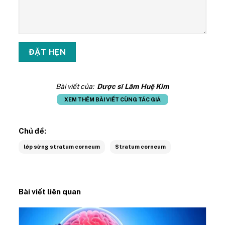
Bài viết của:
Dược sĩ Lâm Huệ Kim
XEM THÊM BÀI VIẾT CÙNG TÁC GIẢ
Chủ đề:
lớp sừng stratum corneum
Stratum corneum
Bài viết liên quan