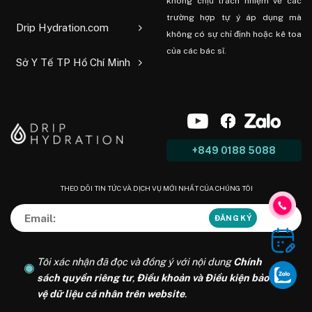
không chịu trách nhiệm về các
trường hợp tự ý áp dụng mà
Drip Hydration.com
không có sự chỉ định hoặc kê toa
của các bác sĩ.
Sở Y Tế TP Hồ Chí Minh
+849 0188 5088
THEO DÕI TIN TỨC VÀ DỊCH VỤ MỚI NHẤT CỦA CHÚNG TÔI
Tôi xác nhận đã đọc và đồng ý với nội dung
Chính
sách quyền riêng tư
,
Điều khoản và Điều kiện bảo
vệ dữ liệu cá nhân trên website
.