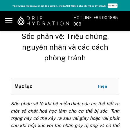
Skip
Tận hưởng nhiều quyền lợi độc quyền, chỉ DÀNH RIÊNG cho Member DripClub!
Chi tiết ➝
to
content
HOTLINE: +84 90 1885
088
Sốc phản vệ: Triệu chứng,
nguyên nhân và các cách
phòng tránh
Mục lục
Hiện
Sốc phản vệ là khi hệ miễn dịch của cơ thể tiết ra
một số chất hoá học làm cho cơ thể bị sốc. Tình
trạng này
có thể xảy ra sau vài giây hoặc vài phút
sau khi tiếp xúc với tác nhân gây dị ứng và có thể