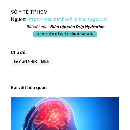
SỞ Y TẾ TP.HCM
Nguồn:
https://medinet.hochiminhcity.gov.vn/
Bài viết của:
Biên tập viên Drip Hydration
XEM THÊM BÀI VIẾT CÙNG TÁC GIẢ
Chủ đề:
Sở Y tế TP Hồ Chí Minh
Bài viết liên quan