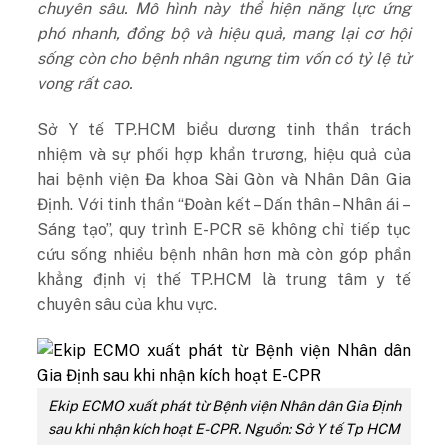
chuyên sâu. Mô hình này thể hiện năng lực ứng
phó nhanh, đồng bộ và hiệu quả, mang lại cơ hội
sống còn cho bệnh nhân ngưng tim vốn có tỷ lệ tử
vong rất
cao
.
Sở Y tế TP.HCM biểu dương tinh thần trách
nhiệm và sự phối hợp khẩn trương, hiệu quả của
hai bệnh viện Đa khoa Sài Gòn và Nhân Dân Gia
Định. Với tinh thần “Đoàn kết – Dấn thân – Nhân ái –
Sáng tạo”, quy trình E-PCR sẽ không chỉ tiếp tục
cứu sống nhiều bệnh nhân hơn mà còn góp phần
khẳng định vị thế TP.HCM là trung tâm y tế
chuyên sâu của khu vực.
Ekip ECMO xuất phát từ Bệnh viện Nhân dân Gia Định
sau khi nhận kích hoạt E-CPR. Nguồn: Sở Y tế Tp HCM