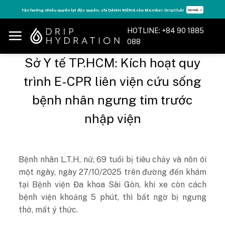
Skip
Tận hưởng nhiều quyền lợi độc quyền, chỉ DÀNH RIÊNG cho Member DripClub!
Chi tiết ➝
to
content
HOTLINE: +84 90 1885
088
Sở Y tế TP.HCM: Kích hoạt quy
trình E-CPR liên viện cứu sống
bệnh nhân ngưng tim trước
nhập viện
Bệnh nhân L.T.H, nữ, 69 tuổi bị tiêu chảy và nôn ói
một ngày, ngày 27/10/2025 trên đường đến khám
tại Bệnh viện Đa khoa Sài Gòn, khi xe còn cách
bệnh viện khoảng 5 phút, thì bất ngờ bị ngưng
thở, mất ý thức.