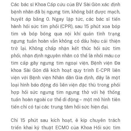
Các bác sĩ Khoa Cấp cứu của BV Sài Gòn xác định
bệnh nhân đã bị ngưng tim, không bắt được mạch,
huyết áp bằng 0. Ngay lập tức, các bác sĩ tiến
hành hồi sức tim phổi (CPR), sau 15 phút xoa bóp
tim và bóp bóng qua nội khí quản tình trạng
ngưng tuần hoàn vẫn không có dấu hiệu cải thiện
trở lại. Không chấp nhận kết thúc hồi sức tim
phổi, nhận định nguyên nhân có thể là nhồi máu cơ
tim cấp gây ngưng tim ngoại viện, Bệnh viện Đa
khoa Sài Gòn đã kích hoạt quy trình E-CPR liên
viện với Bệnh viện Nhân dân Gia định, đây là một
loại hình báo động đỏ liên viện đặc thù trong phối
hợp hồi sức ngưng tim ngưng thở với hệ thống
tuần hoàn ngoài cơ thể di động – một mô hình tiên
tiến chỉ có tại các trung tâm hồi sức hiện đại.
Chỉ 15 phút sau kích hoạt, ê kíp chuyên trách
triển khai kỹ thuật ECMO của Khoa Hồi sức tim