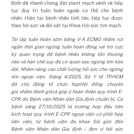
Định đã nhanh chóng đặt stent mạch vành và tiếp
tục duy trì tuần hoàn ngoài cơ thể cho bệnh
nhân. Hiện tại, bệnh nhân tỉnh táo, tiếp tục được
theo hồi sức và dõi sát tại Khoa Hồi sức tim mạch.
Tái lập tuần hoàn sớm bằng V-A ECMO nhằm rút
ngắn thời gian ngừng tuần hoàn đóng vai trò cực
kỳ quan trọng để bệnh nhân không tổn thương
não và hạn chế suy đa cơ quan sau ngừng tim kéo
dài. Nhằm nâng cao chất lượng hồi sức cho ngừng
tim ngoại viện,
tháng 4/2025, Sở Y tế TP.HCM
đã
chủ động
tổ chức họp
Hội đồng chuyên
gia
nhằm
đánh giá
và
góp ý hoàn thiện quy trình E-
CPR do Bệnh viện Nhân dân Gia định chuẩn bị.
Ca
bệnh sáng 27/10/2025 là trường hợp đầu tiên
kích hoạt quy trình E-CPR ngoại viện có phối hợp
liên viện, từ bệnh viện đa
khoa Sài gòn
đến
Bệnh
viện Nhân dân Gia định –
đơn vị hồi sức