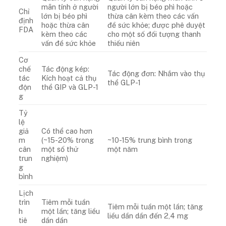
mãn tính ở người
người lớn bị béo phì hoặc
Chỉ
lớn bị béo phì
thừa cân kèm theo các vấn
định
hoặc thừa cân
đề sức khỏe; được phê duyệt
FDA
kèm theo các
cho một số đối tượng thanh
vấn đề sức khỏe
thiếu niên
Cơ
chế
Tác động kép:
Tác động đơn: Nhắm vào thụ
tác
Kích hoạt cả thụ
thể GLP-1
độn
thể GIP và GLP-1
g
Tỷ
lệ
giả
Có thể cao hơn
m
(~15-20% trong
~10-15% trung bình trong
cân
một số thử
một năm
trun
nghiệm)
g
bình
Lịch
trìn
Tiêm mỗi tuần
Tiêm mỗi tuần một lần; tăng
h
một lần; tăng liều
liều dần dần đến 2,4 mg
tiê
dần dần