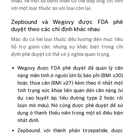
nhau, và một số bệnh nhân có thể đáp ứng tốt hơn
với một loại thuốc so với loại còn lại.
Zepbound và Wegovy được FDA phê
duyệt theo các chỉ định khác nhau
Mặc dù cả hai loại thuốc đều hướng đến mục tiêu
hỗ trợ giảm cân, nhưng sự khác biệt trong chỉ
định phê duyệt có thể có ý nghĩa quan trọng.
Wegovy được FDA phê duyệt để quản lý cân
nặng mãn tính ở người lớn bị béo phì (BMI ≥30)
hoặc thừa cân (BMI ≥27) kèm theo ít nhất một
tình trạng sức khỏe liên quan đến cân nặng (ví
dụ: cao huyết áp, tiểu đường type 2 hoặc rối
loạn mỡ máu). Nó cũng được phê duyệt để sử
dụng ở thanh thiếu niên trong một số điều kiện
nhất định.
Zepbound, với thành phần tirzepatide, được