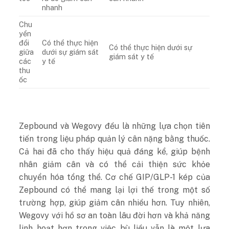
nhanh
Chu
yển
đổi
Có thể thực hiện
Có thể thực hiện dưới sự
giữa
dưới sự giám sát
giám sát y tế
các
y tế
thu
ốc
Zepbound và Wegovy đều là những lựa chọn tiên
tiến trong liệu pháp quản lý cân nặng bằng thuốc.
Cả hai đã cho thấy hiệu quả đáng kể, giúp bệnh
nhân giảm cân và có thể cải thiện sức khỏe
chuyển hóa tổng thể. Cơ chế GIP/GLP-1 kép của
Zepbound có thể mang lại lợi thế trong một số
trường hợp, giúp giảm cân nhiều hơn. Tuy nhiên,
Wegovy với hồ sơ an toàn lâu đời hơn và khả năng
linh hoạt hơn trong việc bù liều vẫn là một lựa