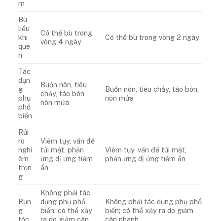
m
Bù
liều
Có thể bù trong
khi
Có thể bù trong vòng 2 ngày
vòng 4 ngày
quê
n
Tác
dụn
Buồn nôn, tiêu
g
Buồn nôn, tiêu chảy, táo bón,
chảy, táo bón,
phụ
nôn mửa
nôn mửa
phổ
biến
Rủi
ro
Viêm tụy, vấn đề
nghi
túi mật, phản
Viêm tụy, vấn đề túi mật,
êm
ứng dị ứng tiềm
phản ứng dị ứng tiềm ẩn
trọn
ẩn
g
Không phải tác
Rụn
dụng phụ phổ
Không phải tác dụng phụ phổ
g
biến; có thể xảy
biến; có thể xảy ra do giảm
tóc
ra do giảm cân
cân nhanh