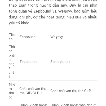
thảo luận trong hướng dẫn này. Đây là cái nhìn
tổng quan về Zepbound vs. Wegovy, bao gồm liều
dùng, chi phí, cơ chế hoạt động, hiệu quả và nhiều
yếu tố khác.
Tiêu
Zepbound
Wegovy
chí
Thà
nh
phầ
n
Tirzepatide
Semaglutide
hoạ
t
chấ
t
Nhó
m
Chất chủ vận thụ
Chất chủ vận thụ thể GLP-1
thu
thể GIP/GLP-1
ốc
Quản lý cân nặng
Quản lý cân nặng mãn tính ở