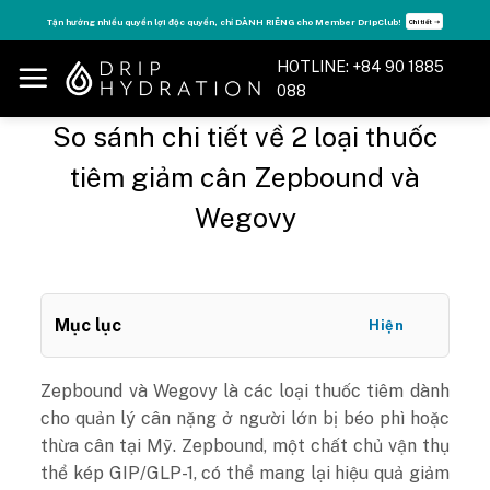
Skip
Tận hưởng nhiều quyền lợi độc quyền, chỉ DÀNH RIÊNG cho Member DripClub!
Chi tiết ➝
to
content
HOTLINE: +84 90 1885
088
So sánh chi tiết về 2 loại thuốc
tiêm giảm cân Zepbound và
Wegovy
Mục lục
Hiện
Zepbound và Wegovy là các loại thuốc tiêm dành
cho quản lý cân nặng ở người lớn bị béo phì hoặc
thừa cân tại Mỹ. Zepbound, một chất chủ vận thụ
thể kép GIP/GLP-1, có thể mang lại hiệu quả giảm