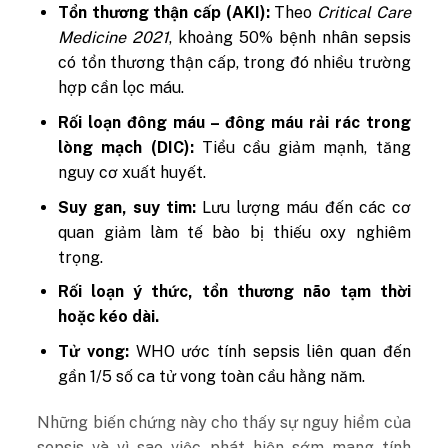
Tổn thương thận cấp (AKI):
Theo
Critical Care
Medicine 2021
, khoảng 50% bệnh nhân sepsis
có tổn thương thận cấp, trong đó nhiều trường
hợp cần lọc máu.
Rối loạn đông máu – đông máu rải rác trong
lòng mạch (DIC):
Tiểu cầu giảm mạnh, tăng
nguy cơ xuất huyết.
Suy gan, suy tim:
Lưu lượng máu đến các cơ
quan giảm làm tế bào bị thiếu oxy nghiêm
trọng.
Rối loạn ý thức, tổn thương não tạm thời
hoặc kéo dài.
Tử vong:
WHO ước tính sepsis liên quan đến
gần 1/5 số ca tử vong toàn cầu hằng năm.
Những biến chứng này cho thấy sự nguy hiểm của
sepsis và vì sao việc phát hiện sớm mang tính