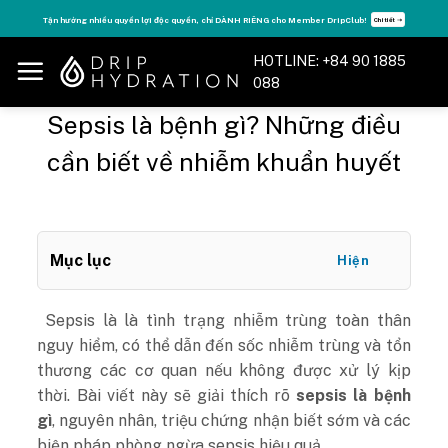
Skip
Tận hưởng nhiều quyền lợi độc quyền, chỉ DÀNH RIÊNG cho Member DripClub!
Chi tiết ➝
to
content
HOTLINE: +84 90 1885
088
Sepsis là bệnh gì? Những điều
cần biết về nhiễm khuẩn huyết
Mục lục
Hiện
Sepsis là là tình trạng nhiễm trùng toàn thân
nguy hiểm, có thể dẫn đến sốc nhiễm trùng và tổn
thương các cơ quan nếu không được xử lý kịp
thời. Bài viết này sẽ giải thích rõ
sepsis là bệnh
gì
, nguyên nhân, triệu chứng nhận biết sớm và các
biện pháp phòng ngừa sepsis hiệu quả.