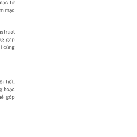
 mạc tử
iêm mạc
strual
ng gặp
ải cũng
i tiết,
ng hoặc
hể góp