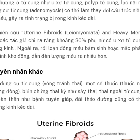
hương ở tử cung như u xơ tử cung, polyp tử cung, lạc nội
g cơ tử cung (adenomyosis) có thể làm thay đổi cấu trúc n
áu, gây ra tình trạng
bị rong kinh kéo dài
.
iên cứu “Uterine Fibroids (Leiomyomata) and Heavy Men
 các tác giả chỉ ra rằng khoảng 30% phụ nữ có u xơ tử cu
g kinh.. Ngoài ra, rối loạn đông máu bẩm sinh hoặc mắc ph
nh khó đông, dẫn đến lượng máu ra nhiều hơn.
yên nhân khác
ụng cụ tử cung (vòng tránh thai), một số thuốc (thuốc nộ
g đông), biến chứng thai kỳ như sảy thai, thai ngoài tử cu
oàn thân như bệnh tuyến giáp, đái tháo đường cũng có t
ng kinh kéo dài
.