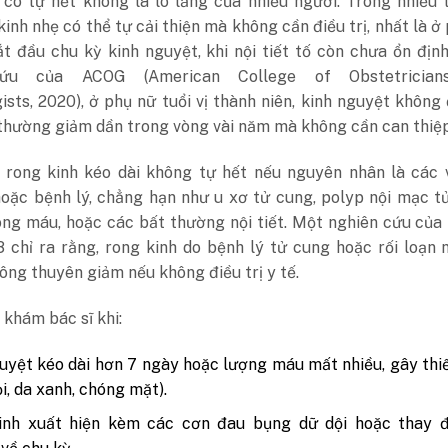
 có tự hết không là lo lắng của nhiều người.
Trong nhiều 
kinh nhẹ có thể tự cải thiện mà không cần điều trị, nhất là ở
t đầu chu kỳ kinh nguyệt, khi nội tiết tố còn chưa ổn địn
cứu của ACOG (American College of Obstetrician
sts, 2020), ở phụ nữ tuổi vị thành niên, kinh nguyệt không
thường giảm dần trong vòng vài năm mà không cần can thiệp
, rong kinh kéo dài không tự hết nếu nguyên nhân là các 
hoặc bệnh lý, chẳng hạn như u xơ tử cung, polyp nội mạc t
đông máu, hoặc các bất thường nội tiết. Một nghiên cứu củ
18 chỉ ra rằng, rong kinh do bệnh lý tử cung hoặc rối loạn n
ng thuyên giảm nếu không điều trị y tế.
 khám bác sĩ khi:
uyệt kéo dài hơn 7 ngày hoặc lượng máu mất nhiều, gây th
i, da xanh, chóng mặt).
inh xuất hiện kèm các cơn đau bụng dữ dội hoặc thay đ