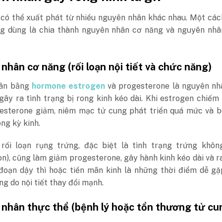
 có thể xuất phát từ nhiều nguyên nhân khác nhau. Một cá
ng dùng là chia thành nguyên nhân cơ năng và nguyên nhâ
hân cơ năng (rối loạn nội tiết và chức năng)
ân bằng
hormone estrogen
và progesterone là nguyên nh
 gây ra tình trạng
bị rong kinh kéo dài
. Khi estrogen chiếm
esterone giảm, niêm mạc tử cung phát triển quá mức và b
ong kỳ kinh.
 rối loạn rụng trứng, đặc biệt là tình trạng trứng khôn
on), cũng làm giảm progesterone, gây hành kinh kéo dài và r
 đoạn dậy thì hoặc
tiền mãn kinh
là những thời điểm dễ gặ
ng do nội tiết thay đổi mạnh.
nhân thực thể (bệnh lý hoặc tổn thương tử cu