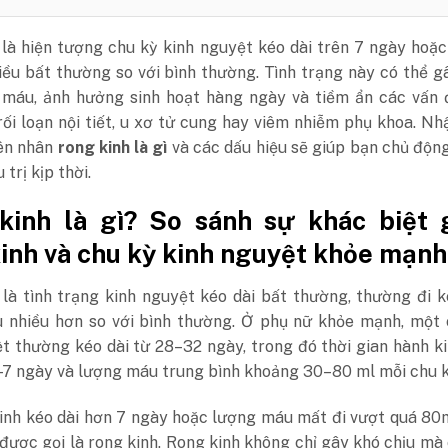
 là hiện tượng chu kỳ kinh nguyệt kéo dài trên 7 ngày hoặ
iều bất thường so với bình thường. Tình trạng này có thể 
u máu, ảnh hưởng sinh hoạt hàng ngày và tiềm ẩn các vấn 
ối loạn nội tiết, u xơ tử cung hay viêm nhiễm phụ khoa. Nh
ên nhân
rong kinh là gì
và
các dấu hiệu sẽ giúp bạn chủ độ
 trị kịp thời.
kinh là gì? So sánh sự khác biệt 
inh và chu kỳ kinh nguyệt khỏe mạnh
 là tình trạng kinh nguyệt kéo dài bất thường, thường đi 
 nhiều hơn so với bình thường. Ở phụ nữ khỏe mạnh, một 
t thường kéo dài từ 28–32 ngày, trong đó thời gian hành k
–7 ngày và lượng máu trung bình khoảng 30–80 ml mỗi chu 
inh kéo dài hơn 7 ngày hoặc lượng máu mất đi vượt quá 80m
được gọi là rong kinh. Rong kinh không chỉ gây khó chịu mà