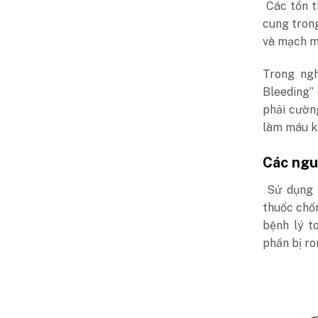
Các tổn t
cung tron
và mạch m
Trong ngh
Bleeding”
phải cườn
làm máu ki
Các ngu
Sử dụng d
thuốc chốn
bệnh lý t
phần
bị ro