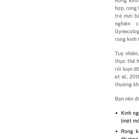
Rong kinh
hợp, rong 
trẻ mới bắ
nghiên 
Gynecologi
rong kinh 
Tuy nhiên
thực thể 
rối loạn 
et al., 20
thường khô
Bạn nên đi
Kinh ng
(mệt mỏ
Rong k