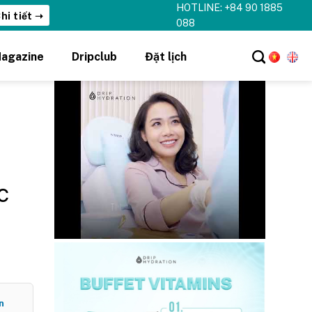
HOTLINE: +84 90 1885
hi tiết ➝
088
agazine
Dripclub
Đặt lịch
c
n