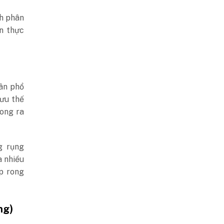
ch phân
n thực
ân phổ
 ưu thế
ong ra
g rụng
a nhiều
p rong
ng)