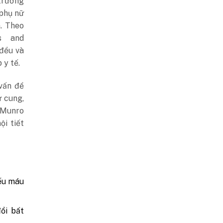
trường
 phụ nữ
h. Theo
s and
 đều và
 y tế.
vấn đề
ử cung,
a Munro
ội tiết
iếu máu
ổi bất