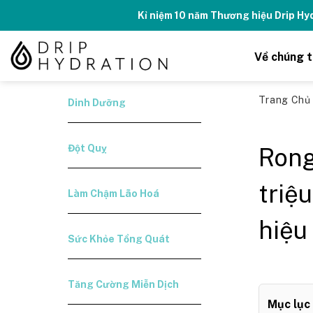
Skip
Kỉ niệm 10 năm Thương hiệu Drip H
to
content
Về chúng t
Trang Ch
Dinh Dưỡng
Đột Quỵ
Rong
triệ
Làm Chậm Lão Hoá
hiệu
Sức Khỏe Tổng Quát
Tăng Cường Miễn Dịch
Mục lục