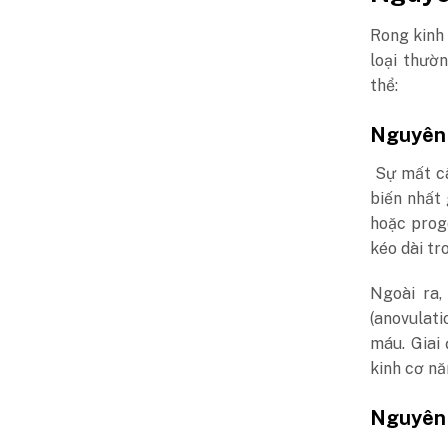
Rong kinh
loại thườ
thể:
Nguyên n
Sự mất c
biến nhất
hoặc prog
kéo dài tr
Ngoài ra,
(anovulati
máu. Giai
kinh cơ nă
Nguyên 