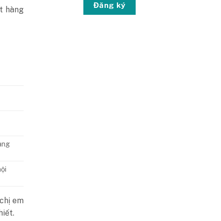
Đăng ký
t hàng
àng
ội
 chị em
iết.