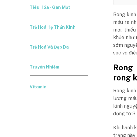
Tiêu Hóa - Gan Mật
Rong kinh
máu ra nh
Trẻ Hoá Hệ Thần Kinh
mỏi, thiế
khỏe như r
sớm nguy
Trẻ Hoá Và Đẹp Da
sóc và điều
Rong 
Truyền Nhiễm
rong k
Vitamin
Rong kinh
lượng máu
kinh nguyệ
động từ 3
Khi hành k
trạng này 