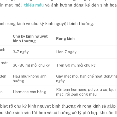
ến mệt mỏi,
thiếu máu
và ảnh hưởng đáng kể đến sinh hoạ
nh rong kinh và chu kỳ kinh nguyệt bình thường:
Chu kỳ kinh nguyệt
Rong kinh
bình thường
ành
3–7 ngày
Hơn 7 ngày
 mất
30–80 ml mỗi chu kỳ
Trên 80 ml mỗi chu kỳ
 đến
Hầu như không ảnh
Gây mệt mỏi, hạn chế hoạt động h
hưởng
ngày
Rối loạn hormone, polyp, u xơ, lạc n
ân
Hormone cân bằng
mạc, rối loạn đông máu
biệt rõ chu kỳ kinh nguyệt bình thường và rong kinh sẽ giúp
ức khỏe sinh sản tốt hơn và có hướng xử lý phù hợp khi cần th