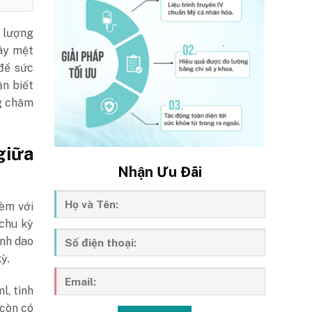
c lượng
gây mệt
đề sức
ận biết
ng chăm
giữa
Nhận Ưu Đãi
kèm với
chu kỳ
inh dao
kỳ.
l, tình
 còn có