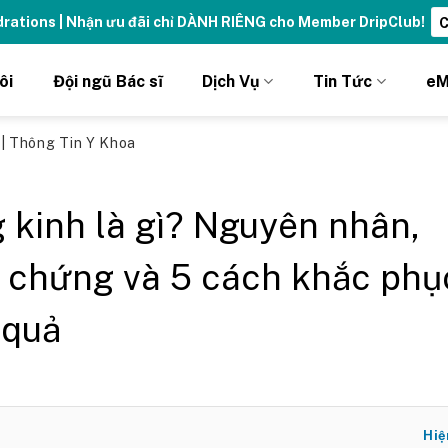
ydrations | Nhận ưu đãi chỉ DÀNH RIÊNG cho Member DripClub!
C
ôi
Đội ngũ Bác sĩ
Dịch Vụ
Tin Tức
eM
ủ
|
Thông Tin Y Khoa
 kinh là gì? Nguyên nhân,
u chứng và 5 cách khắc phụ
 quả
Hiệ