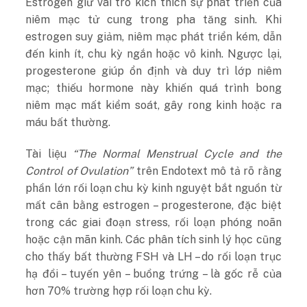
Estrogen giữ vai trò kích thích sự phát triển của
niêm mạc tử cung trong pha tăng sinh. Khi
estrogen suy giảm, niêm mạc phát triển kém, dẫn
đến kinh ít, chu kỳ ngắn hoặc vô kinh. Ngược lại,
progesterone giúp ổn định và duy trì lớp niêm
mạc; thiếu hormone này khiến quá trình bong
niêm mạc mất kiểm soát, gây rong kinh hoặc ra
máu bất thường.
Tài liệu
“The Normal Menstrual Cycle and the
Control of Ovulation”
trên Endotext mô tả rõ rằng
phần lớn rối loạn chu kỳ kinh nguyệt bắt nguồn từ
mất cân bằng estrogen – progesterone, đặc biệt
trong các giai đoạn stress, rối loạn phóng noãn
hoặc cận mãn kinh. Các phân tích sinh lý học cũng
cho thấy bất thường FSH và LH – do rối loạn trục
hạ đồi – tuyến yên – buồng trứng – là gốc rễ của
hơn 70% trường hợp rối loạn chu kỳ.