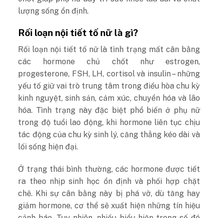
lượng sống ổn định.
Rối loạn nội tiết tố nữ là gì?
Rối loạn nội tiết tố nữ là tình trạng mất cân bằng
các hormone chủ chốt như estrogen,
progesterone, FSH, LH, cortisol và insulin – những
yếu tố giữ vai trò trung tâm trong điều hòa chu kỳ
kinh nguyệt, sinh sản, cảm xúc, chuyển hóa và lão
hóa. Tình trạng này đặc biệt phổ biến ở phụ nữ
trong độ tuổi lao động, khi hormone liên tục chịu
tác động của chu kỳ sinh lý, căng thẳng kéo dài và
lối sống hiện đại.
Ở trạng thái bình thường, các hormone được tiết
ra theo nhịp sinh học ổn định và phối hợp chặt
chẽ. Khi sự cân bằng này bị phá vỡ, dù tăng hay
giảm hormone, cơ thể sẽ xuất hiện những tín hiệu
cảnh báo. Tuy nhiên, nhiều biểu hiện trong số đó