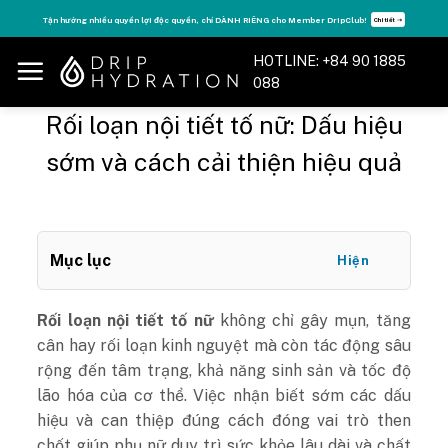
Skip
Tận hưởng nhiều quyền lợi độc quyền, chỉ DÀNH RIÊNG cho Member DripClub!
Chi tiết ➝
to
content
HOTLINE: +84 90 1885
088
Rối loạn nội tiết tố nữ: Dấu hiệu
sớm và cách cải thiện hiệu quả
Mục lục
Hiện
Rối loạn nội tiết tố nữ
không chỉ gây mụn, tăng
cân hay rối loạn kinh nguyệt mà còn tác động sâu
rộng đến tâm trạng, khả năng sinh sản và tốc độ
lão hóa của cơ thể. Việc nhận biết sớm các dấu
hiệu và can thiệp đúng cách đóng vai trò then
chốt giúp phụ nữ duy trì sức khỏe lâu dài và chất