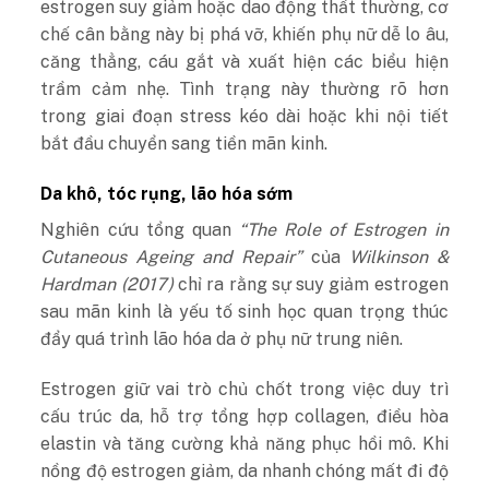
estrogen suy giảm hoặc dao động thất thường, cơ
chế cân bằng này bị phá vỡ, khiến phụ nữ dễ lo âu,
căng thẳng, cáu gắt và xuất hiện các biểu hiện
trầm cảm nhẹ. Tình trạng này thường rõ hơn
trong giai đoạn stress kéo dài hoặc khi nội tiết
bắt đầu chuyển sang tiền mãn kinh.
Da khô, tóc rụng, lão hóa sớm
Nghiên cứu tổng quan
“The Role of Estrogen in
Cutaneous Ageing and Repair”
của
Wilkinson &
Hardman (2017)
chỉ ra rằng sự suy giảm estrogen
sau mãn kinh là yếu tố sinh học quan trọng thúc
đẩy quá trình lão hóa da ở phụ nữ trung niên.
Estrogen giữ vai trò chủ chốt trong việc duy trì
cấu trúc da, hỗ trợ tổng hợp collagen, điều hòa
elastin và tăng cường khả năng phục hồi mô. Khi
nồng độ estrogen giảm, da nhanh chóng mất đi độ