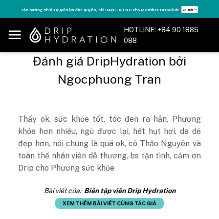
Skip
Tận hưởng nhiều quyền lợi độc quyền, chỉ DÀNH RIÊNG cho Member DripClub!
Chi tiết ➝
to
content
HOTLINE: +84 90 1885
088
Đánh giá DripHydration bởi
Ngocphuong Tran
Thấy ok, sức khỏe tốt, tóc đen ra hẳn, Phượng
khỏe hơn nhiều, ngủ được lại, hết hụt hơi, da dẻ
đẹp hơn, nói chung là quá ok, cô Thảo Nguyên và
toàn thể nhân viên dễ thương, bs tận tình, cảm ơn
Drip cho Phương sức khỏe
Bài viết của:
Biên tập viên Drip Hydration
XEM THÊM BÀI VIẾT CÙNG TÁC GIẢ