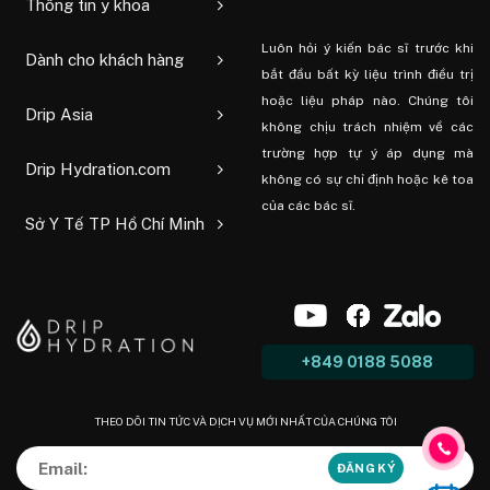
Thông tin y khoa
Luôn hỏi ý kiến ​​bác sĩ trước khi
Dành cho khách hàng
bắt đầu bất kỳ liệu trình điều trị
hoặc liệu pháp nào. Chúng tôi
Drip Asia
không chịu trách nhiệm về các
trường hợp tự ý áp dụng mà
Drip Hydration.com
không có sự chỉ định hoặc kê toa
của các bác sĩ.
Sở Y Tế TP Hồ Chí Minh
+849 0188 5088
THEO DÕI TIN TỨC VÀ DỊCH VỤ MỚI NHẤT CỦA CHÚNG TÔI