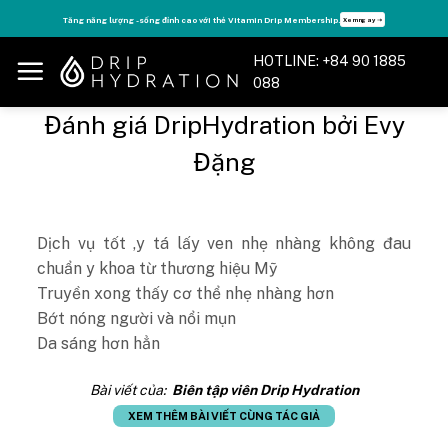
Skip
Tăng năng lượng - sống đỉnh cao với thẻ Vitamin Drip Membership.
Xem ngay ➝
to
content
HOTLINE: +84 90 1885
088
Đánh giá DripHydration bởi Evy
Đặng
Dịch vụ tốt ,y tá lấy ven nhẹ nhàng không đau
chuẩn y khoa từ thương hiệu Mỹ
Truyền xong thấy cơ thể nhẹ nhàng hơn
Bớt nóng người và nổi mụn
Da sáng hơn hẳn
Bài viết của:
Biên tập viên Drip Hydration
XEM THÊM BÀI VIẾT CÙNG TÁC GIẢ