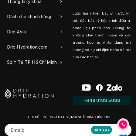
Thông tin y khoa
Luôn hỏi ý kiến ​​bác sĩ trước khi
Dành cho khách hàng
bắt đầu bất kỳ liệu trình điều trị
hoặc liệu pháp nào. Chúng tôi
Drip Asia
không chịu trách nhiệm về các
trường hợp tự ý áp dụng mà
Drip Hydration.com
không có sự chỉ định hoặc kê toa
của các bác sĩ.
Sở Y Tế TP Hồ Chí Minh
+849 0188 5088
THEO DÕI TIN TỨC VÀ DỊCH VỤ MỚI NHẤT CỦA CHÚNG TÔI