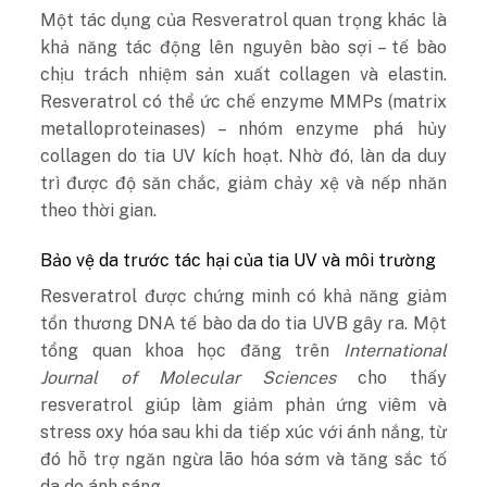
Một tác dụng của Resveratrol quan trọng khác là
khả năng tác động lên nguyên bào sợi – tế bào
chịu trách nhiệm sản xuất collagen và elastin.
Resveratrol có thể ức chế enzyme MMPs (matrix
metalloproteinases) – nhóm enzyme phá hủy
collagen do tia UV kích hoạt. Nhờ đó, làn da duy
trì được độ săn chắc, giảm chảy xệ và nếp nhăn
theo thời gian.
Bảo vệ da trước tác hại của tia UV và môi trường
Resveratrol được chứng minh có khả năng giảm
tổn thương DNA tế bào da do tia UVB gây ra. Một
tổng quan khoa học đăng trên
International
Journal of Molecular Sciences
cho thấy
resveratrol giúp làm giảm phản ứng viêm và
stress oxy hóa sau khi da tiếp xúc với ánh nắng, từ
đó hỗ trợ ngăn ngừa lão hóa sớm và tăng sắc tố
da do ánh sáng.