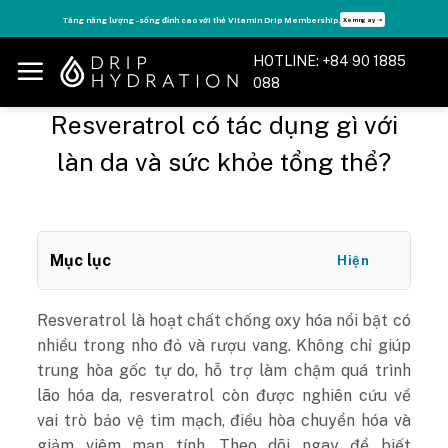
Skip
Tăng năng lượng - sống đỉnh cao với thẻ Vitamin Drip Membership.
Xem ngay ➝
to
content
HOTLINE: +84 90 1885
088
Resveratrol có tác dụng gì với
làn da và sức khỏe tổng thể?
Mục lục
Hiện
Resveratrol là hoạt chất chống oxy hóa nổi bật có
nhiều trong nho đỏ và rượu vang. Không chỉ giúp
trung hòa gốc tự do, hỗ trợ làm chậm quá trình
lão hóa da, resveratrol còn được nghiên cứu về
vai trò bảo vệ tim mạch, điều hòa chuyển hóa và
giảm viêm mạn tính. Theo dõi ngay để biết