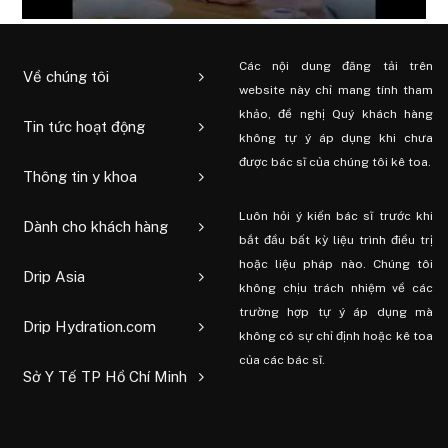
Các nội dung đăng tải trên
Về chúng tôi
website này chỉ mang tính tham
khảo, đề nghị Quý khách hàng
Tin tức hoạt động
không tự ý áp dụng khi chưa
được bác sĩ của chúng tôi kê toa.
Thông tin y khoa
Luôn hỏi ý kiến ​​bác sĩ trước khi
Dành cho khách hàng
bắt đầu bất kỳ liệu trình điều trị
hoặc liệu pháp nào. Chúng tôi
Drip Asia
không chịu trách nhiệm về các
trường hợp tự ý áp dụng mà
Drip Hydration.com
không có sự chỉ định hoặc kê toa
của các bác sĩ.
Sở Y Tế TP Hồ Chí Minh