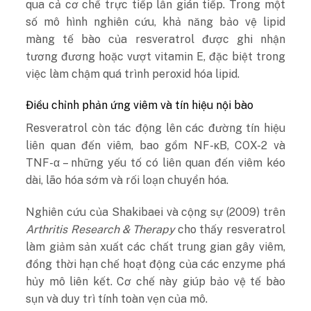
qua cả cơ chế trực tiếp lẫn gián tiếp. Trong một
số mô hình nghiên cứu, khả năng bảo vệ lipid
màng tế bào của resveratrol được ghi nhận
tương đương hoặc vượt vitamin E, đặc biệt trong
việc làm chậm quá trình peroxid hóa lipid.
Điều chỉnh phản ứng viêm và tín hiệu nội bào
Resveratrol còn tác động lên các đường tín hiệu
liên quan đến viêm, bao gồm NF-κB, COX-2 và
TNF-α – những yếu tố có liên quan đến viêm kéo
dài, lão hóa sớm và rối loạn chuyển hóa.
Nghiên cứu của Shakibaei và cộng sự (2009) trên
Arthritis Research & Therapy
cho thấy resveratrol
làm giảm sản xuất các chất trung gian gây viêm,
đồng thời hạn chế hoạt động của các enzyme phá
hủy mô liên kết. Cơ chế này giúp bảo vệ tế bào
sụn và duy trì tính toàn vẹn của mô.