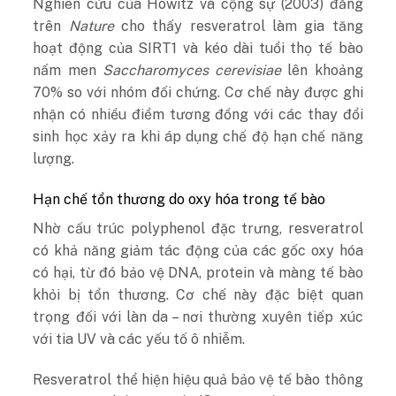
Nghiên cứu của Howitz và cộng sự (2003) đăng
trên
Nature
cho thấy resveratrol làm gia tăng
hoạt động của SIRT1 và kéo dài tuổi thọ tế bào
nấm men
Saccharomyces cerevisiae
lên khoảng
70% so với nhóm đối chứng. Cơ chế này được ghi
nhận có nhiều điểm tương đồng với các thay đổi
sinh học xảy ra khi áp dụng chế độ hạn chế năng
lượng.
Hạn chế tổn thương do oxy hóa trong tế bào
Nhờ cấu trúc polyphenol đặc trưng, resveratrol
có khả năng giảm tác động của các gốc oxy hóa
có hại, từ đó bảo vệ DNA, protein và màng tế bào
khỏi bị tổn thương. Cơ chế này đặc biệt quan
trọng đối với làn da – nơi thường xuyên tiếp xúc
với tia UV và các yếu tố ô nhiễm.
Resveratrol thể hiện hiệu quả bảo vệ tế bào thông