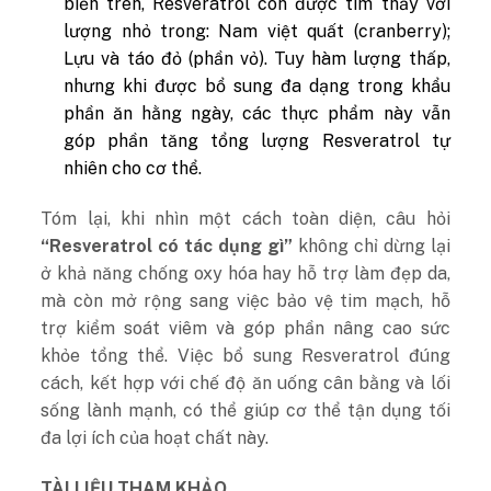
biến trên, Resveratrol còn được tìm thấy với
lượng nhỏ trong: Nam việt quất (cranberry);
Lựu và táo đỏ (phần vỏ). Tuy hàm lượng thấp,
nhưng khi được bổ sung đa dạng trong khẩu
phần ăn hằng ngày, các thực phẩm này vẫn
góp phần tăng tổng lượng Resveratrol tự
nhiên cho cơ thể.
Tóm lại, khi nhìn một cách toàn diện, câu hỏi
“Resveratrol có tác dụng gì”
không chỉ dừng lại
ở khả năng chống oxy hóa hay hỗ trợ làm đẹp da,
mà còn mở rộng sang việc bảo vệ tim mạch, hỗ
trợ kiểm soát viêm và góp phần nâng cao sức
khỏe tổng thể. Việc bổ sung Resveratrol đúng
cách, kết hợp với chế độ ăn uống cân bằng và lối
sống lành mạnh, có thể giúp cơ thể tận dụng tối
đa lợi ích của hoạt chất này.
TÀI LIỆU THAM KHẢO