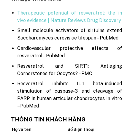
Therapeutic potential of resveratrol: the in
vivo evidence | Nature Reviews Drug Discovery
Small molecule activators of sirtuins extend
Saccharomyces cerevisiae lifespan – PubMed
Cardiovascular protective effects of
resveratrol – PubMed
Resveratrol and SIRT1: Antiaging
Cornerstones for Oocytes? – PMC
Resveratrol inhibits IL-1 beta-induced
stimulation of caspase-3 and cleavage of
PARP in human articular chondrocytes in vitro
– PubMed
THÔNG TIN KHÁCH HÀNG
Họ và tên
Số điện thoại