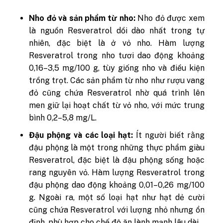
Nho đỏ và sản phẩm từ nho:
Nho đỏ được xem
là nguồn Resveratrol dồi dào nhất trong tự
nhiên, đặc biệt là ở vỏ nho. Hàm lượng
Resveratrol trong nho tươi dao động khoảng
0,16–3,5 mg/100 g, tùy giống nho và điều kiện
trồng trọt. Các sản phẩm từ nho như rượu vang
đỏ cũng chứa Resveratrol nhờ quá trình lên
men giữ lại hoạt chất từ vỏ nho, với mức trung
bình 0,2–5,8 mg/L.
Đậu phộng và các loại hạt:
Ít người biết rằng
đậu phộng là một trong những thực phẩm giàu
Resveratrol, đặc biệt là đậu phộng sống hoặc
rang nguyên vỏ. Hàm lượng Resveratrol trong
đậu phộng dao động khoảng 0,01–0,26 mg/100
g. Ngoài ra, một số loại hạt như hạt dẻ cười
cũng chứa Resveratrol với lượng nhỏ nhưng ổn
định, phù hợp cho chế độ ăn lành mạnh lâu dài.