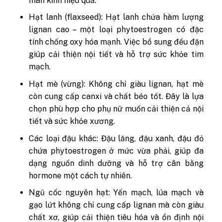
mãn kinh hiệu quả.
Hạt lanh (flaxseed): Hạt lanh chứa hàm lượng
lignan cao – một loại phytoestrogen có đặc
tính chống oxy hóa mạnh. Việc bổ sung đều đặn
giúp cải thiện nội tiết và hỗ trợ sức khỏe tim
mạch.
Hạt mè (vừng): Không chỉ giàu lignan, hạt mè
còn cung cấp canxi và chất béo tốt. Đây là lựa
chọn phù hợp cho phụ nữ muốn cải thiện cả nội
tiết và sức khỏe xương.
Các loại đậu khác: Đậu lăng, đậu xanh, đậu đỏ
chứa phytoestrogen ở mức vừa phải, giúp đa
dạng nguồn dinh dưỡng và hỗ trợ cân bằng
hormone một cách tự nhiên.
Ngũ cốc nguyên hạt: Yến mạch, lúa mạch và
gạo lứt không chỉ cung cấp lignan mà còn giàu
chất xơ, giúp cải thiện tiêu hóa và ổn định nội