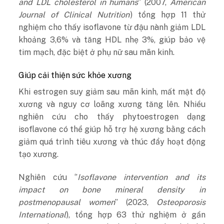
and LDL cholesterol in humans
’’ (2007,
American
Journal of Clinical Nutrition
) tổng hợp 11 thử
nghiệm cho thấy isoflavone từ đậu nành giảm LDL
khoảng 3,6% và tăng HDL nhẹ 3%, giúp bảo vệ
tim mạch, đặc biệt ở phụ nữ sau mãn kinh.
Giúp cải thiện sức khỏe xương
Khi estrogen suy giảm sau mãn kinh, mất mật độ
xương và nguy cơ loãng xương tăng lên. Nhiều
nghiên cứu cho thấy phytoestrogen dạng
isoflavone có thể giúp hỗ trợ hệ xương bằng cách
giảm quá trình tiêu xương và thúc đẩy hoạt động
tạo xương.
Nghiên cứu ‘’
Isoflavone intervention and its
impact on bone mineral density in
postmenopausal women
’’ (2023,
Osteoporosis
International
), tổng hợp 63 thử nghiệm ở gần