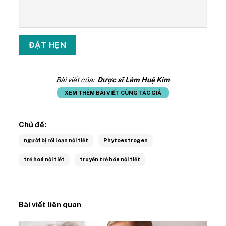
Bài viết của:
Dược sĩ Lâm Huệ Kim
XEM THÊM BÀI VIẾT CÙNG TÁC GIẢ
Chủ đề:
người bị rối loạn nội tiết
Phytoestrogen
trẻ hoá nội tiết
truyền trẻ hóa nội tiết
Bài viết liên quan