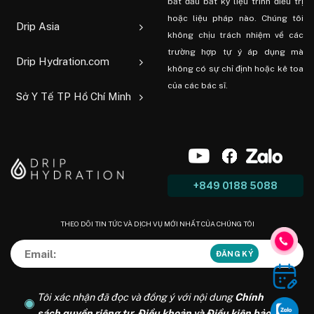
bắt đầu bất kỳ liệu trình điều trị
hoặc liệu pháp nào. Chúng tôi
Drip Asia
không chịu trách nhiệm về các
trường hợp tự ý áp dụng mà
Drip Hydration.com
không có sự chỉ định hoặc kê toa
của các bác sĩ.
Sở Y Tế TP Hồ Chí Minh
+849 0188 5088
THEO DÕI TIN TỨC VÀ DỊCH VỤ MỚI NHẤT CỦA CHÚNG TÔI
Tôi xác nhận đã đọc và đồng ý với nội dung
Chính
sách quyền riêng tư
,
Điều khoản và Điều kiện bảo