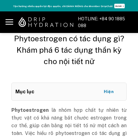
Skip
Tăng năng lượng - sống đỉnh cao với thẻ Vitamin Drip Membership.
Xem ngay ➝
to
content
HOTLINE: +84 90 1885
088
Phytoestrogen có tác dụng gì?
Khám phá 6 tác dụng thần kỳ
cho nội tiết nữ
Mục lục
Hiện
Phytoestrogen
là nhóm hợp chất tự nhiên từ
thực vật có khả năng bắt chước estrogen trong
cơ thể, giúp cân bằng nội tiết tố nữ một cách an
toàn. Việc hiểu rõ phytoestrogen có tác dụng gì