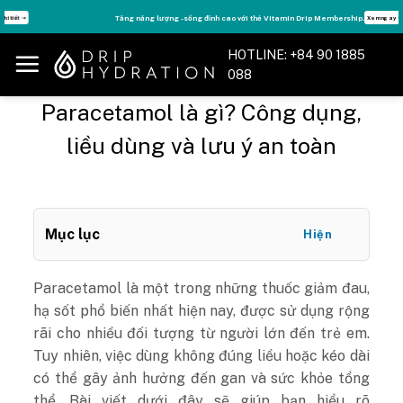
Skip
Tăng năng lượng - sống đỉnh cao với thẻ Vitamin Drip Membership.
Xem ngay ➝
to
content
HOTLINE: +84 90 1885
088
Paracetamol là gì? Công dụng,
liều dùng và lưu ý an toàn
Mục lục
Hiện
Paracetamol là một trong những thuốc giảm đau,
hạ sốt phổ biến nhất hiện nay, được sử dụng rộng
rãi cho nhiều đối tượng từ người lớn đến trẻ em.
Tuy nhiên, việc dùng không đúng liều hoặc kéo dài
có thể gây ảnh hưởng đến gan và sức khỏe tổng
thể. Bài viết dưới đây sẽ giúp bạn hiểu rõ