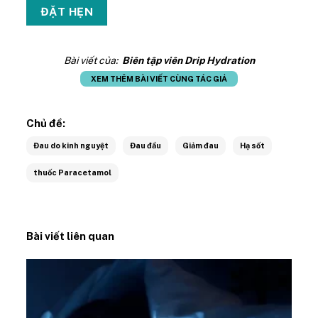
Bài viết của:
Biên tập viên Drip Hydration
XEM THÊM BÀI VIẾT CÙNG TÁC GIẢ
Chủ đề:
Đau do kinh nguyệt
Đau đầu
Giảm đau
Hạ sốt
thuốc Paracetamol
Bài viết liên quan