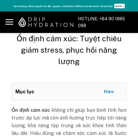
Skip
Tăng năng lượng - sống đỉnh cao với thẻ Vitamin Drip Membership.
Xem ngay ➝
to
content
HOTLINE: +84 90 1885
088
Ổn định cảm xúc: Tuyệt chiêu
giảm stress, phục hồi năng
lượng
Mục lục
Hiện
Ổn định cảm xúc
không chỉ giúp bạn bình tĩnh hơn
trước áp lực mà còn ảnh hưởng trực tiếp tới năng
lượng, khả năng tập trung và sức khỏe tinh thần
lâu dài. Hiểu đúng và chăm sóc cảm xúc là bước