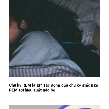
Chu kỳ REM là gì? Tác động của chu kỳ giấc ngủ
REM tới hiệu suất não bộ