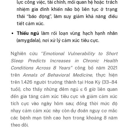
lực công việc, tài chính, mối quan hệ hoặc trách
nhiệm gia đình khiến não bộ liên tục ở trạng
thái “báo động”, làm suy giảm khả năng điều
tiết cảm xúc.
Thiếu ngủ
làm rối loạn vùng hạch hạnh nhân
(amygdala), nơi xử lý cảm xúc tiêu cực.
Nghiên cứu
‘’Emotional Vulnerability to Short
Sleep Predicts Increases in Chronic Health
Conditions Across 8 Years”
công bố năm 2021
trên
Annals of Behavioral Medicine
, thực hiện
trên 1.426 người trưởng thành tại Hoa Kỳ (33–84
tuổi), cho thấy những đêm ngủ ≤ 6 giờ liên quan
đến gia tăng cảm xúc tiêu cực và giảm cảm xúc
tích cực vào ngày hôm sau; đồng thời mức độ
nhạy cảm cảm xúc này còn dự đoán nguy cơ mắc
các bệnh mạn tính cao hơn trong khoảng 8 năm
theo dõi.