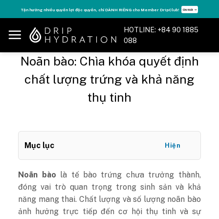
Skip
Club!
Tăng năng lượng - sống đỉnh cao với thẻ Vitamin Drip Membership.
Chi tiết ➝
Xem 
to
content
HOTLINE: +84 90 1885
088
Noãn bào: Chìa khóa quyết định
chất lượng trứng và khả năng
thụ tinh
Mục lục
Hiện
Noãn bào
là tế bào trứng chưa trưởng thành,
đóng vai trò quan trọng trong sinh sản và khả
năng mang thai. Chất lượng và số lượng noãn bào
ảnh hưởng trực tiếp đến cơ hội thụ tinh và sự