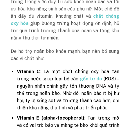
trọng trong việc duy trì sức khỏe noãn bào và tối
ưu hóa khả năng sinh sản của phụ nữ. Một chế độ
ăn đầy đủ vitamin, khoáng chất và
chất chống
oxy hóa
giúp buồng trứng hoạt động ổn định, hỗ
trợ quá trình trưởng thành của noãn và tăng khả
năng thụ thai tự nhiên.
Để hỗ trợ noãn bào khỏe mạnh, bạn nên bổ sung
các vi chất như:
Vitamin C
: Là một chất chống oxy hóa tan
trong nước, giúp loại bỏ các
gốc tự do
(ROS) –
nguyên nhân chính gây tổn thương DNA và ty
thể trong noãn bào. Nhờ đó, noãn bào ít bị hư
hại, tỷ lệ sống sót và trưởng thành cao hơn, cải
thiện khả năng thụ tinh và phát triển phôi.
Vitamin E (alpha-tocopherol)
: Tan trong mỡ
và có vai trò bảo vệ màng tế bào khỏi quá trình