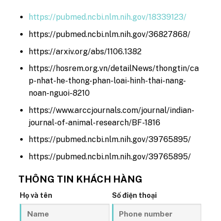
https://pubmed.ncbi.nlm.nih.gov/18339123/
https://pubmed.ncbi.nlm.nih.gov/36827868/
https://arxiv.org/abs/1106.1382
https://hosrem.org.vn/detailNews/thongtin/ca
p-nhat-he-thong-phan-loai-hinh-thai-nang-
noan-nguoi-8210
https://www.arccjournals.com/journal/indian-
journal-of-animal-research/BF-1816
https://pubmed.ncbi.nlm.nih.gov/39765895/
https://pubmed.ncbi.nlm.nih.gov/39765895/
THÔNG TIN KHÁCH HÀNG
Họ và tên
Số điện thoại