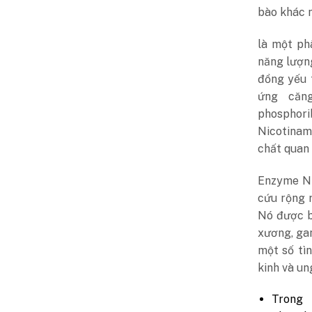
bào khác 
là một ph
năng lượn
đồng yếu 
ứng căng
phosphor
Nicotinam
chất quan 
Enzyme Ni
cứu rộng r
Nó được b
xương, ga
một số tì
kinh và un
Tron