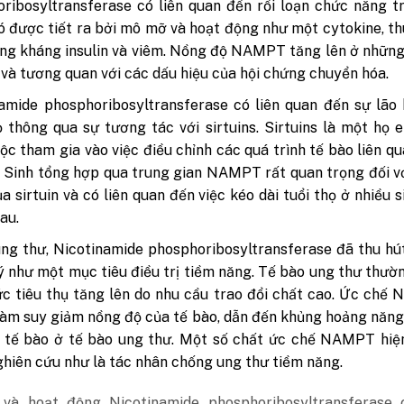
ribosyltransferase có liên quan đến rối loạn chức năng t
ó được tiết ra bởi mô mỡ và hoạt động như một cytokine, t
ạng kháng insulin và viêm. Nồng độ NAMPT tăng lên ở nhữn
 và tương quan với các dấu hiệu của hội chứng chuyển hóa.
amide phosphoribosyltransferase có liên quan đến sự lão
ọ thông qua sự tương tác với sirtuins. Sirtuins là một họ
ộc tham gia vào việc điều chỉnh các quá trình tế bào liên q
. Sinh tổng hợp qua trung gian NAMPT rất quan trọng đối v
a sirtuin và có liên quan đến việc kéo dài tuổi thọ ở nhiều s
au.
ng thư, Nicotinamide phosphoribosyltransferase đã thu h
ý như một mục tiêu điều trị tiềm năng. Tế bào ung thư thườ
c tiêu thụ tăng lên do nhu cầu trao đổi chất cao. Ức ch
làm suy giảm nồng độ của tế bào, dẫn đến khủng hoảng năn
t tế bào ở tế bào ung thư. Một số chất ức chế NAMPT hiệ
hiên cứu như là tác nhân chống ung thư tiềm năng.
 và hoạt động Nicotinamide phosphoribosyltransferase 