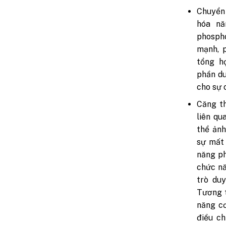
Chuyển 
hóa nă
phospho
mạnh, p
tổng h
phần du
cho sự 
Căng th
liên qu
thể ảnh
sự mất 
năng ph
chức nă
trò duy
Tương t
năng c
điều c