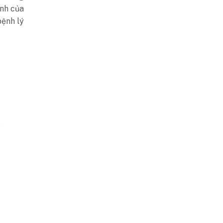
ịnh của
bệnh lý