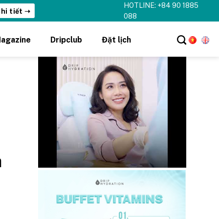
HOTLINE: +84 90 1885
hi tiết ➝
088
agazine
Dripclub
Đặt lịch
h