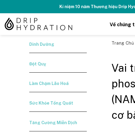
Skip
Kỉ niệm 10 năm Thương hiệu Drip H
to
content
Về chúng t
Trang Ch
Dinh Dưỡng
Đột Quỵ
Vai 
phos
Làm Chậm Lão Hoá
(NAM
Sức Khỏe Tổng Quát
cơ b
Tăng Cường Miễn Dịch