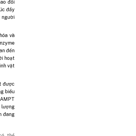
rao đổi
húc đẩy
g người
 hóa và
 enzyme
uan đến
ới hoạt
inh vật
út được
ng biểu
ế NAMPT
g lượng
n đang
có thể