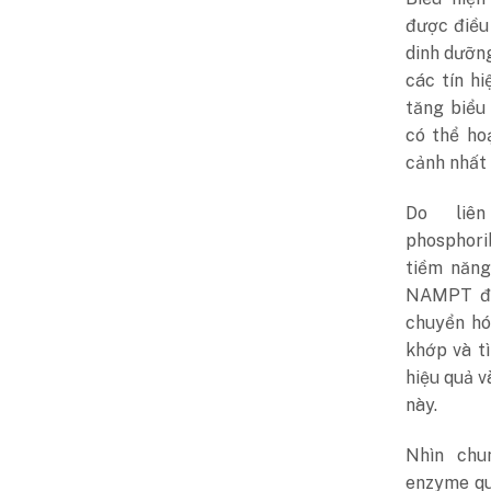
được điều 
dinh dưỡng
các tín h
tăng biểu
có thể ho
cảnh nhất 
Do liê
phosphori
tiềm năng
NAMPT đã 
chuyển hó
khớp và t
hiệu quả 
này.
Nhìn chu
enzyme qu