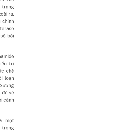
h trạng
ài ra,
u chỉnh
ferase
số bối
amide
ều trị
ức chế
i loạn
 xương
y đủ về
ối cảnh
là một
g trong