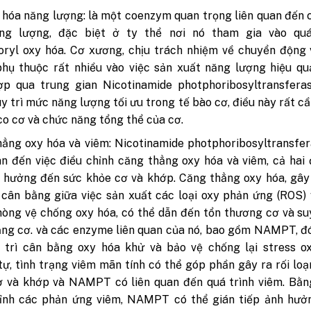
hóa năng lượng: là một coenzym quan trọng liên quan đến
ng lượng, đặc biệt ở ty thể nơi nó tham gia vào quá
ryl oxy hóa. Cơ xương, chịu trách nhiệm về chuyển động 
hụ thuộc rất nhiều vào việc sản xuất năng lượng hiệu qu
ợp qua trung gian Nicotinamide photphoribosyltransfera
y trì mức năng lượng tối ưu trong tế bào cơ, điều này rất cầ
co cơ và chức năng tổng thể của cơ.
ẳng oxy hóa và viêm: Nicotinamide photphoribosyltransfe
an đến việc điều chỉnh căng thẳng oxy hóa và viêm, cả hai
 hưởng đến sức khỏe cơ và khớp. Căng thẳng oxy hóa, gây
cân bằng giữa việc sản xuất các loại oxy phản ứng (ROS)
òng vệ chống oxy hóa, có thể dẫn đến tổn thương cơ và s
ng cơ. và các enzyme liên quan của nó, bao gồm NAMPT, đ
 trì cân bằng oxy hóa khử và bảo vệ chống lại stress ox
ự, tình trạng viêm mãn tính có thể góp phần gây ra rối lo
ơ và khớp và NAMPT có liên quan đến quá trình viêm. Bằn
hỉnh các phản ứng viêm, NAMPT có thể gián tiếp ảnh hưở