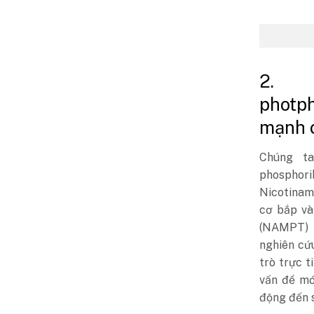
2. 
photp
mạnh 
Chúng ta
phosphorib
Nicotinam
cơ bắp và
(NAMPT) c
nghiên cứu
trò trực t
vấn đề mớ
động đến 