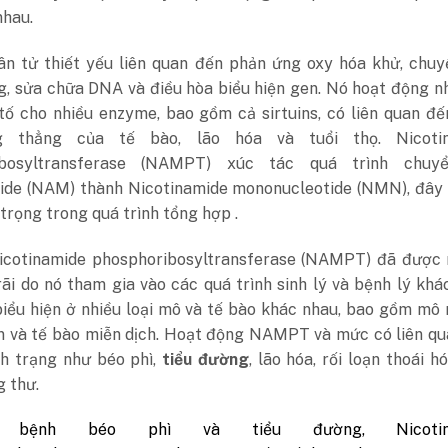
nhau.
ân tử thiết yếu liên quan đến phản ứng oxy hóa khử, chuy
g, sửa chữa DNA và điều hòa biểu hiện gen. Nó hoạt động 
tố cho nhiều enzyme, bao gồm cả sirtuins, có liên quan đ
 thẳng của tế bào, lão hóa và tuổi thọ. Nicoti
ibosyltransferase (NAMPT) xúc tác quá trình chuy
ide (NAM) thành Nicotinamide mononucleotide (NMN), đây l
trọng trong quá trình tổng hợp .
cotinamide phosphoribosyltransferase (NAMPT) đã được 
ãi do nó tham gia vào các quá trình sinh lý và bệnh lý khá
iểu hiện ở nhiều loại mô và tế bào khác nhau, bao gồm mô
n và tế bào miễn dịch. Hoạt động NAMPT và mức có liên qu
nh trạng như béo phì,
tiểu đường
, lão hóa, rối loạn thoái h
g thư.
g bệnh béo phì và tiểu đường, Nicotin