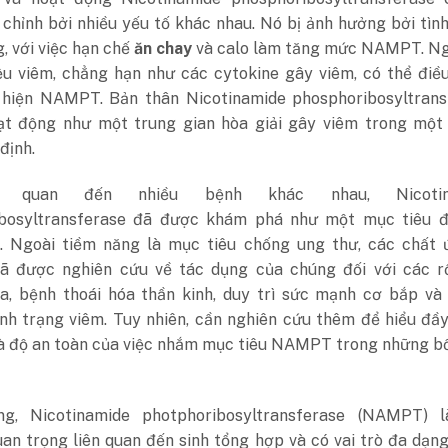
chỉnh bởi nhiều yếu tố khác nhau. Nó bị ảnh hưởng bởi tìn
, với việc hạn chế
ăn chay
và calo làm tăng mức NAMPT. Ngo
iệu viêm, chẳng hạn như các cytokine gây viêm, có thể điề
 hiện NAMPT. Bản thân Nicotinamide phosphoribosyltrans
ạt động như một trung gian hòa giải gây viêm trong một 
định.
n quan đến nhiều bệnh khác nhau, Nicotin
bosyltransferase đã được khám phá như một mục tiêu đi
. Ngoài tiềm năng là mục tiêu chống ung thư, các chất 
được nghiên cứu về tác dụng của chúng đối với các rố
a, bệnh thoái hóa thần kinh, duy trì sức mạnh cơ bắp và
ình trạng viêm. Tuy nhiên, cần nghiên cứu thêm để hiểu đầ
và độ an toàn của việc nhắm mục tiêu NAMPT trong những b
ng, Nicotinamide photphoribosyltransferase (NAMPT) 
an trọng liên quan đến sinh tổng hợp và có vai trò đa dạn