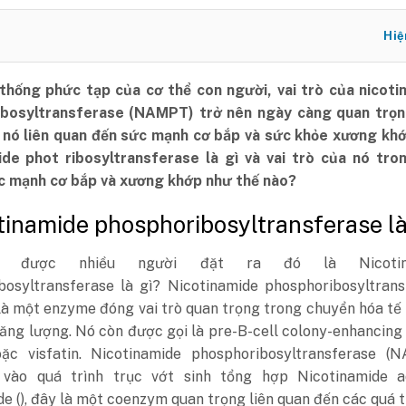
Hiệ
thống phức tạp của cơ thể con người, vai trò của nicoti
bosyltransferase (NAMPT) trở nên ngày càng quan trọn
hi nó liên quan đến sức mạnh cơ bắp và sức khỏe xương kh
ide phot ribosyltransferase là gì và vai trò của nó tron
ức mạnh cơ bắp và xương khớp như thế nào?
otinamide phosphoribosyltransferase là
i được nhiều người đặt ra đó là Nicotin
bosyltransferase là gì? Nicotinamide phosphoribosyltrans
à một enzyme đóng vai trò quan trọng trong chuyển hóa tế
ăng lượng. Nó còn được gọi là pre-B-cell colony-enhancing
ặc visfatin. Nicotinamide phosphoribosyltransferase (
vào quá trình trục vớt sinh tổng hợp Nicotinamide a
de (), đây là một coenzym quan trọng liên quan đến các quá t