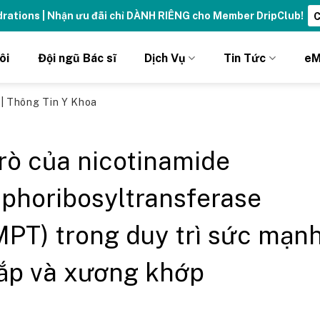
ydrations | Nhận ưu đãi chỉ DÀNH RIÊNG cho Member DripClub!
C
ôi
Đội ngũ Bác sĩ
Dịch Vụ
Tin Tức
eM
ủ
|
Thông Tin Y Khoa
trò của nicotinamide
phoribosyltransferase
PT) trong duy trì sức mạn
ắp và xương khớp