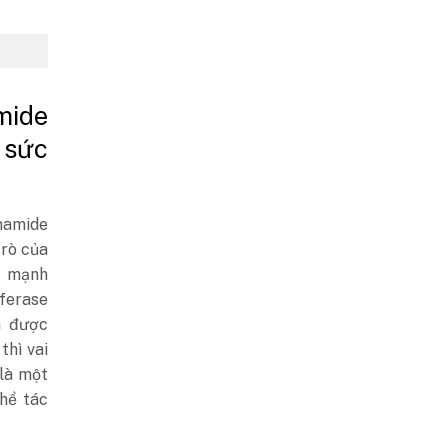
ide
 sức
namide
trò của
c mạnh
ferase
ã được
thì vai
 là một
hể tác