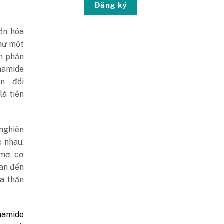
Đăng ký
ển hóa
như một
ến phản
namide
ển đổi
à tiền
nghiên
c nhau.
 mỡ, cơ
an đến
óa thần
amide