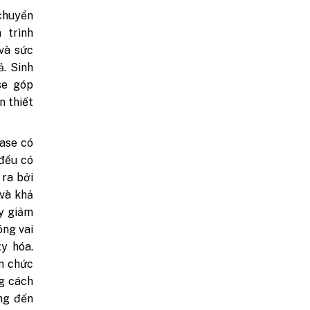
 chuyển
 trình
và sức
ả. Sinh
se góp
n thiết
rase có
 đều có
 ra bởi
 và khả
uy giảm
óng vai
y hóa.
ạn chức
g cách
ng đến