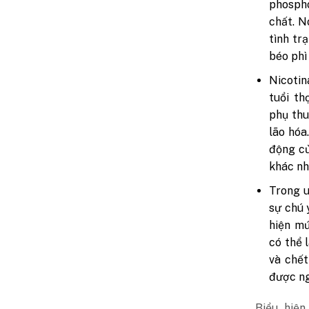
phospho
chất. N
tình tr
béo phì
Nicotin
tuổi th
phụ thu
lão hóa
động củ
khác nh
Trong u
sự chú 
hiện mứ
có thể 
và chế
được ng
Biểu hiện