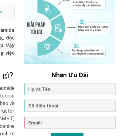
n
namide
g, đặc
ớp. Vậy
g việc
 gì?
Nhận Ưu Đãi
amide
ferase
 bào và
 factor
NAMPT)
denine
rình tế