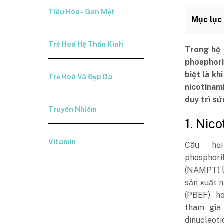
Tiêu Hóa - Gan Mật
Mục lục
Trẻ Hoá Hệ Thần Kinh
Trong hệ 
phosphori
biệt là k
Trẻ Hoá Và Đẹp Da
nicotinam
duy trì s
Truyền Nhiễm
1. Nic
Vitamin
Câu hỏ
phosphori
(NAMPT) l
sản xuất n
(PBEF) ho
tham gia 
dinucleoti