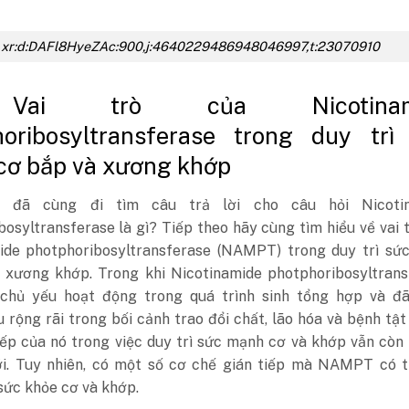
xr:d:DAFl8HyeZAc:900,j:4640229486948046997,t:23070910
Vai trò của Nicotinam
horibosyltransferase trong duy trì
cơ bắp và xương khớp
 đã cùng đi tìm câu trả lời cho câu hỏi Nicoti
osyltransferase là gì? Tiếp theo hãy cùng tìm hiểu về vai 
ide photphoribosyltransferase (NAMPT) trong duy trì sứ
 xương khớp. Trong khi Nicotinamide photphoribosyltrans
hủ yếu hoạt động trong quá trình sinh tổng hợp và đ
 rộng rãi trong bối cảnh trao đổi chất, lão hóa và bệnh tật 
iếp của nó trong việc duy trì sức mạnh cơ và khớp vẫn còn
i. Tuy nhiên, có một số cơ chế gián tiếp mà NAMPT có t
sức khỏe cơ và khớp.