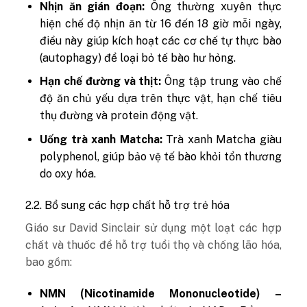
Nhịn ăn gián đoạn:
Ông thường xuyên thực
hiện chế độ nhịn ăn từ 16 đến 18 giờ mỗi ngày,
điều này giúp kích hoạt các cơ chế tự thực bào
(autophagy) để loại bỏ tế bào hư hỏng.
Hạn chế đường và thịt:
Ông tập trung vào chế
độ ăn chủ yếu dựa trên thực vật, hạn chế tiêu
thụ đường và protein động vật.
Uống trà xanh Matcha:
Trà xanh Matcha giàu
polyphenol, giúp bảo vệ tế bào khỏi tổn thương
do oxy hóa.
2.2. Bổ sung các hợp chất hỗ trợ trẻ hóa
Giáo sư David Sinclair sử dụng một loạt các hợp
chất và thuốc để hỗ trợ tuổi thọ và chống lão hóa,
bao gồm:
NMN (Nicotinamide Mononucleotide) –