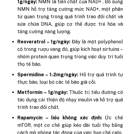
1g/ngày:
NMN là tiền chất của NAD+ . Bổ sung
NMN hỗ trợ tăng cường mức NAD+, một phân
tử quan trọng trong quá trình trao đổi chất và
sửa chữa DNA, giúp cơ thể được trẻ hóa và
tăng cường năng lượng.
Resveratrol – 1g/ngày:
Đây là một polyphenol
có trong rượu vang đỏ, giúp kích hoạt sirtuins –
nhóm protein quan trọng trong việc duy trì tuổi
thọ tế bào.
Spermidine – 1-2mg/ngày:
Hỗ trợ quá trình tự
thực bào, loại bỏ các tế bào già cỗi.
Metformin – 1g/ngày:
Thuốc trị tiểu đường có
tác dụng cải thiện độ nhạy insulin và hỗ trợ quá
trình trao đổi chất.
Rapamycin – liều không xác định:
Ức chế
mTOR, một cơ chế giúp kéo dài tuổi thọ bằng
cách mô phỏng tác động của việc hạn chế calo.