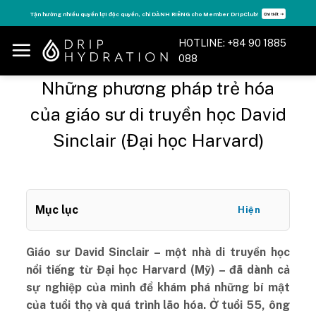
Skip
Tận hưởng nhiều quyền lợi độc quyền, chỉ DÀNH RIÊNG cho Member DripClub!
Chi tiết ➝
to
content
HOTLINE: +84 90 1885
088
Những phương pháp trẻ hóa
của giáo sư di truyền học David
Sinclair (Đại học Harvard)
Mục lục
Hiện
Giáo sư David Sinclair – một nhà di truyền học
nổi tiếng từ Đại học Harvard (Mỹ) – đã dành cả
sự nghiệp của mình để khám phá những bí mật
của tuổi thọ và quá trình lão hóa. Ở tuổi 55, ông