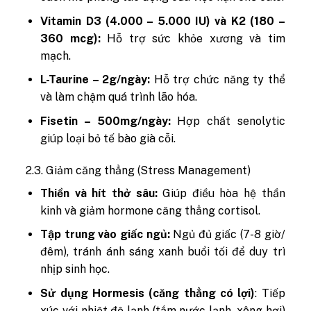
Vitamin D3 (4.000 – 5.000 IU) và K2 (180 –
360 mcg):
Hỗ trợ sức khỏe xương và tim
mạch.
L-Taurine – 2g/ngày:
Hỗ trợ chức năng ty thể
và làm chậm quá trình lão hóa.
Fisetin – 500mg/ngày:
Hợp chất senolytic
giúp loại bỏ tế bào già cỗi.
2.3. Giảm căng thẳng (Stress Management)
Thiền và hít thở sâu:
Giúp điều hòa hệ thần
kinh và giảm hormone căng thẳng cortisol.
Tập trung vào giấc ngủ:
Ngủ đủ giấc (7-8 giờ/
đêm), tránh ánh sáng xanh buổi tối để duy trì
nhịp sinh học.
Sử dụng Hormesis (căng thẳng có lợi)
: Tiếp
xúc với nhiệt độ lạnh (tắm nước lạnh, xông hơi)