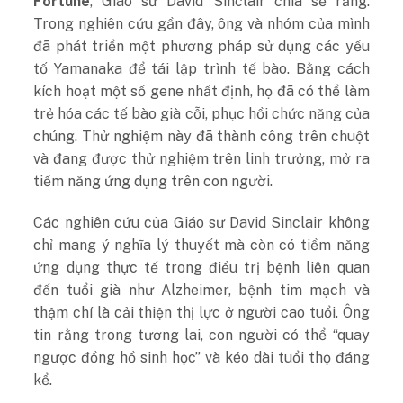
Fortune
, Giáo sư David Sinclair chia sẻ rằng:
Trong nghiên cứu gần đây, ông và nhóm của mình
đã phát triển một phương pháp sử dụng các yếu
tố Yamanaka để tái lập trình tế bào. Bằng cách
kích hoạt một số gene nhất định, họ đã có thể làm
trẻ hóa các tế bào già cỗi, phục hồi chức năng của
chúng. Thử nghiệm này đã thành công trên chuột
và đang được thử nghiệm trên linh trưởng, mở ra
tiềm năng ứng dụng trên con người.
Các nghiên cứu của Giáo sư David Sinclair không
chỉ mang ý nghĩa lý thuyết mà còn có tiềm năng
ứng dụng thực tế trong điều trị bệnh liên quan
đến tuổi già như Alzheimer, bệnh tim mạch và
thậm chí là cải thiện thị lực ở người cao tuổi. Ông
tin rằng trong tương lai, con người có thể “quay
ngược đồng hồ sinh học” và kéo dài tuổi thọ đáng
kể.