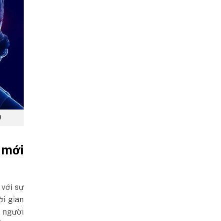
)
 mới
 với sự
ời gian
 người