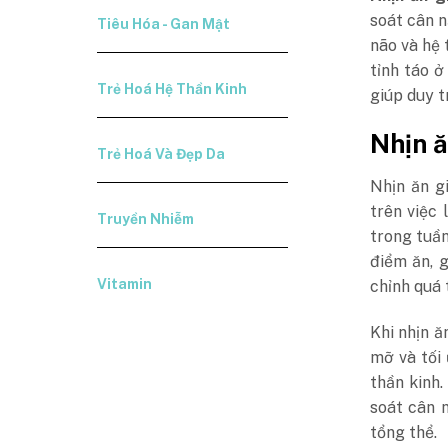
soát cân n
Tiêu Hóa - Gan Mật
não và hệ 
tỉnh táo ở
Trẻ Hoá Hệ Thần Kinh
giúp duy t
Nhịn ă
Trẻ Hoá Và Đẹp Da
Nhịn ăn g
trên việc 
Truyền Nhiễm
trong tuần
điểm ăn, 
Vitamin
chỉnh quá 
Khi nhịn ă
mỡ và tối
thần kinh.
soát cân 
tổng thể.