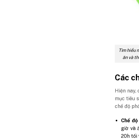
Tìm hiểu n
ăn và th
Các ch
Hiện nay, 
mục tiêu s
chế độ phổ
Chế độ
giờ và 
20h tối