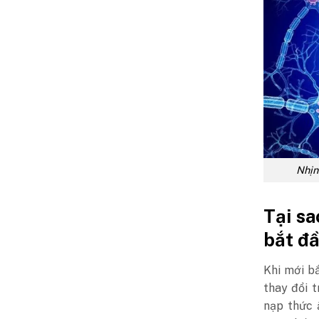
Nhịn
Tại sa
bắt đầ
Khi mới bắ
thay đổi 
nạp thức 