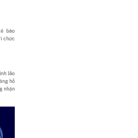
tế bào
rì chức
ình lão
năng hỗ
ng nhận