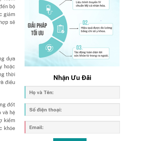
 đến bộ
ặc giảm
 hợp sẽ
ống dựa
ày hoặc
ng thời
Nhận Ưu Đãi
và điều
ang đốt
ộ và hệ
rợ kiểm
c khỏe