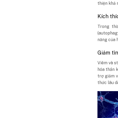
thiện khả 
Kích thí
Trong thờ
(autophagy
năng của h
Giảm tìn
Viêm và st
hóa thần 
trợ giảm v
thức lâu dà