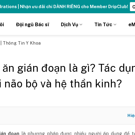
ydrations | Nhận ưu đãi chỉ DÀNH RIÊNG cho Member DripClub!
C
ôi
Đội ngũ Bác sĩ
Dịch Vụ
Tin Tức
eM
ủ
|
Thông Tin Y Khoa
 ăn gián đoạn là gì? Tác dụ
ới não bộ và hệ thần kinh?
Hiệ
gián đoạn
là phương pháp được nhiều người áp dụng để t