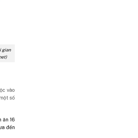
i gian
net)
uộc vào
 một số
n ăn 16
rưa đến