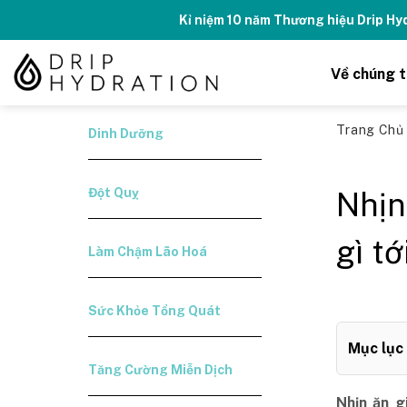
Skip
Kỉ niệm 10 năm Thương hiệu Drip H
to
content
Về chúng t
Trang Ch
Dinh Dưỡng
Đột Quỵ
Nhịn
gì t
Làm Chậm Lão Hoá
Sức Khỏe Tổng Quát
Mục lục
Tăng Cường Miễn Dịch
Nhịn ăn 