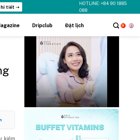
HOTLINE: +84 90 1885
hi tiết ➝
088
agazine
Dripclub
Đặt lịch
ng
n
ự kiểm