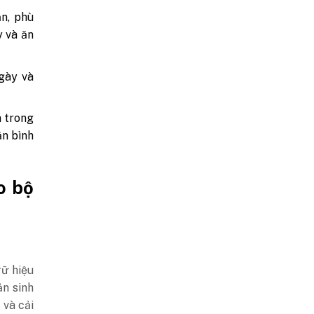
ạn, phù
y và ăn
gày và
n trong
ăn bình
o bộ
rữ hiệu
ản sinh
 và cải