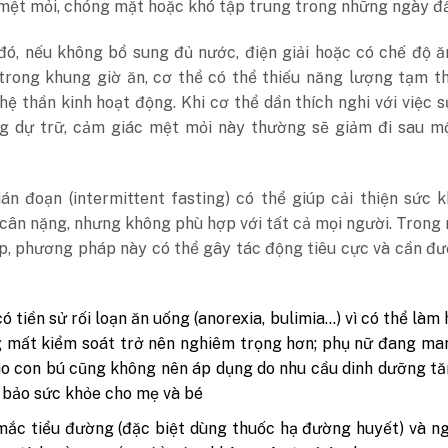
mệt mỏi, chóng mặt hoặc khó tập trung trong những ngày đầ
đó, nếu không bổ sung đủ nước, điện giải hoặc có chế độ 
trong khung giờ ăn, cơ thể có thể thiếu năng lượng tạm t
hệ thần kinh hoạt động. Khi cơ thể dần thích nghi với việc 
g dự trữ, cảm giác mệt mỏi này thường sẽ giảm đi sau mộ
án đoạn (intermittent fasting) có thể giúp cải thiện sức 
cân nặng, nhưng không phù hợp với tất cả mọi người. Trong
p, phương pháp này có thể gây tác động tiêu cực và cần đ
ó tiền sử rối loạn ăn uống (anorexia, bulimia…)
vì có thể làm 
 mất kiểm soát trở nên nghiêm trọng hơn; phụ nữ đang ma
o con bú cũng không nên áp dụng do nhu cầu dinh dưỡng t
bảo sức khỏe cho mẹ và bé
mắc tiểu đường
(đặc biệt dùng thuốc hạ đường huyết) và n