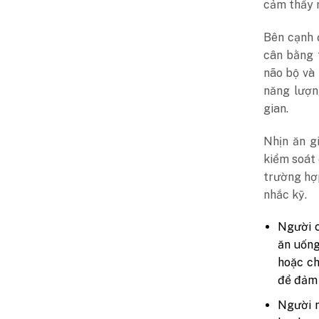
cảm thấy 
Bên cạnh 
cân bằng 
não bộ và 
năng lượn
gian.
Nhịn ăn gi
kiểm soát 
trường hợ
nhắc kỹ.
Người c
ăn uống
hoặc ch
để đảm 
Người 