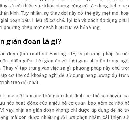
ặng và cải thiện sức khỏe nhưng cũng có tác dụng tích cực
thần kinh. Tuy nhiên, sự thay đổi này có thể gây mệt mỏi ho
 giai đoạn đầu. Hiểu rõ cơ chế, lợi ích và cách áp dụng phù
rì phương pháp một cách hiệu quả và bền vững.
n gián đoạn là gì?
ián đoạn (Intermittent Fasting – IF) là phương pháp ăn u
luân phiên giữa thời gian ăn và thời gian nhịn ăn trong ng
. Thay vì tập trung vào việc ăn gì, phương pháp này chú trọ
giúp cơ thể có khoảng nghỉ để sử dụng năng lượng dự trữ 
trình trao đổi chất.
n trong một khoảng thời gian nhất định, cơ thể sẽ chuyển s
 ưu hóa hoạt động của nhiều hệ cơ quan, bao gồm cả não b
 Vì vậy, nhịn ăn gián đoạn không chỉ được áp dụng để hỗ t
nặng mà còn được nhiều người lựa chọn nhằm cải thiện sứ