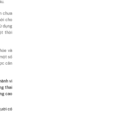
u.
ăn chưa
hời cho
sử dụng
t thời
khỏe và
 một số
ược cân
hành vi
ng thai
ăng cao
gười có