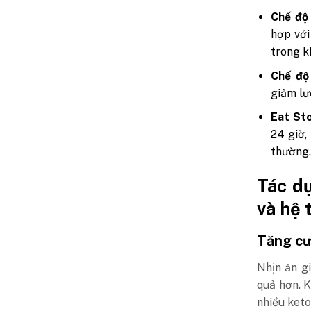
Chế độ
hợp với
trong kh
Chế độ
giảm lư
Eat Sto
24 giờ,
thường
Tác dụ
và hệ 
Tăng cư
Nhịn ăn g
quả hơn. K
nhiều keto