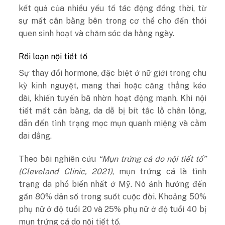
kết quả của nhiều yếu tố tác động đồng thời, từ
sự mất cân bằng bên trong cơ thể cho đến thói
quen sinh hoạt và chăm sóc da hằng ngày.
Rối loạn nội tiết tố
Sự thay đổi hormone, đặc biệt ở nữ giới trong chu
kỳ kinh nguyệt, mang thai hoặc căng thẳng kéo
dài, khiến tuyến bã nhờn hoạt động mạnh. Khi nội
tiết mất cân bằng, da dễ bị bít tắc lỗ chân lông,
dẫn đến tình trạng mọc mụn quanh miệng và cằm
dai dẳng.
Theo bài nghiên cứu
“Mụn trứng cá do nội tiết tố”
(Cleveland Clinic, 2021)
, mụn trứng cá là tình
trạng da phổ biến nhất ở Mỹ. Nó ảnh hưởng đến
gần 80% dân số trong suốt cuộc đời. Khoảng 50%
phụ nữ ở độ tuổi 20 và 25% phụ nữ ở độ tuổi 40 bị
mụn trứng cá do nội tiết tố.