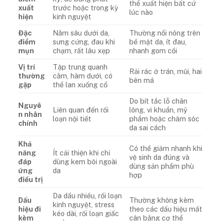
thể xuất hiện bất cứ
xuất
trước hoặc trong kỳ
lúc nào
hiện
kinh nguyệt
Đặc
Nằm sâu dưới da,
Thường nổi nông trên
điểm
sưng cứng, đau khi
bề mặt da, ít đau,
mụn
chạm, rất lâu xẹp
nhanh gom cồi
Vị trí
Tập trung quanh
Rải rác ở trán, mũi, hai
thường
cằm, hàm dưới, có
bên má
gặp
thể lan xuống cổ
Do bít tắc lỗ chân
Nguyê
Liên quan đến rối
lông, vi khuẩn, mỹ
n nhân
loạn nội tiết
phẩm hoặc chăm sóc
chính
da sai cách
Khả
Có thể giảm nhanh khi
năng
Ít cải thiện khi chỉ
vệ sinh da đúng và
đáp
dùng kem bôi ngoài
dùng sản phẩm phù
ứng
da
hợp
điều trị
Da dầu nhiều, rối loạn
Dấu
Thường không kèm
kinh nguyệt, stress
hiệu đi
theo các dấu hiệu mất
kéo dài, rối loạn giấc
kèm
cân bằng cơ thể