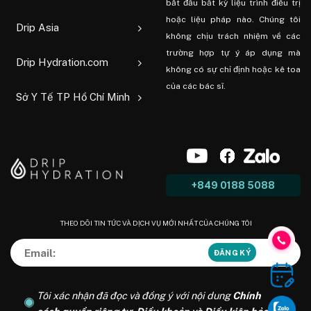
bắt đầu bất kỳ liệu trình điều trị
hoặc liệu pháp nào. Chúng tôi
Drip Asia
không chịu trách nhiệm về các
trường hợp tự ý áp dụng mà
Drip Hydration.com
không có sự chỉ định hoặc kê toa
của các bác sĩ.
Sở Y Tế TP Hồ Chí Minh
+849 0188 5088
THEO DÕI TIN TỨC VÀ DỊCH VỤ MỚI NHẤT CỦA CHÚNG TÔI
Tôi xác nhận đã đọc và đồng ý với nội dung
Chính