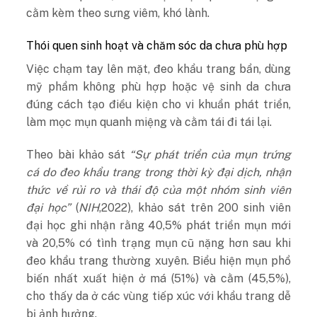
cằm kèm theo sưng viêm, khó lành.
Thói quen sinh hoạt và chăm sóc da chưa phù hợp
Việc chạm tay lên mặt, đeo khẩu trang bẩn, dùng
mỹ phẩm không phù hợp hoặc vệ sinh da chưa
đúng cách tạo điều kiện cho vi khuẩn phát triển,
làm mọc mụn quanh miệng và cằm tái đi tái lại.
Theo bài khảo sát
“Sự phát triển của mụn trứng
cá do đeo khẩu trang trong thời kỳ đại dịch, nhận
thức về rủi ro và thái độ của một nhóm sinh viên
đại học”
(
NIH
,2022), khảo sát trên 200 sinh viên
đại học ghi nhận rằng 40,5% phát triển mụn mới
và 20,5% có tình trạng mụn cũ nặng hơn sau khi
đeo khẩu trang thường xuyên. Biểu hiện mụn phổ
biến nhất xuất hiện ở má (51%) và cằm (45,5%),
cho thấy da ở các vùng tiếp xúc với khẩu trang dễ
bị ảnh hưởng.