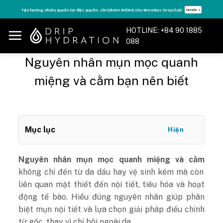
Skip
Tận hưởng nhiều quyền lợi độc quyền, chỉ DÀNH RIÊNG cho Member DripClub!
Chi tiết ➝
to
content
HOTLINE: +84 90 1885
088
Nguyên nhân mụn mọc quanh
miệng và cằm bạn nên biết
Mục lục
Hiện
Nguyên nhân mụn mọc quanh miệng và cằm
không chỉ đến từ da dầu hay vệ sinh kém mà còn
liên quan mật thiết đến nội tiết, tiêu hóa và hoạt
động tế bào. Hiểu đúng nguyên nhân giúp phân
biệt mụn nội tiết và lựa chọn giải pháp điều chỉnh
từ gốc, thay vì chỉ bôi ngoài da.