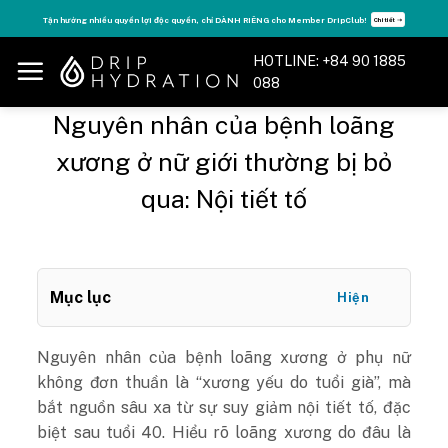
Skip
Tận hưởng nhiều quyền lợi độc quyền, chỉ DÀNH RIÊNG cho Member DripClub!
Chi tiết ➝
to
content
HOTLINE: +84 90 1885
088
Nguyên nhân của bệnh loãng
xương ở nữ giới thường bị bỏ
qua: Nội tiết tố
Mục lục
Hiện
Nguyên nhân của bệnh loãng xương ở phụ nữ
không đơn thuần là “xương yếu do tuổi già”, mà
bắt nguồn sâu xa từ sự suy giảm nội tiết tố, đặc
biệt sau tuổi 40. Hiểu rõ loãng xương do đâu là