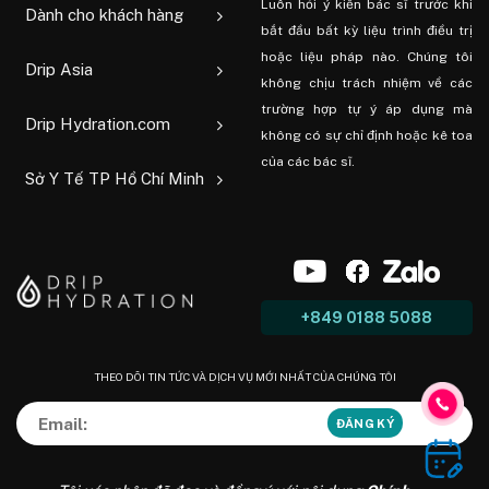
Luôn hỏi ý kiến ​​bác sĩ trước khi
Dành cho khách hàng
bắt đầu bất kỳ liệu trình điều trị
hoặc liệu pháp nào. Chúng tôi
Drip Asia
không chịu trách nhiệm về các
trường hợp tự ý áp dụng mà
Drip Hydration.com
không có sự chỉ định hoặc kê toa
của các bác sĩ.
Sở Y Tế TP Hồ Chí Minh
+849 0188 5088
THEO DÕI TIN TỨC VÀ DỊCH VỤ MỚI NHẤT CỦA CHÚNG TÔI