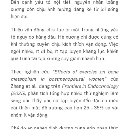
Bên cạnh yếu tố nội tiết, nguyên nhân loãng
xương còn chịu ảnh hưởng đáng kể từ lối sống
hiện đại.
Thiếu vận động chịu lực là một trong những yếu
tố nguy cơ hàng đầu. Hệ xương chỉ được củng cố
khi thường xuyên chịu kích thích vận động. Việc
ngồi nhiều, ít đi bộ, ít tập luyện kháng lực khiến
quá trình tái tạo xương suy giảm nhanh hơn.
Theo nghiên cứu
“Effects of exercise on bone
metabolism in postmenopausal women”
của
Zhang et al., đăng trên
Frontiers in Endocrinology
(2025)
, phân tích tổng hợp nhiều thử nghiệm lâm
sàng cho thấy phụ nữ tập luyện đều đặn có mức
cải thiện mật độ xương cao hơn 25 – 35% so với
nhóm ít vận động.
Chế độ ăn nghèo dinh dưỡng cũng góp phần thúc