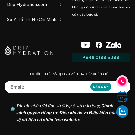
trường hợp tự ý áp dụng mà
Drip Hydration.com
không có sự chỉ định hoặc kê toa
của các bác sĩ.
Sở Y Tế TP Hồ Chí Minh
+849 0188 5088
THEO DÕI TIN TỨC VÀ DỊCH VỤ MỚI NHẤT CỦA CHÚNG TÔI
Tôi xác nhận đã đọc và đồng ý với nội dung
Chính
sách quyền riêng tư
,
Điều khoản và Điều kiện bảo
vệ dữ liệu cá nhân trên website
.