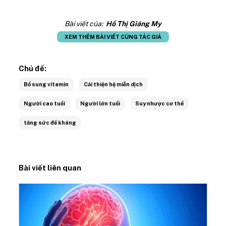
Bài viết của:
Hồ Thị Giáng My
XEM THÊM BÀI VIẾT CÙNG TÁC GIẢ
Chủ đề:
Bổ sung vitamin
Cải thiện hệ miễn dịch
Người cao tuổi
Người lớn tuổi
Suy nhược cơ thể
tăng sức đề kháng
Bài viết liên quan