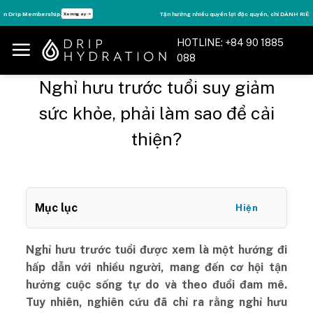
Skip
Tận hưởng nhiều quyền lợi độc quyền, chỉ DÀNH RIÊNG cho Member DripClub!
Chi tiết ➝
to
content
HOTLINE: +84 90 1885
088
Nghỉ hưu trước tuổi suy giảm
sức khỏe, phải làm sao để cải
thiện?
Mục lục
Hiện
Nghỉ hưu trước tuổi được xem là một hướng đi
hấp dẫn với nhiều người, mang đến cơ hội tận
hưởng cuộc sống tự do và theo đuổi đam mê.
Tuy nhiên, nghiên cứu đã chỉ ra rằng nghỉ hưu