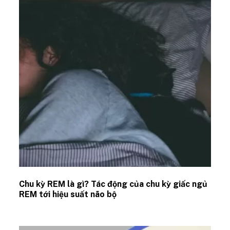
Chu kỳ REM là gì? Tác động của chu kỳ giấc ngủ
REM tới hiệu suất não bộ