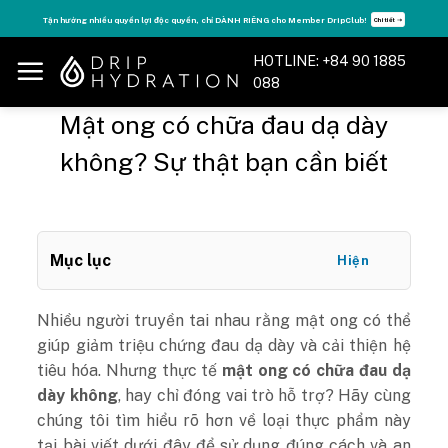
Skip
o Member DripClub!
Tăng năng lượng - sống đỉnh cao với thẻ Vitamin Drip Me
Chi tiết ➝
to
content
HOTLINE: +84 90 1885
088
Mật ong có chữa đau dạ dày
không? Sự thật bạn cần biết
Mục lục
Hiện
Nhiều người truyền tai nhau rằng mật ong có thể
giúp giảm triệu chứng đau dạ dày và cải thiện hệ
tiêu hóa. Nhưng thực tế
mật ong có chữa đau dạ
dày không
, hay chỉ đóng vai trò hỗ trợ? Hãy cùng
chúng tôi tìm hiểu rõ hơn về loại thực phẩm này
tại bài viết dưới đây để sử dụng đúng cách và an