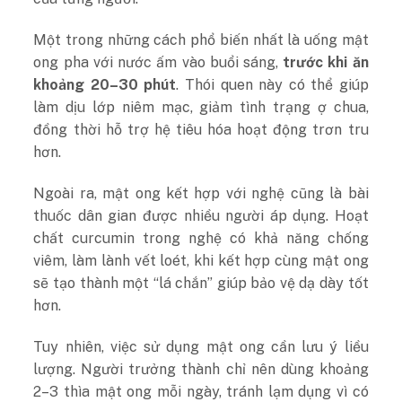
Một trong những cách phổ biến nhất là uống mật
ong pha với nước ấm vào buổi sáng,
trước khi ăn
khoảng 20–30 phút
. Thói quen này có thể giúp
làm dịu lớp niêm mạc, giảm tình trạng ợ chua,
đồng thời hỗ trợ hệ tiêu hóa hoạt động trơn tru
hơn.
Ngoài ra, mật ong kết hợp với nghệ cũng là bài
thuốc dân gian được nhiều người áp dụng. Hoạt
chất curcumin trong nghệ có khả năng chống
viêm, làm lành vết loét, khi kết hợp cùng mật ong
sẽ tạo thành một “lá chắn” giúp bảo vệ dạ dày tốt
hơn.
Tuy nhiên, việc sử dụng mật ong cần lưu ý liều
lượng. Người trưởng thành chỉ nên dùng khoảng
2–3 thìa mật ong mỗi ngày, tránh lạm dụng vì có