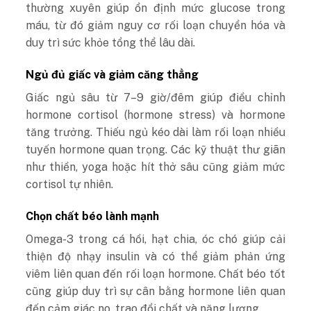
thường xuyên giúp ổn định mức glucose trong
máu, từ đó giảm nguy cơ rối loạn chuyển hóa và
duy trì sức khỏe tổng thể lâu dài.
Ngủ đủ giấc và giảm căng thẳng
Giấc ngủ sâu từ 7–9 giờ/đêm giúp điều chỉnh
hormone cortisol (hormone stress) và hormone
tăng trưởng. Thiếu ngủ kéo dài làm rối loạn nhiều
tuyến hormone quan trọng. Các kỹ thuật thư giãn
như thiền, yoga hoặc hít thở sâu cũng giảm mức
cortisol tự nhiên.
Chọn chất béo lành mạnh
Omega-3 trong cá hồi, hạt chia, óc chó giúp cải
thiện độ nhạy insulin và có thể giảm phản ứng
viêm liên quan đến rối loạn hormone. Chất béo tốt
cũng giúp duy trì sự cân bằng hormone liên quan
đến cảm giác no, trao đổi chất và năng lượng.