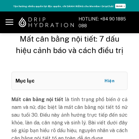
Skip
Tận hưởng nhiều quyền lợi độc quyền, chỉ DÀNH RIÊNG cho Member DripClub!
Chi tiết ➝
to
content
HOTLINE: +84 90 1885
088
Mất cân bằng nội tiết: 7 dấu
hiệu cảnh báo và cách điều trị
Mục lục
Hiện
Mất cân bằng nội tiết
là tình trạng phổ biến ở cả
nam và nữ, đặc biệt là mất cân bằng nội tiết tố nữ
sau tuổi 30. Điều này ảnh hưởng trực tiếp đến sức
khỏe, làn da, cân nặng và sinh lý. Bài viết dưới đây
sẽ giúp bạn hiểu rõ dấu hiệu, nguyên nhân và cách
cân bằng nội tiết tố an toàn, dễ áp dụng.