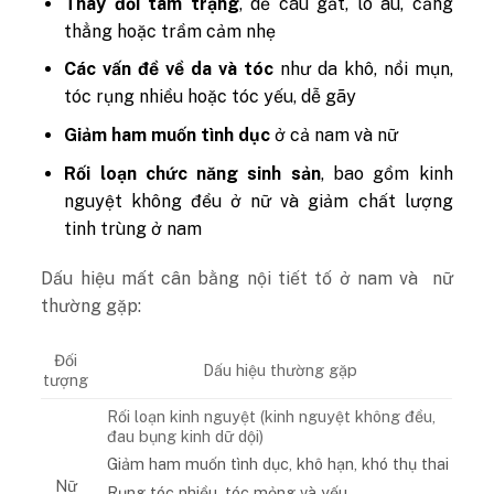
Thay đổi tâm trạng
, dễ cáu gắt, lo âu, căng
thẳng hoặc trầm cảm nhẹ
Các vấn đề về da và tóc
như da khô, nổi mụn,
tóc rụng nhiều hoặc tóc yếu, dễ gãy
Giảm ham muốn tình dục
ở cả nam và nữ
Rối loạn chức năng sinh sản
, bao gồm kinh
nguyệt không đều ở nữ và giảm chất lượng
tinh trùng ở nam
Dấu hiệu mất cân bằng nội tiết tố ở nam và nữ
thường gặp:
Đối
Dấu hiệu thường gặp
tượng
Rối loạn kinh nguyệt (kinh nguyệt không đều,
đau bụng kinh dữ dội)
Giảm ham muốn tình dục, khô hạn, khó thụ thai
Nữ
Rụng tóc nhiều, tóc mỏng và yếu