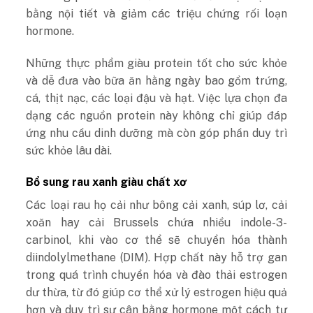
bằng nội tiết và giảm các triệu chứng rối loạn
hormone.
Những thực phẩm giàu protein tốt cho sức khỏe
và dễ đưa vào bữa ăn hằng ngày bao gồm trứng,
cá, thịt nạc, các loại đậu và hạt. Việc lựa chọn đa
dạng các nguồn protein này không chỉ giúp đáp
ứng nhu cầu dinh dưỡng mà còn góp phần duy trì
sức khỏe lâu dài.
Bổ sung rau xanh giàu chất xơ
Các loại rau họ cải như bông cải xanh, súp lơ, cải
xoăn hay cải Brussels chứa nhiều indole-3-
carbinol, khi vào cơ thể sẽ chuyển hóa thành
diindolylmethane (DIM). Hợp chất này hỗ trợ gan
trong quá trình chuyển hóa và đào thải estrogen
dư thừa, từ đó giúp cơ thể xử lý estrogen hiệu quả
hơn và duy trì sự cân bằng hormone một cách tự