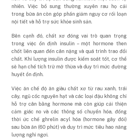
nhiên. Việc bổ sung thường xuyên rau họ cải
trong bữa ăn còn góp phần giảm nguy cơ rối loạn
nội tiết và hỗ trợ sức khỏe sinh sản.
Bên cạnh đó, chất xơ đóng vai trò quan trọng
trong việc ổn định insulin – một hormone then
chốt liên quan đến cân nặng và quá trình trao đổi
chất. Khi lượng insulin được kiểm soát tốt, cơ thể
sẽ hạn chế tích trữ mỡ thừa và duy trì mức đường
huyết ổn định.
Việc ăn chế độ ăn giàu chất xơ từ rau xanh, trái
cây, ngũ cốc nguyên hạt và các loại đậu không chỉ
hỗ trợ cân bằng hormone mà còn giúp cải thiện
cảm giác no và các thông số chuyển hóa, đồng
thời ức chế ghrelin acyl hóa (hormone gây đói)
sau bữa ăn (60 phút) và duy trì mức tiêu hao năng
lượng nghỉ ngơi.