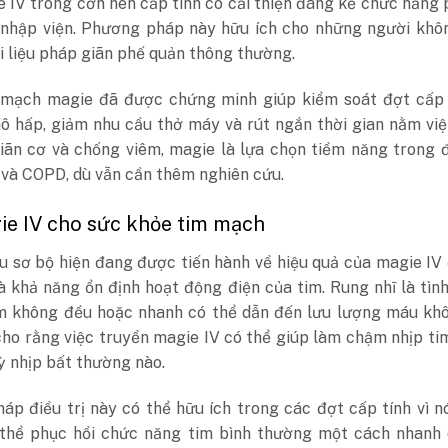
 IV trong cơn hen cấp tính có cải thiện đáng kể chức năng 
ệ nhập viện. Phương pháp này hữu ích cho những người khô
i liệu pháp giãn phế quản thông thường.
 mạch magie đã được chứng minh giúp kiểm soát đợt cấp
hô hấp, giảm nhu cầu thở máy và rút ngắn thời gian nằm vi
iãn cơ và chống viêm, magie là lựa chọn tiềm năng trong đ
 và COPD, dù vẫn cần thêm nghiên cứu.
ie IV cho sức khỏe tim mạch
 sơ bộ hiện đang được tiến hành về hiệu quả của magie IV 
à khả năng ổn định hoạt động điện của tim. Rung nhĩ là tìn
im không đều hoặc nhanh có thể dẫn đến lưu lượng máu khô
ho rằng việc truyền magie IV có thể giúp làm chậm nhịp ti
ỳ nhịp bất thường nào.
áp điều trị này có thể hữu ích trong các đợt cấp tính vì 
 thể phục hồi chức năng tim bình thường một cách nhanh 