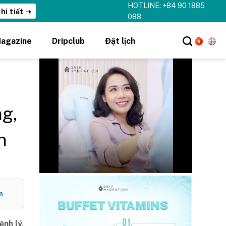
HOTLINE: +84 90 1885
hi tiết ➝
088
agazine
Dripclub
Đặt lịch
g,
n
n
ệnh lý,