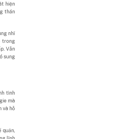
át hiện
ng thần
ung nhĩ
ò trong
ấp. Vẫn
bổ sung
h tình
gie mà
m và hỗ
 quản,
ng lĩnh