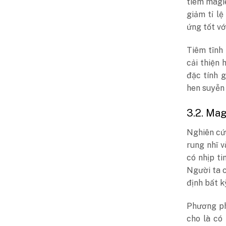
tiêm magie
giảm tỉ l
ứng tốt vớ
Tiêm tĩnh
cải thiện 
đặc tính g
hen suyễn
3.2. Mag
Nghiên cứu
rung nhĩ v
có nhịp t
Người ta c
định bất k
Phương ph
cho là có