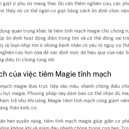
n giật ở phụ nữ mang thai. Dù cần thêm nghiên cứu, các ph
ho thấy nó có thể ngăn co giật bằng cách ổn định chức nă
dụng quan trọng khác là tiêm tĩnh mạch magie cho chứng r
úp ổn định hoạt động điện trong tim và có thể đóng vai tr
tỷ lệ loạn nhịp tim ở những bệnh nhân có yếu tố nguy cơ th
 nghiên cứu hơn nữa để xác định mức độ hiệu quả của việc 
g điều trị chứng rung nhĩ.
 ích của việc tiêm Magie tĩnh mạch
 mạch magie đưa trực tiếp vào máu, nhanh chóng điều chỉn
ếu hụt magie. Phương pháp này đảm bảo cơ thể nhận đủ ma
chậm trễ như khi uống. Magie tiêm tĩnh mạch cũng giảm viê
ăng thần kinh, cơ.
ân hen suyễn nặng, tiêm tĩnh mạch magie giúp giãn cơ phế
luồng không khí và giảm đau nhanh chóng trong cơn hen. Tro