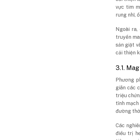
vực tim m
rung nhĩ, 
Ngoài ra,
truyền mag
sản giật v
cải thiện 
3.1. Ma
Phương ph
giãn các 
triệu chứ
tĩnh mạch
đường thở,
Các nghiê
điều trị 