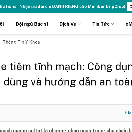
ydrations | Nhận ưu đãi chỉ DÀNH RIÊNG cho Member DripClub!
C
ôi
Đội ngũ Bác sĩ
Dịch Vụ
Tin Tức
eM
ủ
|
Thông Tin Y Khoa
e tiêm tĩnh mạch: Công dụn
 dùng và hướng dẫn an toà
Hiệ
 mạch magie sulfat là phương pháp quan trọng cho nhiều b