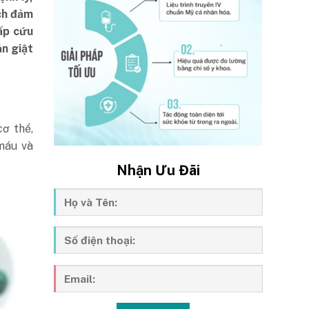
ch đảm
cấp cứu
ản giật
ơ thể,
máu và
Nhận Ưu Đãi