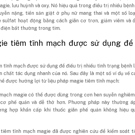
gie, lưu huỳnh và oxy. Nó hiệu quả trong điều trị nhiều bệnh
uyễn nặng, tiền sản giật ở phụ nữ mang thai và một số lo
e sulfat hoạt động bằng cách giãn cơ trơn, giảm viêm và 
điện bất thường trong tim.
gie tiêm tĩnh mạch được sử dụng để
 tĩnh mạch được sử dụng để điều trị nhiều tình trạng bệnh 
n chất tác dụng nhanh của nó. Sau đây là một số ví dụ về c
hể được hưởng lợi từ liệu pháp magie tiêm tĩnh mạch:
 mạch magie có thể được dùng trong cơn hen suyễn nghiêm 
 cơ phế quản và dễ thở hơn. Phương pháp này thường á
ờng hợp khẩn cấp khi thuốc giãn phế quản không hiệu q
 tiêm tĩnh mạch magie đã được nghiên cứu để kiểm soát ti