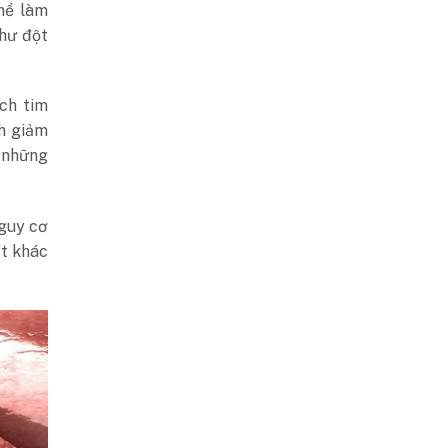
hể làm
như đột
ích tim
h giảm
 những
nguy cơ
ất khác