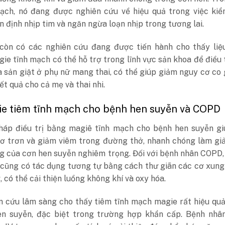
ạch, nó đang được nghiên cứu về hiệu quả trong việc kiể
ổn định nhịp tim và ngăn ngừa loạn nhịp trong tương lai.
 còn có các nghiên cứu đang được tiến hành cho thấy liệ
ie tĩnh mạch có thể hỗ trợ trong lĩnh vực sản khoa để điều t
à sản giật ở phụ nữ mang thai, có thể giúp giảm nguy cơ co 
kết quả cho cả mẹ và thai nhi.
gie tiêm tĩnh mạch cho bệnh hen suyễn và COPD
áp điều trị bằng magiê tĩnh mạch cho bệnh hen suyễn gi
cơ trơn và giảm viêm trong đường thở, nhanh chóng làm gi
ng của cơn hen suyễn nghiêm trọng. Đối với bệnh nhân COPD
 cũng có tác dụng tương tự bằng cách thư giãn các cơ xun
 có thể cải thiện luồng không khí và oxy hóa.
n cứu lâm sàng cho thấy tiêm tĩnh mạch magie rất hiệu qu
hen suyễn, đặc biệt trong trường hợp khẩn cấp. Bệnh nhâ