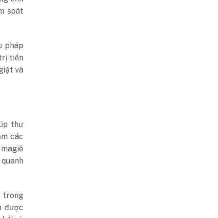
m soát
u pháp
rị tiền
giật và
úp thư
ảm các
, magiê
g quanh
ả trong
n được