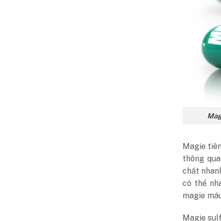
Magi
Magie tiê
thông qua
chất nhan
có thể nh
magie máu,
Magie sulf