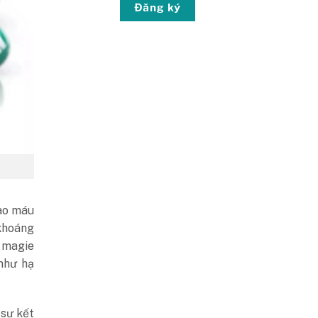
Đăng ký
vào máu
khoáng
, magie
như hạ
 sự kết