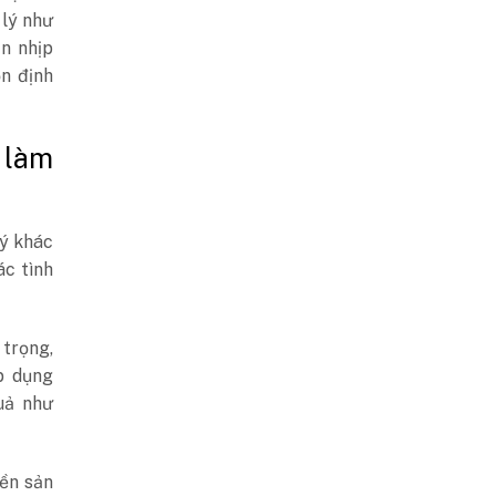
 lý như
ạn nhịp
ổn định
 làm
lý khác
ác tình
trọng,
p dụng
uả như
ền sản