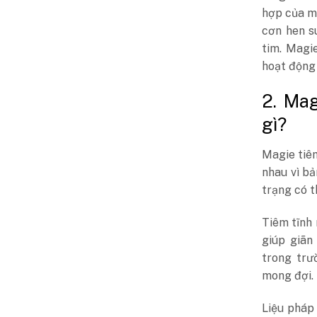
hợp của ma
cơn hen s
tim. Magi
hoạt động 
2. Ma
gì?
Magie tiêm
nhau vì bả
trạng có t
Tiêm tĩnh
giúp giãn
trong trư
mong đợi.
Liệu pháp