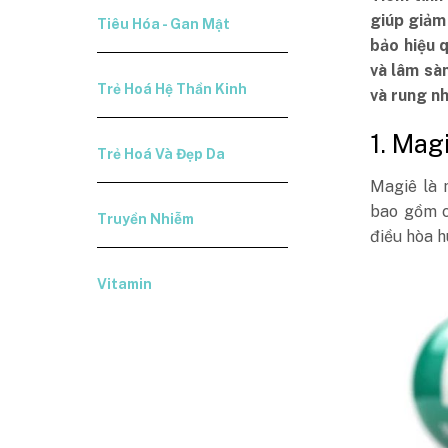
giúp giảm
Tiêu Hóa - Gan Mật
bảo hiệu 
và lâm sàn
Trẻ Hoá Hệ Thần Kinh
và rung nh
1. Mag
Trẻ Hoá Và Đẹp Da
Magiê là 
bao gồm c
Truyền Nhiễm
điều hòa h
Vitamin