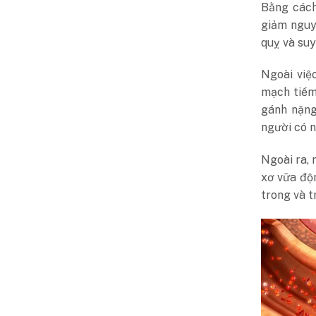
Bằng cách
giảm nguy
quỵ và suy
Ngoài việc
mạch tiềm
gánh nặng
người có 
Ngoài ra, 
xơ vữa độn
trong và 