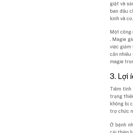
giật và sả
ban đầu c
kinh và cơ.
Một công 
. Magie gi
việc giảm 
cần nhiều
magie tron
3. Lợi
Tiêm tĩnh
trạng thi
không bị 
trợ chức n
Ở bệnh nh
cải thiện 