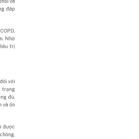
phổi và
ng đáp
 COPD,
ện. Nhờ
iều trị
đối với
h trạng
ng đủ.
m và ổn
nó được
chóng.