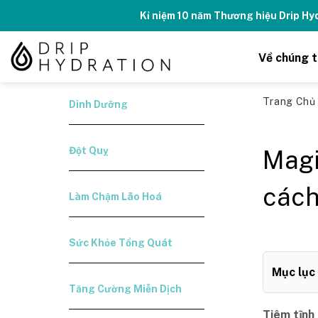
Skip
Kỉ niệm 10 năm Thương hiệu Drip H
to
content
Về chúng t
Trang Ch
Dinh Dưỡng
Đột Quỵ
Magi
cách
Làm Chậm Lão Hoá
Sức Khỏe Tổng Quát
Mục lục
Tăng Cường Miễn Dịch
Tiêm tĩnh