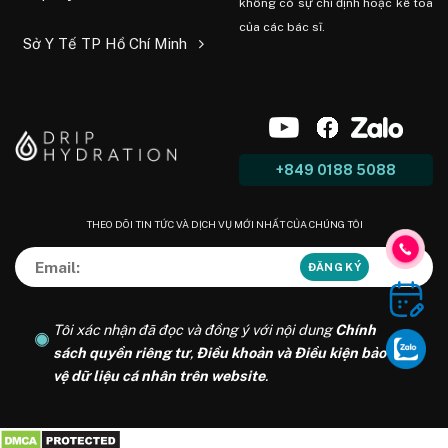
không có sự chỉ định hoặc kê toa
của các bác sĩ.
Sở Y Tế TP Hồ Chí Minh
+849 0188 5088
THEO DÕI TIN TỨC VÀ DỊCH VỤ MỚI NHẤT CỦA CHÚNG TÔI
Tôi xác nhận đã đọc và đồng ý với nội dung
Chính
sách quyền riêng tư
,
Điều khoản và Điều kiện bảo
vệ dữ liệu cá nhân trên website
.