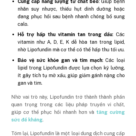
Cung cấp năng lượng từ chất béo
: Giúp bệnh
nhân suy nhược, thiếu hụt dinh dưỡng hoặc
đang phục hồi sau bệnh nhanh chóng bổ sung
calo.
Hỗ trợ hấp thu vitamin tan trong dầu
: Các
vitamin như A, D, E, K dễ hòa tan trong lipid,
nhờ Lipofundin mà cơ thể có thể hấp thu tối ưu.
Bảo vệ sức khỏe gan và tim mạch
: Các loại
lipid trong Lipofundin được lựa chọn kỹ lưỡng,
ít gây tích tụ mỡ xấu, giúp giảm gánh nặng cho
gan và tim.
Nhờ vai trò này, Lipofundin trở thành thành phần
quan trọng trong các liệu pháp truyền vi chất,
giúp cơ thể phục hồi nhanh hơn và
tăng cường
sức đề kháng
.
Tóm lại, Lipofundin là một loại dung dịch cung cấp