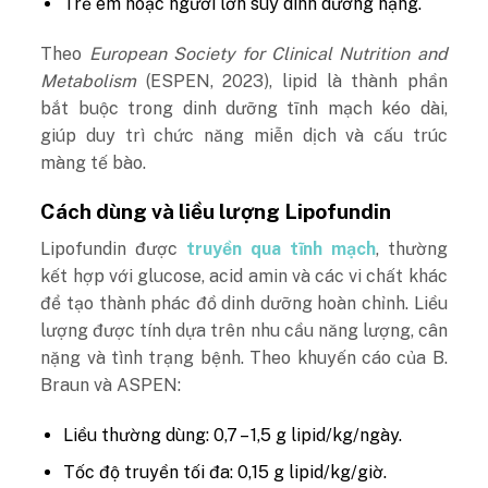
Trẻ em hoặc người lớn suy dinh dưỡng nặng.
Theo
European Society for Clinical Nutrition and
Metabolism
(ESPEN, 2023), lipid là thành phần
bắt buộc trong dinh dưỡng tĩnh mạch kéo dài,
giúp duy trì chức năng miễn dịch và cấu trúc
màng tế bào.
Cách dùng và liều lượng Lipofundin
Lipofundin được
truyền qua tĩnh mạch
, thường
kết hợp với glucose, acid amin và các vi chất khác
để tạo thành phác đồ dinh dưỡng hoàn chỉnh.
Liều
lượng được tính dựa trên nhu cầu năng lượng, cân
nặng và tình trạng bệnh. Theo khuyến cáo của B.
Braun và ASPEN:
Liều thường dùng: 0,7 – 1,5 g lipid/kg/ngày.
Tốc độ truyền tối đa: 0,15 g lipid/kg/giờ.