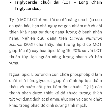
Triglyceride chuỗi dài (LCT – Long Chain
Triglycerides).
Tỷ lệ MCT:LCT được tối ưu để nâng cao hiệu quả
chuyển hóa, hạn chế nguy cơ gan nhiễm mỡ và cải
thiện khả năng sử dụng năng lượng ở bệnh nhân
nặng. Nghiên cứu đăng trên
Clinical Nutrition
Journal
(2021) cho thấy, nhũ tương lipid có MCT
giúp tốc độ oxy hóa lipid tăng 15–20% so với LCT
thuần túy, tạo nguồn năng lượng nhanh và bền
vững.
Ngoài lipid, Lipofundin còn chứa phospholipid làm
chất nhũ hóa, glycerol giúp ổn định áp lực thẩm
thấu, và nước cất pha tiêm đạt chuẩn. Tỷ lệ các
thành phần được thiết kế để thuốc tương thích
tốt với dung dịch acid amin, glucose và các vi chất
khác trong phác đồ dinh dưỡng tĩnh mạch.