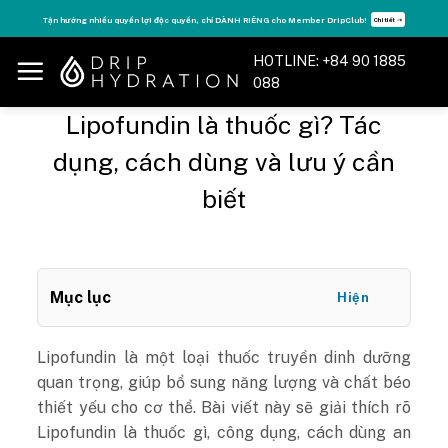
Skip
Tận hưởng nhiều quyền lợi độc quyền, chỉ DÀNH RIÊNG cho Member DripClub!
Chi tiết ➝
to
content
HOTLINE: +84 90 1885
088
Lipofundin là thuốc gì? Tác
dụng, cách dùng và lưu ý cần
biết
Mục lục
Hiện
Lipofundin là một loại thuốc truyền dinh dưỡng
quan trọng, giúp bổ sung năng lượng và chất béo
thiết yếu cho cơ thể. Bài viết này sẽ giải thích rõ
Lipofundin là thuốc gì, công dụng, cách dùng an