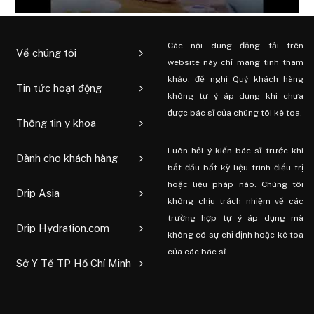
Các nội dung đăng tải trên
Về chúng tôi
website này chỉ mang tính tham
khảo, đề nghị Quý khách hàng
Tin tức hoạt động
không tự ý áp dụng khi chưa
được bác sĩ của chúng tôi kê toa.
Thông tin y khoa
Luôn hỏi ý kiến ​​bác sĩ trước khi
Dành cho khách hàng
bắt đầu bất kỳ liệu trình điều trị
hoặc liệu pháp nào. Chúng tôi
Drip Asia
không chịu trách nhiệm về các
trường hợp tự ý áp dụng mà
Drip Hydration.com
không có sự chỉ định hoặc kê toa
của các bác sĩ.
Sở Y Tế TP Hồ Chí Minh