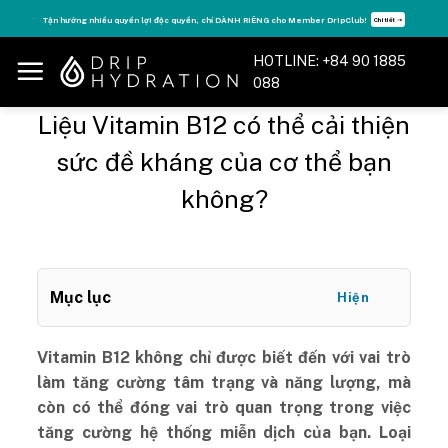
Skip
Tận hưởng nhiều quyền lợi độc quyền, chỉ DÀNH RIÊNG cho Member DripClub!
Chi tiết ➝
to
content
HOTLINE: +84 90 1885
088
Liệu Vitamin B12 có thể cải thiện
sức đề kháng của cơ thể bạn
không?
Mục lục
Hiện
Vitamin B12 không chỉ được biết đến với vai trò
làm tăng cường tâm trạng và năng lượng, mà
còn có thể đóng vai trò quan trọng trong việc
tăng cường hệ thống miễn dịch của bạn. Loại