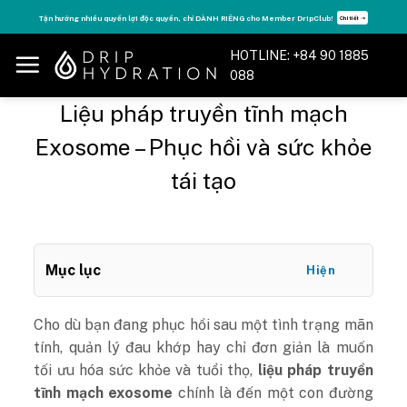
Skip
Tận hưởng nhiều quyền lợi độc quyền, chỉ DÀNH RIÊNG cho Member DripClub!
Chi tiết ➝
to
content
HOTLINE: +84 90 1885
088
Liệu pháp truyền tĩnh mạch
Exosome – Phục hồi và sức khỏe
tái tạo
Mục lục
Hiện
Cho dù bạn đang phục hồi sau một tình trạng mãn
tính, quản lý đau khớp hay chỉ đơn giản là muốn
tối ưu hóa sức khỏe và tuổi thọ,
liệu pháp truyền
tĩnh mạch exosome
chính là đến một con đường