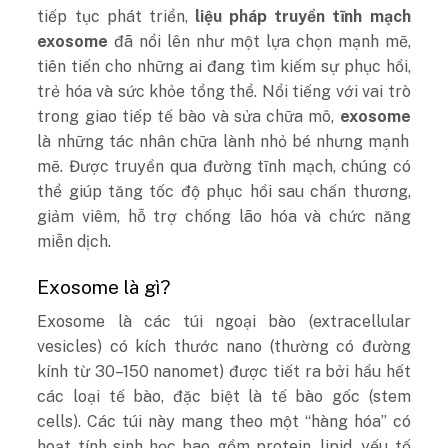
tiếp tục phát triển,
liệu pháp truyền tĩnh mạch
exosome
đã nổi lên như một lựa chọn mạnh mẽ,
tiên tiến cho những ai đang tìm kiếm sự phục hồi,
trẻ hóa và sức khỏe tổng thể. Nổi tiếng với vai trò
trong giao tiếp tế bào và sửa chữa mô,
exosome
là những tác nhân chữa lành nhỏ bé nhưng mạnh
mẽ. Được truyền qua đường tĩnh mạch, chúng có
thể giúp tăng tốc độ phục hồi sau chấn thương,
giảm viêm, hỗ trợ chống lão hóa và chức năng
miễn dịch.
Exosome là gì?
Exosome là các túi ngoại bào (extracellular
vesicles) có kích thước nano (thường có đường
kính từ 30–150 nanomet) được tiết ra bởi hầu hết
các loại tế bào, đặc biệt là tế bào gốc (stem
cells). Các túi này mang theo một “hàng hóa” có
hoạt tính sinh học bao gồm protein, lipid, yếu tố