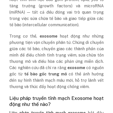
tăng trưởng (growth factors) và microRNA
(miRNA) — tất cả đều đóng vai trò quan trọng
trong việc sửa chữa tế bào và giao tiếp giữa các
tế bào (intercellular communication).
Trong cơ thể,
exosome
hoạt động như những
phương tiện vận chuyển phân tử. Chúng di chuyển
giữa các tế bào, chuyển giao các thành phần của
mình để điều chỉnh tình trạng viêm, sửa chữa tổn
thương mô và điều hòa các phản ứng miễn dịch.
Các nghiên cứu đã chỉ ra rằng
exosome
có nguồn
gốc từ
tế bào gốc trung mô
có thể ảnh hưởng
đến sự hình thành mạch máu mới, hỗ trợ lành vết
thương và thúc đẩy hoạt động chống viêm.
Liệu pháp truyền tĩnh mạch Exosome hoạt
động như thế nào?
Liệu pháp truyền tĩnh mạch exosome
bắt đầu