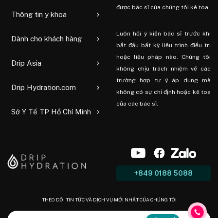
được bác sĩ của chúng tôi kê toa.
Thông tin y khoa
Luôn hỏi ý kiến ​​bác sĩ trước khi
Dành cho khách hàng
bắt đầu bất kỳ liệu trình điều trị
hoặc liệu pháp nào. Chúng tôi
Drip Asia
không chịu trách nhiệm về các
trường hợp tự ý áp dụng mà
Drip Hydration.com
không có sự chỉ định hoặc kê toa
của các bác sĩ.
Sở Y Tế TP Hồ Chí Minh
+849 0188 5088
THEO DÕI TIN TỨC VÀ DỊCH VỤ MỚI NHẤT CỦA CHÚNG TÔI