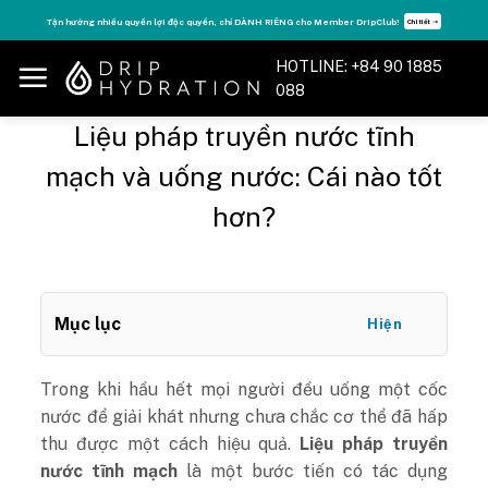
Skip
o Member DripClub!
Tăng năng lượng - sống đỉnh cao với thẻ Vitamin Drip Me
Chi tiết ➝
to
content
HOTLINE: +84 90 1885
088
Liệu pháp truyền nước tĩnh
mạch và uống nước: Cái nào tốt
hơn?
Mục lục
Hiện
Trong khi hầu hết mọi người đều uống một cốc
nước để giải khát nhưng chưa chắc cơ thể đã hấp
thu được một cách hiệu quả.
Liệu pháp truyền
nước tĩnh mạch
là một bước tiến có tác dụng