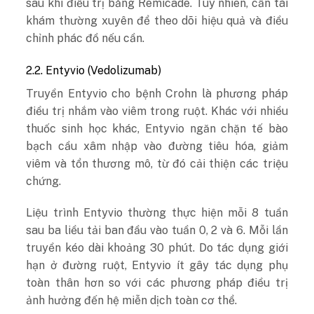
sau khi điều trị bằng Remicade. Tuy nhiên, cần tái
khám thường xuyên để theo dõi hiệu quả và điều
chỉnh phác đồ nếu cần.
2.2. Entyvio (Vedolizumab)
Truyền Entyvio cho bệnh Crohn là phương pháp
điều trị nhắm vào viêm trong ruột. Khác với nhiều
thuốc sinh học khác, Entyvio ngăn chặn tế bào
bạch cầu xâm nhập vào đường tiêu hóa, giảm
viêm và tổn thương mô, từ đó cải thiện các triệu
chứng.
Liệu trình Entyvio thường thực hiện mỗi 8 tuần
sau ba liều tải ban đầu vào tuần 0, 2 và 6. Mỗi lần
truyền kéo dài khoảng 30 phút. Do tác dụng giới
hạn ở đường ruột, Entyvio ít gây tác dụng phụ
toàn thân hơn so với các phương pháp điều trị
ảnh hưởng đến hệ miễn dịch toàn cơ thể.