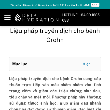
Skip
Tăng năng lượng - sống đỉnh cao với thẻ Vitamin Drip Membership.
Xem ngay ➝
to
content
HOTLINE: +84 90 1885
088
Liệu pháp truyền dịch cho bệnh
Crohn
Mục lục
Hiện
Liệu pháp truyền dịch cho bệnh Crohn cung cấp
thuốc trực tiếp vào máu nhằm nhắm vào tình
trạng viêm và giảm các triệu chứng như đau,
tiêu chảy và mệt mỏi. Phương pháp này thường
sử dụng thuốc sinh học, giúp giảm đau nhanh
chóng và đạt được sự thuyên giảm, đặc biệt khi