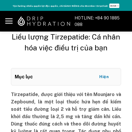
Skip
Tăng năng lượng - sống đỉnh cao với thẻ Vitamin Drip Membership.
Xem ngay ➝
to
content
HOTLINE: +84 90 1885
088
Liều lượng Tirzepatide: Cá nhân
hóa việc điều trị của bạn
Mục lục
Hiện
Tirzepatide, được giới thiệu với tên Mounjaro và
Zepbound, là một loại thuốc hứa hẹn để kiểm
soát tiểu đường loại 2 và hỗ trợ giảm cân. Liều
khởi đầu thường là 2,5 mg và tăng dần khi cần.
Dùng thuốc đúng cách và theo dõi đường huyết
kỹ lưỡng là rất quan trọng. Tác dụng phụ phổ