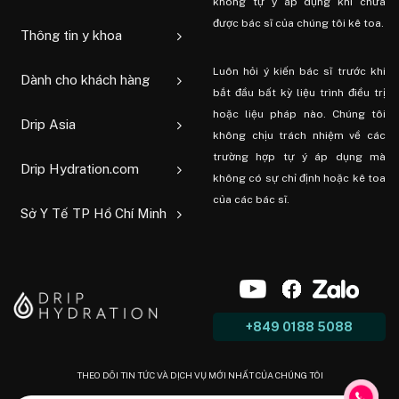
không tự ý áp dụng khi chưa
được bác sĩ của chúng tôi kê toa.
Thông tin y khoa
Luôn hỏi ý kiến ​​bác sĩ trước khi
Dành cho khách hàng
bắt đầu bất kỳ liệu trình điều trị
hoặc liệu pháp nào. Chúng tôi
Drip Asia
không chịu trách nhiệm về các
trường hợp tự ý áp dụng mà
Drip Hydration.com
không có sự chỉ định hoặc kê toa
của các bác sĩ.
Sở Y Tế TP Hồ Chí Minh
+849 0188 5088
THEO DÕI TIN TỨC VÀ DỊCH VỤ MỚI NHẤT CỦA CHÚNG TÔI