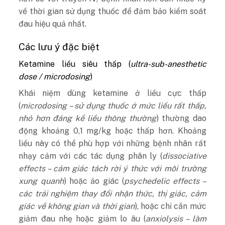
về thời gian sử dụng thuốc để đảm bảo kiểm soát
đau hiệu quả nhất.
Các lưu ý đặc biệt
Ketamine liều siêu thấp (
ultra-sub-anesthetic
dose / microdosing
)
Khái niệm dùng ketamine ở liều cực thấp
(
microdosing – sử dụng thuốc ở mức liều rất thấp,
nhỏ hơn đáng kể liều thông thường
) thường dao
động khoảng 0,1 mg/kg hoặc thấp hơn. Khoảng
liều này có thể phù hợp với những bệnh nhân rất
nhạy cảm với các tác dụng phân ly (
dissociative
effects – cảm giác tách rời ý thức với môi trường
xung quanh
) hoặc ảo giác (
psychedelic effects –
các trải nghiệm thay đổi nhận thức, thị giác, cảm
giác về không gian và thời gian
), hoặc chỉ cần mức
giảm đau nhẹ hoặc giảm lo âu (
anxiolysis – làm