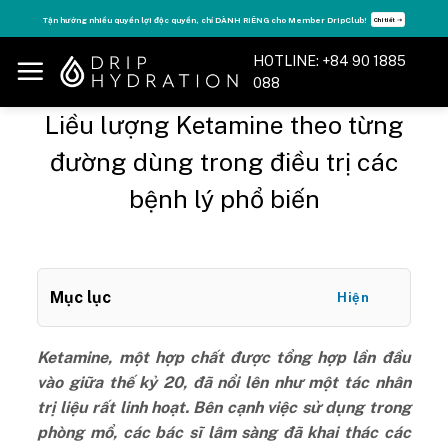
Skip
Tận hưởng nhiều quyền lợi độc quyền, chỉ DÀNH RIÊNG cho Member DripClub!
Chi tiết ➝
to
content
HOTLINE: +84 90 1885
088
Liều lượng Ketamine theo từng
đường dùng trong điều trị các
bệnh lý phổ biến
Mục lục
Hiện
Ketamine, một hợp chất được tổng hợp lần đầu
vào giữa thế kỷ 20, đã nổi lên như một tác nhân
trị liệu rất linh hoạt. Bên cạnh việc sử dụng trong
phòng mổ, các bác sĩ lâm sàng đã khai thác các