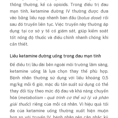
thông thường, kể cả opioids. Trong điều trị đau
mạn tính, ketamine đường IV thường được đưa
vào bằng liều nạp nhanh ban đầu (
bolus dose
) rồi
sau đó truyền liên tục. Việc truyền này thường áp
dụng tại cơ sở y tế có giám sát, giúp kiểm soát
tốt nồng độ thuốc và điều chỉnh nhanh chóng khi
cần thiết.
Liều ketamine đường uống trong đau mạn tính
Để điều trị lâu dài bên ngoài môi trường lâm sàng,
ketamine uống là lựa chọn thay thế phù hợp.
Bệnh nhân thường sử dụng với liều khoảng 0,5
mg/kg mỗi 6 giờ, mặc dù tần suất sử dụng có thể
thay đổi tùy theo mức độ đau và khả năng chuyển
hóa (
metabolism – quá trình cơ thể xử lý và phân
giải thuốc
) riêng của mỗi cá nhân. Vì hiệu quả tối
đa của ketamine uống thường xuất hiện muộn
hơn so với truyền IV, bệnh nhân nên cân nhắc kỹ