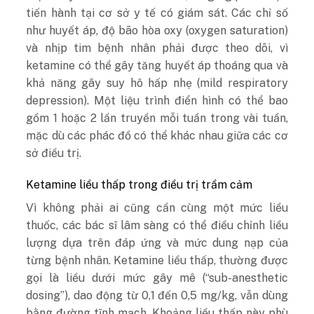
tiến hành tại cơ sở y tế có giám sát. Các chỉ số
như huyết áp, độ bão hòa oxy (oxygen saturation)
và nhịp tim bệnh nhân phải được theo dõi, vì
ketamine có thể gây tăng huyết áp thoáng qua và
khả năng gây suy hô hấp nhẹ (mild respiratory
depression). Một liệu trình điển hình có thể bao
gồm 1 hoặc 2 lần truyền mỗi tuần trong vài tuần,
mặc dù các phác đồ có thể khác nhau giữa các cơ
sở điều trị.
Ketamine liều thấp trong điều trị trầm cảm
Vì không phải ai cũng cần cùng một mức liều
thuốc, các bác sĩ lâm sàng có thể điều chỉnh liều
lượng dựa trên đáp ứng và mức dung nạp của
từng bệnh nhân. Ketamine liều thấp, thường được
gọi là liều dưới mức gây mê (“sub-anesthetic
dosing”), dao động từ 0,1 đến 0,5 mg/kg, vẫn dùng
bằng đường tĩnh mạch. Khoảng liều thấp này phù