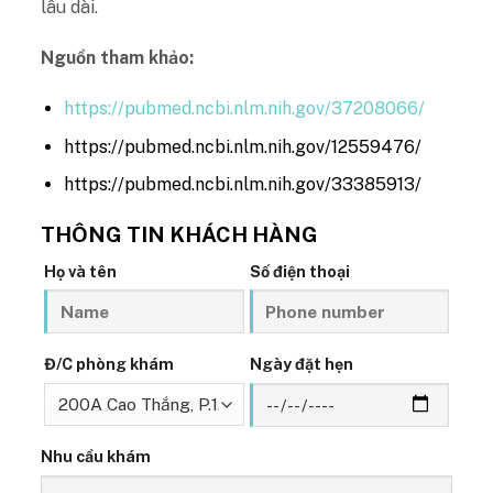
lâu dài.
Nguồn tham khảo:
https://pubmed.ncbi.nlm.nih.gov/37208066/
https://pubmed.ncbi.nlm.nih.gov/12559476/
https://pubmed.ncbi.nlm.nih.gov/33385913/
THÔNG TIN KHÁCH HÀNG
Họ và tên
Số điện thoại
Đ/C phòng khám
Ngày đặt hẹn
Nhu cầu khám