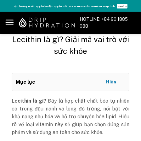
Skip
Tận hưởng nhiều quyền lợi độc quyền, chỉ DÀNH RIÊNG cho Member DripClub!
Chi tiết ➝
to
content
HOTLINE: +84 90 1885
088
Lecithin là gì? Giải mã vai trò với
sức khỏe
Mục lục
Hiện
Lecithin là gì?
Đây là hợp chất chất béo tự nhiên
có trong đậu nành và lòng đỏ trứng, nổi bật với
khả năng nhũ hóa và hỗ trợ chuyển hóa lipid. Hiểu
rõ về loại vitamin này sẽ giúp bạn chọn đúng sản
phẩm và sử dụng an toàn cho sức khỏe.