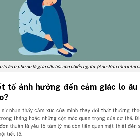
n lo âu ở phụ nữ là gì là câu hỏi của nhiều người (Ảnh: Sưu tầm intern
ết tố ảnh hưởng đến cảm giác lo âu
o?
 nữ nhận thấy cảm xúc của mình thay đổi thất thường the
 trong tháng hoặc những cột mốc quan trọng của cơ thể. Đ
đơn thuần là yếu tố tâm lý mà còn liên quan mật thiết đến 
ội tiết tố.