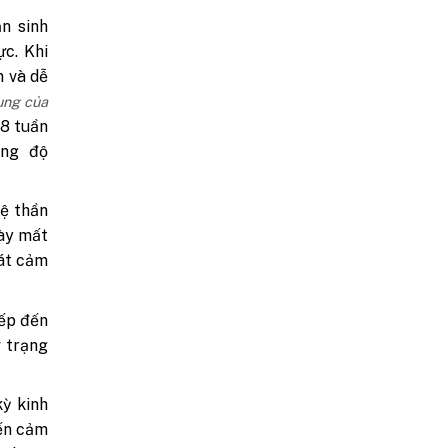
n sinh
ực. Khi
n và dễ
ụng của
 8 tuần
ồng độ
ệ thần
này mất
oát cảm
iếp đến
ở trạng
ỳ kinh
iến cảm