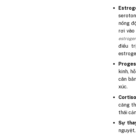
Estrog
seroton
nồng độ
rơi vào
estrogen
điều t
estrog
Proges
kinh, h
cân bằn
xúc.
Cortiso
căng th
thái cả
Sự thay
nguyệt,