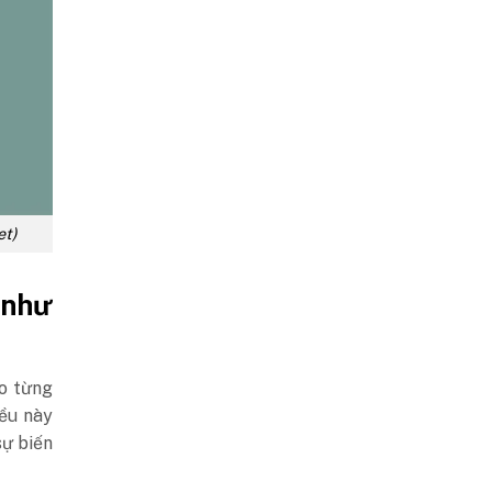
et)
 như
o từng
iều này
sự biến