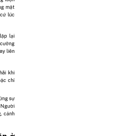
óng mặt
cứ lúc
ặp lại
 (cưỡng
ay liên
ãi khi
oặc chỉ
hững sự
 Người
g, cảnh