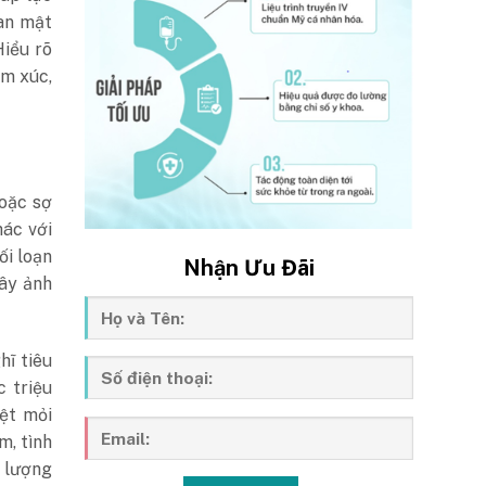
uan mật
Hiểu rõ
m xúc,
hoặc sợ
hác với
ối loạn
Nhận Ưu Đãi
gây ảnh
ĩ tiêu
c triệu
ệt mỏi
m, tình
 lượng