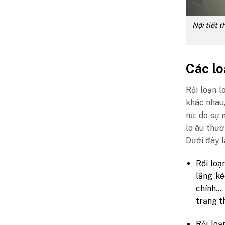
Nội tiết t
Các lo
Rối loạn l
khác nhau
nữ, do sự 
lo âu thườ
Dưới đây l
Rối loạn
lắng ké
chính… 
trạng t
Rối loạ