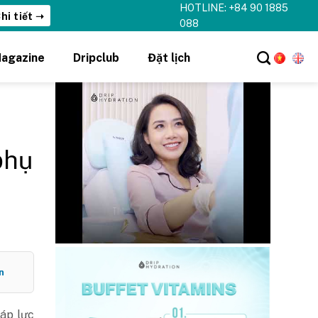
HOTLINE: +84 90 1885
hi tiết ➝
088
agazine
Dripclub
Đặt lịch
phụ
n
 áp lực