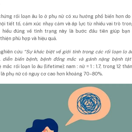
.
chứng rối loạn âu lo ở phụ nữ có xu hướng phổ biến hơn do
ội tiết tố, cảm xúc nhạy cảm và áp lực từ nhiều vai trò tro
c hiểu đúng về tình trạng này là bước đầu tiên giúp bạn 
thiện phù hợp và hiệu quả.
nghiên cứu
“Sự khác biệt về giới tính trong các rối loạn lo âu
 diễn biến bệnh, bệnh đồng mắc và gánh nặng bệnh tật”
ệ mắc rối loạn lo âu (lifetime): nam : nữ = 1 : 1.7, trong 12 thán
a là phụ nữ có nguy cơ cao hơn khoảng 70–80%.