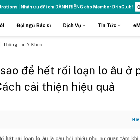
ydrations | Nhận ưu đãi chỉ DÀNH RIÊNG cho Member DripClub!
C
ôi
Đội ngũ Bác sĩ
Dịch Vụ
Tin Tức
eM
ủ
|
Thông Tin Y Khoa
sao để hết rối loạn lo âu ở 
Cách cải thiện hiệu quả
Hiệ
ể hết rối loạn lo âu
là câu hỏi nhiều phụ nữ quan tâm khi