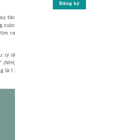
Đăng ký
 sự tác
ng cuộc
tìm ra
: tỷ lệ
 (
NIH
,
g là 1 :