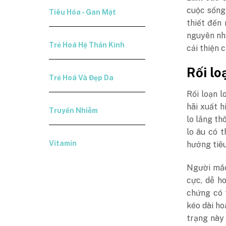
cuộc sống
Tiêu Hóa - Gan Mật
thiết đến 
nguyên nh
Trẻ Hoá Hệ Thần Kinh
cải thiện 
Rối loạ
Trẻ Hoá Và Đẹp Da
Rối loạn l
hãi xuất 
Truyền Nhiễm
lo lắng th
lo âu có 
Vitamin
hưởng tiêu
Người mắc
cực, dễ h
chứng có 
kéo dài ho
trạng này