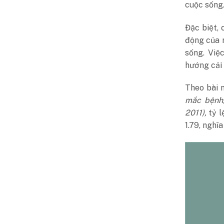
cuộc sống
Đặc biệt, 
động của n
sống. Việ
hướng cải 
Theo bài 
mắc bệnh,
2011),
tỷ l
1.79, nghĩ