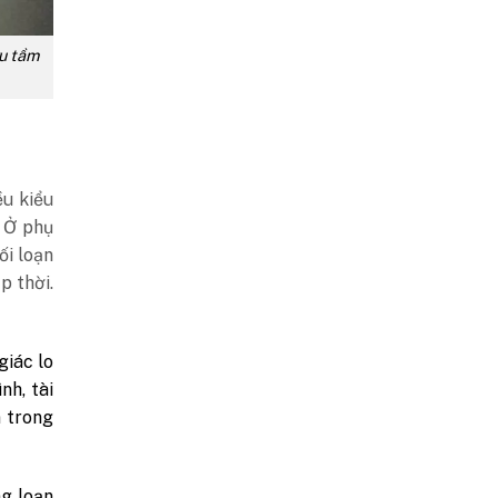
ưu tầm
ều kiểu
. Ở phụ
ối loạn
p thời.
giác lo
nh, tài
n trong
g loạn