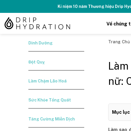
Skip
Kỉ niệm 10 năm Thương hiệu Drip H
to
content
Về chúng t
Trang Ch
Dinh Dưỡng
Đột Quỵ
Làm 
nữ: 
Làm Chậm Lão Hoá
Sức Khỏe Tổng Quát
Mục lục
Tăng Cường Miễn Dịch
Làm sao đ