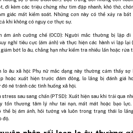
t, đi kèm các triệu chứng như tim đập nhanh, khó thở, ch
ảm giác mất kiểm soát. Những cơn này có thể xảy ra bất 
 cả khi không có nguy cơ thực sự.
ạn ám ảnh cưỡng chế (OCD):
Người mắc thường bị lặp đi l
uy nghĩ tiêu cực (ám ảnh) và thực hiện các hành vi lặp lại
 giảm bớt lo âu, chẳng hạn như kiểm tra nhiều lần hoặc rửa t
n lo âu xã hội:
Phụ nữ mắc dạng này thường cảm thấy sợ h
ếp hoặc xuất hiện trước đám đông, lo lắng bị đánh giá h
ừ đó né tránh các tình huống xã hội.
n stress sau sang chấn (PTSD):
Xuất hiện sau khi trải qua n
ây tổn thương tâm lý như tai nạn, mất mát hoặc bạo lực.
 thể bị ám ảnh, hồi tưởng và luôn trong trạng thái lo lắn
o độ.