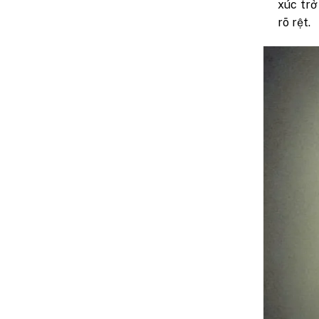
xúc trở
rõ rệt.