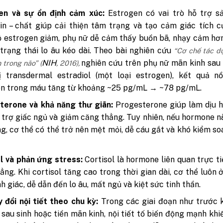
en và sự ổn định cảm xúc:
Estrogen có vai trò hỗ trợ sả
in – chất giúp cải thiện tâm trạng và tạo cảm giác tích c
 estrogen giảm, phụ nữ dễ cảm thấy buồn bã, nhạy cảm hơ
 trạng thái lo âu kéo dài.
Theo bài nghiên cứu
“
Cơ chế tác d
NIH
nghiên cứu trên phụ nữ mãn kinh sau
 trong não” (
, 2016),
rị transdermal estradiol (một loại estrogen), kết quả n
en trong máu tăng từ khoảng ~25 pg/mL → ~78 pg/mL.
terone và khả năng thư giãn:
Progesterone giúp làm dịu h
ỗ trợ giấc ngủ và giảm căng thẳng. Tuy nhiên, nếu hormone 
g, cơ thể có thể trở nên mệt mỏi, dễ cáu gắt và khó kiểm s
l và phản ứng stress:
Cortisol là hormone liên quan trực t
ẳng. Khi cortisol tăng cao trong thời gian dài, cơ thể luôn 
nh giác, dễ dẫn đến lo âu, mất ngủ và kiệt sức tinh thần.
 đổi nội tiết theo chu kỳ:
Trong các giai đoạn như trước k
 sau sinh hoặc tiền mãn kinh, nội tiết tố biến động mạnh kh