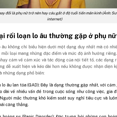
hay đổi là phụ nữ trở nên hay cáu gắt ở độ tuổi tiền mãn kinh (Ảnh: S
internet)
ại rối loạn lo âu thường gặp ở phụ nữ
o âu không chỉ biểu hiện dưới một dạng duy nhất mà có nhi
, mỗi loại mang những đặc điểm và mức độ ảnh hưởng riêng
nhạy cảm về cảm xúc và tác động của nội tiết tố, các dạng r
ng dễ xuất hiện và kéo dài hơn nếu không được nhận diện kị
à những dạng phổ biến:
 lo âu lan tỏa (GAD):
Đây là dạng thường gặp nhất, với cảm 
o dài về nhiều vấn đề trong cuộc sống như công việc, gia đì
Người mắc thường khó kiểm soát suy nghĩ tiêu cực và luô
hái căng thẳng.
n hoảng sợ (Panic Disorder):
Đặc trưng bởi những cơn hoản