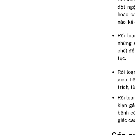
đột ngộ
hoặc c
nào, kể
Rối lo
những s
chế) để
tục.
Rối loạ
giao ti
trích, t
Rối loạ
kiện g
bệnh có
giác ca