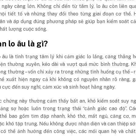
 ngày càng lớn. Không chỉ đến từ tâm lý, lo âu còn liên q
nội tiết tố và những thay đổi theo từng giai đoạn cơ thể. 
ân và áp dụng đúng phương pháp sẽ giúp bạn kiểm soát cả
chất lượng cuộc sống.
n lo âu là gì?
o âu là tình trạng tâm lý khi cảm giác lo lắng, căng thẳng 
hiện thường xuyên, kéo dài và vượt quá mức bình thường. K
ông thường – vốn chỉ xảy ra trong những tình huống cụ thể – r
thể xuất hiện ngay cả khi không có nguyên nhân rõ ràng, 
 cực đến suy nghĩ, cảm xúc và sinh hoạt hằng ngày.
 chứng này thường cảm thấy bất an, khó kiểm soát suy ngh
oảng sợ hoặc luôn trong trạng thái “cảnh giác cao độ”. Cá
thể bao gồm tim đập nhanh, khó thở, mất ngủ, căng cơ, m
ặc khó tập trung. Nếu không được nhận diện và can thiệp sớ
 có thể ảnh hưởng đến công việc, các mối quan hệ và chất