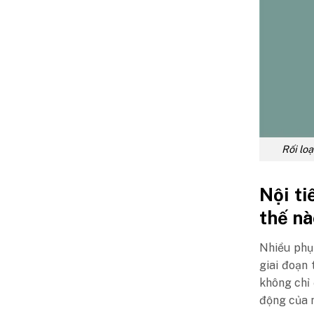
Rối loạ
Nội ti
thế nà
Nhiều phụ
giai đoạn
không chỉ 
động của n