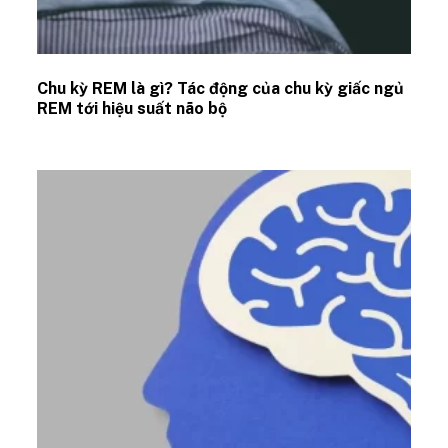
Chu kỳ REM là gì? Tác động của chu kỳ giấc ngủ
REM tới hiệu suất não bộ