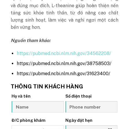
và đúng mục đích, L-theanine giúp hoàn thiện nền
tảng sức khỏe tinh thần, từ đó nâng cao chất
lượng sinh hoạt, làm việc và nghỉ ngơi một cách
bền vững hơn.
Nguồn tham khảo:
https://pubmed.ncbi.nlm.nih.gov/34562208/
https://pubmed.ncbi.nlm.nih.gov/38758503/
https://pubmed.ncbi.nlm.nih.gov/31623400/
THÔNG TIN KHÁCH HÀNG
Họ và tên
Số điện thoại
Đ/C phòng khám
Ngày đặt hẹn