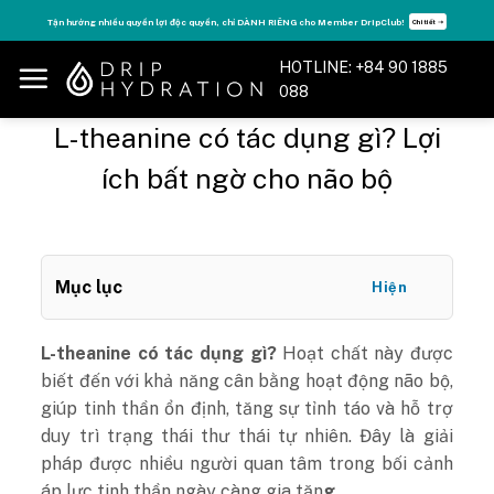
Skip
Tận hưởng nhiều quyền lợi độc quyền, chỉ DÀNH RIÊNG cho Member DripClub!
Chi tiết ➝
to
content
HOTLINE: +84 90 1885
088
L-theanine có tác dụng gì? Lợi
ích bất ngờ cho não bộ
Mục lục
Hiện
L-theanine có tác dụng gì?
Hoạt chất này được
biết đến với khả năng cân bằng hoạt động não bộ,
giúp tinh thần ổn định, tăng sự tỉnh táo và hỗ trợ
duy trì trạng thái thư thái tự nhiên. Đây là giải
pháp được nhiều người quan tâm trong bối cảnh
áp lực tinh thần ngày càng gia tăn
g.