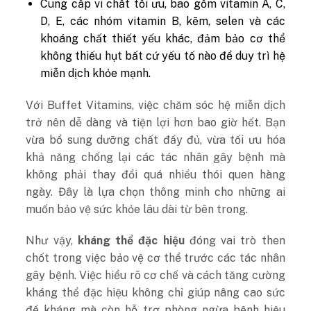
Cung cấp vi chất tối ưu, bao gồm vitamin A, C,
D, E, các nhóm vitamin B, kẽm, selen và các
khoáng chất thiết yếu khác, đảm bảo cơ thể
không thiếu hụt bất cứ yếu tố nào để duy trì hệ
miễn dịch khỏe mạnh.
Với Buffet Vitamins, việc chăm sóc hệ miễn dịch
trở nên dễ dàng và tiện lợi hơn bao giờ hết. Bạn
vừa bổ sung dưỡng chất đầy đủ, vừa tối ưu hóa
khả năng chống lại các tác nhân gây bệnh mà
không phải thay đổi quá nhiều thói quen hàng
ngày. Đây là lựa chọn thông minh cho những ai
muốn bảo vệ sức khỏe lâu dài từ bên trong.
Như vậy,
kháng thể đặc hiệu
đóng vai trò then
chốt trong việc bảo vệ cơ thể trước các tác nhân
gây bệnh. Việc hiểu rõ cơ chế và cách tăng cường
kháng thể đặc hiệu không chỉ giúp nâng cao sức
đề kháng mà còn hỗ trợ phòng ngừa bệnh hiệu