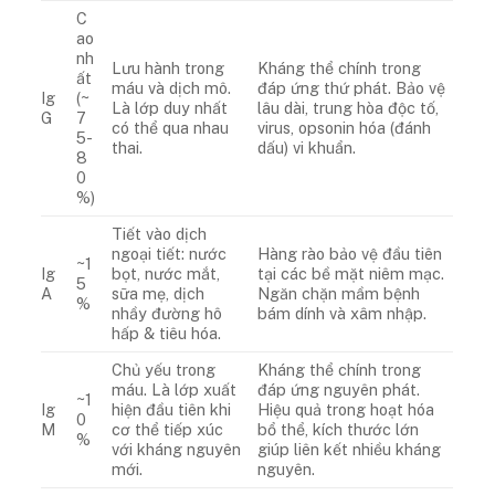
C
ao
nh
Lưu hành trong
Kháng thể chính trong
ất
máu và dịch mô.
đáp ứng thứ phát. Bảo vệ
Ig
(~
Là lớp duy nhất
lâu dài, trung hòa độc tố,
G
7
có thể qua nhau
virus, opsonin hóa (đánh
5-
thai.
dấu) vi khuẩn.
8
0
%)
Tiết vào dịch
ngoại tiết: nước
Hàng rào bảo vệ đầu tiên
~1
Ig
bọt, nước mắt,
tại các bề mặt niêm mạc.
5
A
sữa mẹ, dịch
Ngăn chặn mầm bệnh
%
nhầy đường hô
bám dính và xâm nhập.
hấp & tiêu hóa.
Chủ yếu trong
Kháng thể chính trong
máu. Là lớp xuất
đáp ứng nguyên phát.
~1
Ig
hiện đầu tiên khi
Hiệu quả trong hoạt hóa
0
M
cơ thể tiếp xúc
bổ thể, kích thước lớn
%
với kháng nguyên
giúp liên kết nhiều kháng
mới.
nguyên.