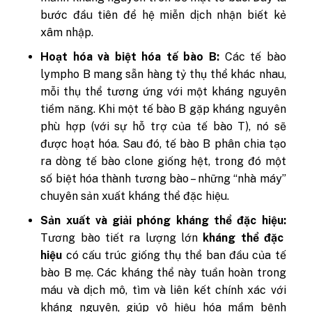
bước đầu tiên để hệ miễn dịch nhận biết kẻ
xâm nhập.
Hoạt hóa và biệt hóa tế bào B:
Các tế bào
lympho B mang sẵn hàng tỷ thụ thể khác nhau,
mỗi thụ thể tương ứng với một kháng nguyên
tiềm năng. Khi một tế bào B gặp kháng nguyên
phù hợp (với sự hỗ trợ của tế bào T), nó sẽ
được hoạt hóa. Sau đó, tế bào B phân chia tạo
ra dòng tế bào clone giống hệt, trong đó một
số biệt hóa thành tương bào – những “nhà máy”
chuyên sản xuất kháng thể đặc hiệu.
Sản xuất và giải phóng kháng thể đặc hiệu:
Tương bào tiết ra lượng lớn
kháng thể đặc
hiệu
có cấu trúc giống thụ thể ban đầu của tế
bào B mẹ. Các kháng thể này tuần hoàn trong
máu và dịch mô, tìm và liên kết chính xác với
kháng nguyên, giúp vô hiệu hóa mầm bệnh