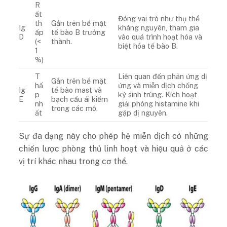
R
ất
Đóng vai trò như thụ thể
th
Gắn trên bề mặt
Ig
kháng nguyên, tham gia
ấp
tế bào B trưởng
D
vào quá trình hoạt hóa và
(<
thành.
biệt hóa tế bào B.
1
%)
T
Liên quan đến phản ứng dị
Gắn trên bề mặt
hấ
ứng và miễn dịch chống
Ig
tế bào mast và
p
ký sinh trùng. Kích hoạt
E
bạch cầu ái kiềm
nh
giải phóng histamine khi
trong các mô.
ất
gặp dị nguyên.
Sự đa dạng này cho phép hệ miễn dịch có những
chiến lược phòng thủ linh hoạt và hiệu quả ở các
vị trí khác nhau trong cơ thể.