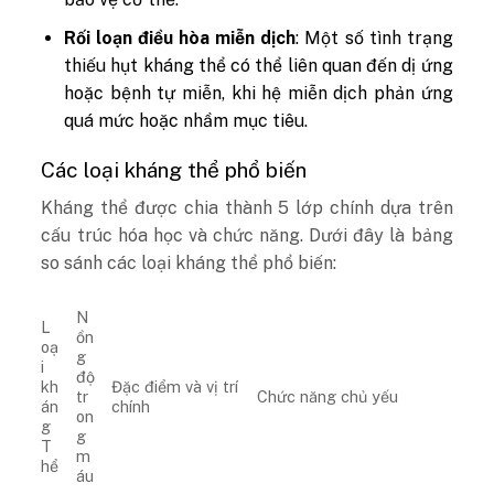
Rối loạn điều hòa miễn dịch
: Một số tình trạng
thiếu hụt kháng thể có thể liên quan đến dị ứng
hoặc bệnh tự miễn, khi hệ miễn dịch phản ứng
quá mức hoặc nhầm mục tiêu.
Các loại kháng thể phổ biến
Kháng thể được chia thành 5 lớp chính dựa trên
cấu trúc hóa học và chức năng. Dưới đây là bảng
so sánh các loại kháng thể phổ biến:
N
L
ồn
oạ
g
i
độ
kh
Đặc điểm và vị trí
tr
Chức năng chủ yếu
án
chính
on
g
g
T
m
hể
áu