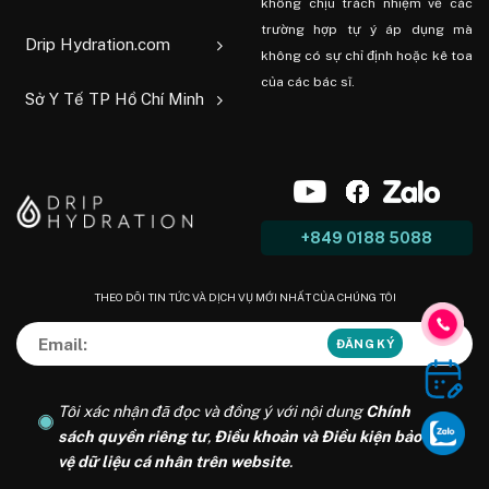
không chịu trách nhiệm về các
trường hợp tự ý áp dụng mà
Drip Hydration.com
không có sự chỉ định hoặc kê toa
của các bác sĩ.
Sở Y Tế TP Hồ Chí Minh
+849 0188 5088
THEO DÕI TIN TỨC VÀ DỊCH VỤ MỚI NHẤT CỦA CHÚNG TÔI
Tôi xác nhận đã đọc và đồng ý với nội dung
Chính
sách quyền riêng tư
,
Điều khoản và Điều kiện bảo
vệ dữ liệu cá nhân trên website
.