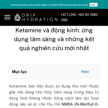
Skip
Tận hưởng nhiều quyền lợi độc quyền, chỉ DÀNH RIÊNG cho Member DripClub!
Chi tiết ➝
to
content
HOTLINE: +84 90 1885
088
Ketamine và động kinh: ứng
dụng lâm sàng và những kết
quả nghiên cứu mới nhất
Mục lục
Hiện
Ketamine, ban đầu được sử dụng như một thuốc
gây mê, đang cho thấy tiềm năng trong điều trị
động kinh kháng thuốc bằng cách làm dịu hoạt
động não và ức chế thụ thể
NMDA (N-Methyl-D-