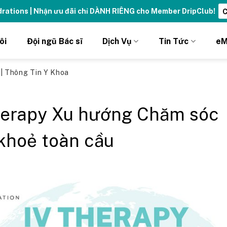
Tăng năng lượng - sống đỉnh ca
ôi
Đội ngũ Bác sĩ
Dịch Vụ
Tin Tức
eM
ủ
|
Thông Tin Y Khoa
herapy Xu hướng Chăm sóc
khoẻ toàn cầu