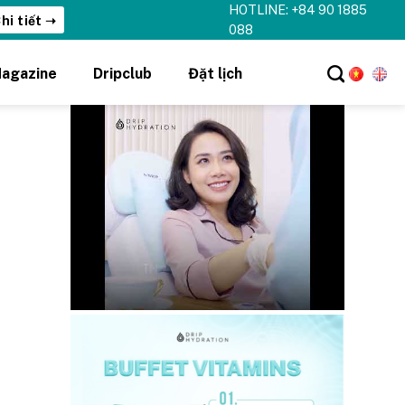
HOTLINE: +84 90 1885
o với thẻ Vitamin Drip Membership.
Xem ngay ➝
088
agazine
Dripclub
Đặt lịch