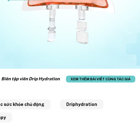
:
Biên tập viên Drip Hydration
XEM THÊM BÀI VIẾT CÙNG TÁC GIẢ
c sức khỏe chủ động
Driphydration
apy