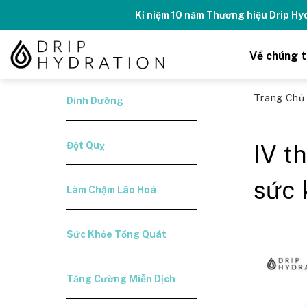
Skip
 Member DripClub!
Chi tiết ➝
to
content
Về chúng t
Trang Ch
Dinh Dưỡng
Đột Quỵ
IV t
sức 
Làm Chậm Lão Hoá
Sức Khỏe Tổng Quát
Tăng Cường Miễn Dịch