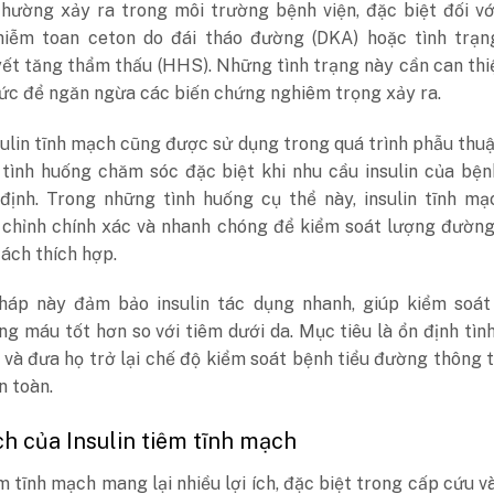
thường xảy ra trong môi trường bệnh viện, đặc biệt đối v
hiễm toan ceton do đái tháo đường (DKA) hoặc tình trạn
ết tăng thẩm thấu (HHS). Những tình trạng này cần can thi
ức để ngăn ngừa các biến chứng nghiêm trọng xảy ra.
ulin tĩnh mạch cũng được sử dụng trong quá trình phẫu thu
 tình huống chăm sóc đặc biệt khi nhu cầu insulin của bệ
định. Trong những tình huống cụ thể này, insulin tĩnh mạ
 chỉnh chính xác và nhanh chóng để kiểm soát lượng đường
ách thích hợp.
áp này đảm bảo insulin tác dụng nhanh, giúp kiểm soát
g máu tốt hơn so với tiêm dưới da. Mục tiêu là ổn định tìn
 và đưa họ trở lại chế độ kiểm soát bệnh tiểu đường thông
n toàn.
 ích của Insulin tiêm tĩnh mạch
êm tĩnh mạch mang lại nhiều lợi ích, đặc biệt trong cấp cứu 