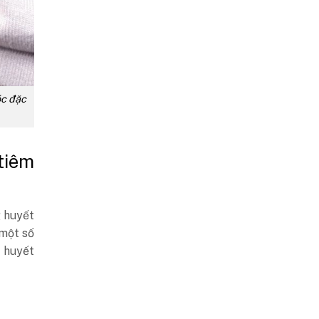
óc đặc
 tiêm
g huyết
 một số
 huyết