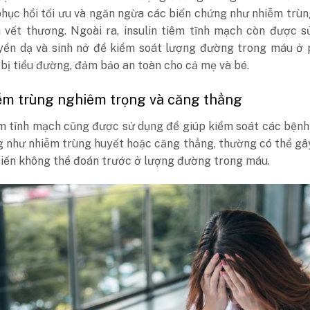
hục hồi tối ưu và ngăn ngừa các biến chứng như nhiễm trù
 vết thương. Ngoài ra, insulin tiêm tĩnh mạch còn được s
yển dạ và sinh nở để kiểm soát lượng đường trong máu ở 
bị tiểu đường, đảm bảo an toàn cho cả mẹ và bé.
iễm trùng nghiêm trọng và căng thẳng
iêm tĩnh mạch cũng được sử dụng để giúp kiểm soát các bện
g như nhiễm trùng huyết hoặc căng thẳng, thường có thể gâ
biến không thể đoán trước ở lượng đường trong máu.