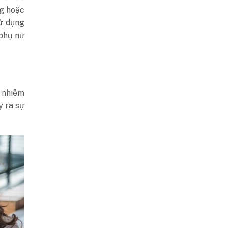
ng hoặc
ử dụng
phụ nữ
h nhiễm
y ra sự