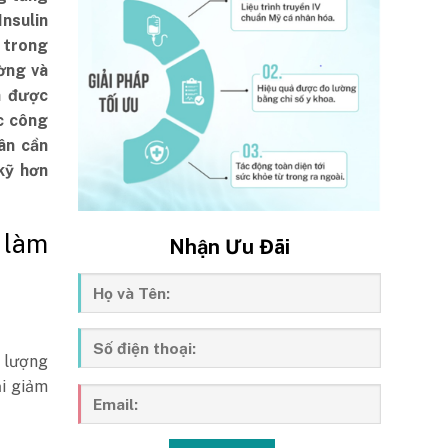
nsulin
 trong
ờng và
n được
c công
ân cần
kỹ hơn
 làm
Nhận Ưu Đãi
i lượng
i giảm