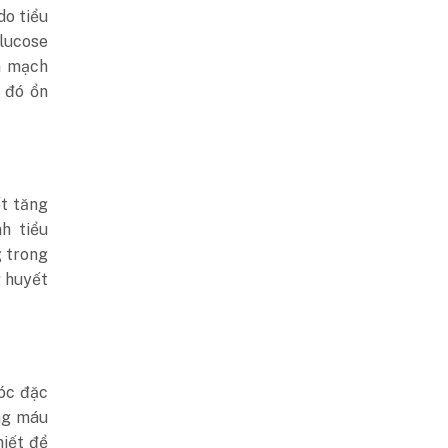
do tiểu
glucose
h mạch
 đó ổn
ết tăng
h tiểu
 trong
g huyết
óc đặc
ng máu
hiết để