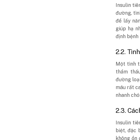
Insulin ti
đường, tìn
để lấy nă
giúp hạ n
định bệnh
2.2. Tì
Một tình t
thẩm thấu
đường loạ
máu rất c
nhanh chó
2.3. Cá
Insulin t
biệt, đặc
không ổn 