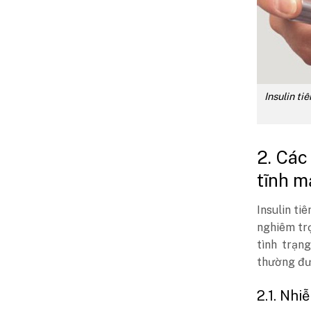
Insulin ti
2. Các
tĩnh m
Insulin ti
nghiêm trọ
tình trạn
thường đư
2.1. Nhi