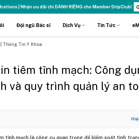
ydrations | Nhận ưu đãi chỉ DÀNH RIÊNG cho Member DripClub!
C
ôi
Đội ngũ Bác sĩ
Dịch Vụ
Tin Tức
eM
ủ
|
Thông Tin Y Khoa
lin tiêm tĩnh mạch: Công dụ
ích và quy trình quản lý an t
Hiệ
iêm tĩnh mạch là công cụ quan trọng để kiểm soát tình trạ