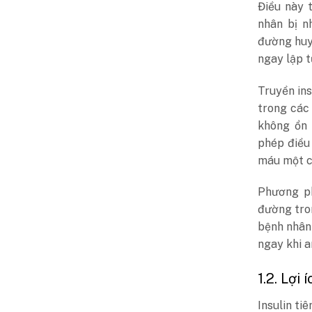
Điều này 
nhân bị n
đường huy
ngay lập t
Truyền ins
trong các
không ổn 
phép điều
máu một c
Phương ph
đường tron
bệnh nhân
ngay khi a
1.2. Lợi
Insulin ti