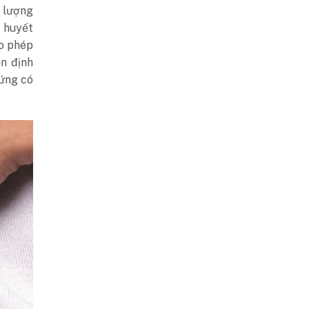
m lượng
 huyết
ho phép
ổn định
hứng có