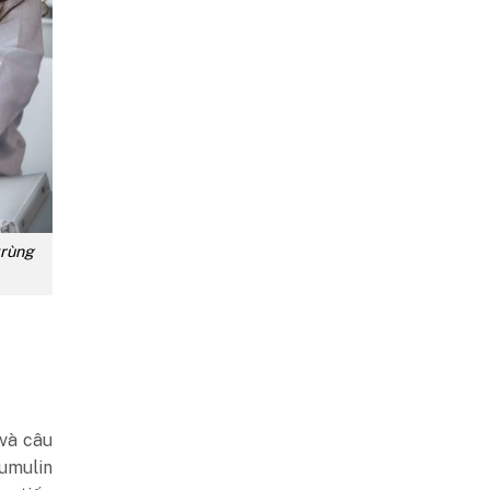
trùng
 và câu
Humulin