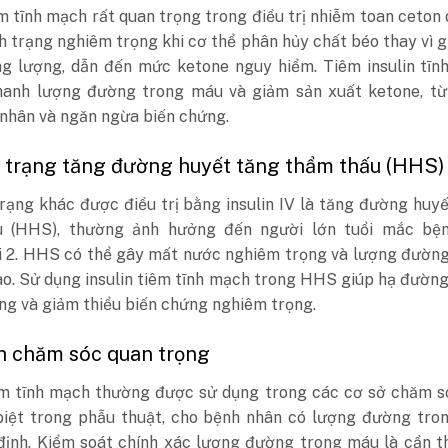
êm tĩnh mạch rất quan trọng trong điều trị nhiễm toan ceton 
h trạng nghiêm trọng khi cơ thể phân hủy chất béo thay vì 
ng lượng, dẫn đến mức ketone nguy hiểm. Tiêm insulin tĩn
hanh lượng đường trong máu và giảm sản xuất ketone, từ
 nhân và ngăn ngừa biến chứng.
nh trạng tăng đường huyết tăng thẩm thấu (HHS)
rạng khác được điều trị bằng insulin IV là tăng đường huy
 (HHS), thường ảnh hưởng đến người lớn tuổi mắc bện
i 2. HHS có thể gây mất nước nghiêm trọng và lượng đường
ao. Sử dụng insulin tiêm tĩnh mạch trong HHS giúp hạ đườn
ng và giảm thiểu biến chứng nghiêm trọng.
ch chăm sóc quan trọng
iêm tĩnh mạch thường được sử dụng trong các cơ sở chăm s
 biệt trong phẫu thuật, cho bệnh nhân có lượng đường tro
định. Kiểm soát chính xác lượng đường trong máu là cần t