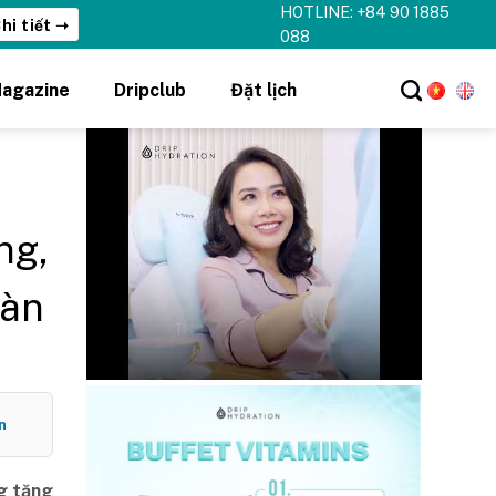
HOTLINE: +84 90 1885
hi tiết ➝
088
agazine
Dripclub
Đặt lịch
ng,
oàn
n
ng tăng