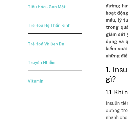
đường huy
Tiêu Hóa - Gan Mật
hoạt động
máu, lý t
Trẻ Hoá Hệ Thần Kinh
trong quá
giám sát 
dụng và q
Trẻ Hoá Và Đẹp Da
kiểm soá
những điề
Truyền Nhiễm
1. Ins
gì?
Vitamin
1.1. Khi
Insulin ti
đường tro
nhanh chó