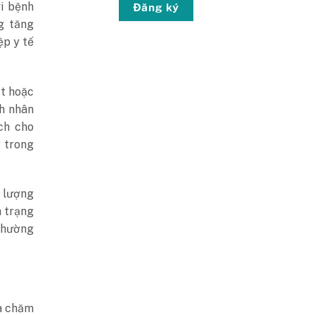
ới bệnh
Đăng ký
g tăng
ệp y tế
ật hoặc
nh nhân
ch cho
 trong
 lượng
h trạng
 thường
và chăm