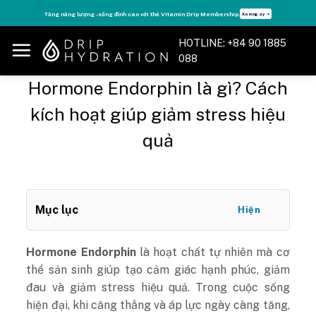
Skip
Tăng năng lượng - sống đỉnh cao với thẻ Vitamin Drip Membership.
Xem ngay ➝
to
content
HOTLINE: +84 90 1885
088
Hormone Endorphin là gì? Cách
kích hoạt giúp giảm stress hiệu
quả
Mục lục
Hiện
Hormone Endorphin
là hoạt chất tự nhiên mà cơ
thể sản sinh giúp tạo cảm giác hạnh phúc, giảm
đau và giảm stress hiệu quả. Trong cuộc sống
hiện đại, khi căng thẳng và áp lực ngày càng tăng,