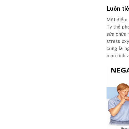
Luôn ti
Một điểm 
Ty thể phả
sửa chữa 
stress ox
cũng là n
mạn tính v