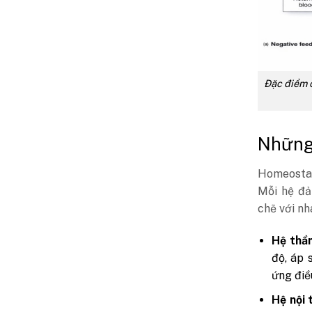
Đặc điểm c
Những 
Homeostas
Mỗi hệ đả
chẽ với nh
Hệ thần
độ, áp 
ứng điề
Hệ nội 