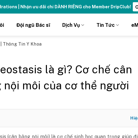
ydrations | Nhận ưu đãi chỉ DÀNH RIÊNG cho Member DripClub!
C
ôi
Đội ngũ Bác sĩ
Dịch Vụ
Tin Tức
eM
ủ
|
Thông Tin Y Khoa
ostasis là gì? Cơ chế cân
 nội môi của cơ thể người
Hiệ
s (cân bằng nội môi) là cơ chế sinh học quan trọng giúp đ