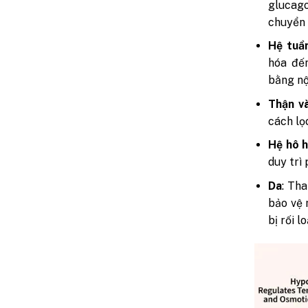
glucag
chuyển 
Hệ tuầ
hóa đến
bằng nộ
Thận và
cách lọ
Hệ hô 
duy trì
Da
: Th
bảo vệ 
bị rối l