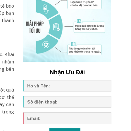
 tế bào
úp bạn
h thành
c. Khái
, nhằm
ờng bên
Nhận Ưu Đãi
một quá
cơ thể
hay cân
 trong