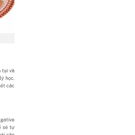
 tại và
lý học,
hết các
gative
ể sẽ tự
hái cân