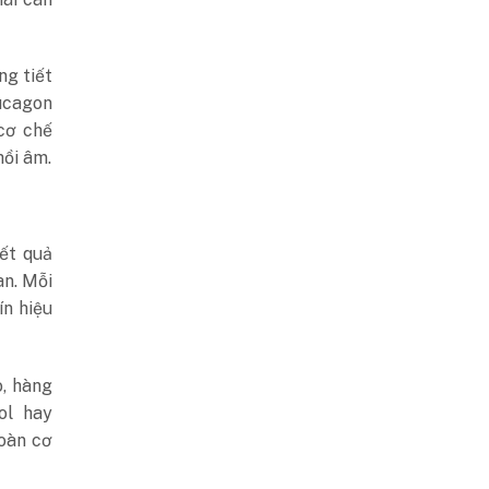
ng tiết
lucagon
cơ chế
hồi âm.
ết quả
an. Mỗi
ín hiệu
o, hàng
ol hay
toàn cơ