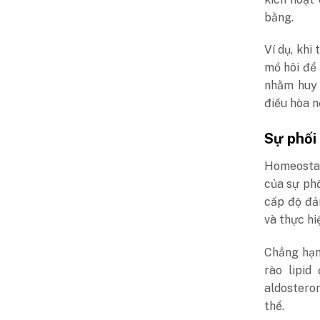
bằng.
Ví dụ, khi
mồ hôi để 
nhằm huy 
điều hòa n
Sự phối
Homeostas
của sự phố
cấp độ đả
và thực hi
Chẳng hạn,
rào lipid
aldostero
thể.