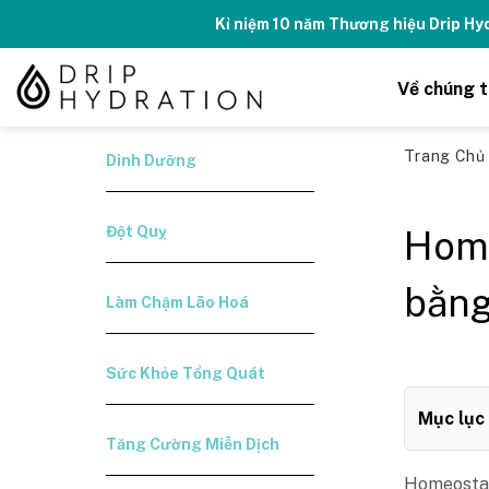
Skip
Kỉ niệm 10 năm Thương hiệu Drip H
to
content
Về chúng t
Trang Ch
Dinh Dưỡng
Đột Quỵ
Home
bằng
Làm Chậm Lão Hoá
Sức Khỏe Tổng Quát
Mục lục
Tăng Cường Miễn Dịch
Homeostasi