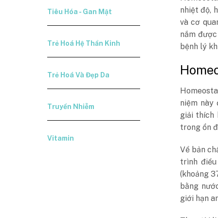
nhiệt độ, 
Tiêu Hóa - Gan Mật
và cơ qua
nắm được 
Trẻ Hoá Hệ Thần Kinh
bệnh lý kh
Homeos
Trẻ Hoá Và Đẹp Da
Homeostasi
niệm này 
Truyền Nhiễm
giải thíc
trong ổn đ
Vitamin
Về bản chấ
trình điề
(khoảng 3
bằng nước
giới hạn a