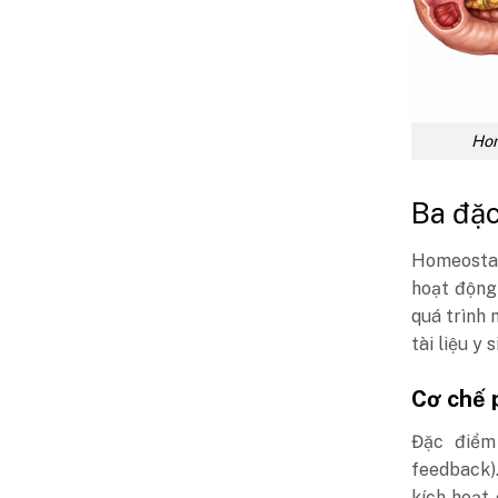
Hom
Ba đặc
Homeostasi
hoạt động
quá trình 
tài liệu y 
Cơ chế p
Đặc điểm
feedback).
kích hoạt