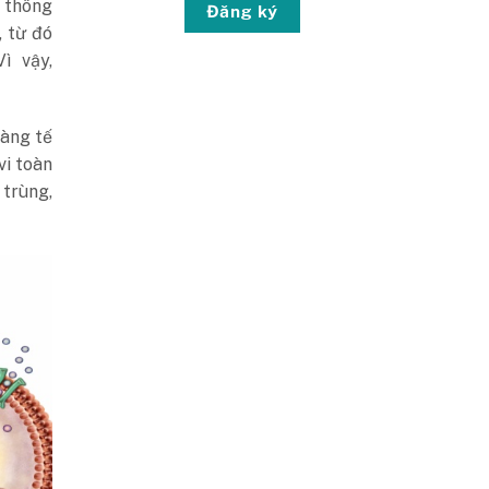
c thông
Đăng ký
, từ đó
ì vậy,
àng tế
vi toàn
 trùng,