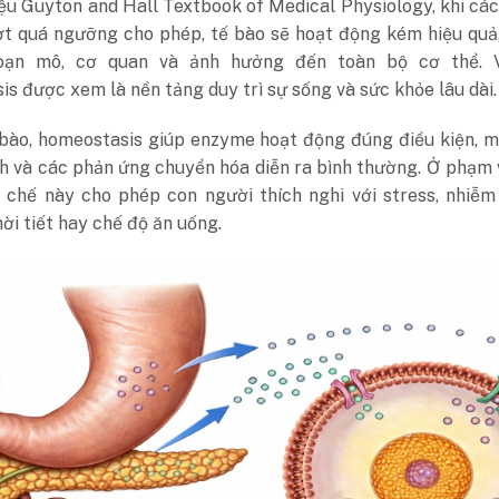
iệu Guyton and Hall Textbook of Medical Physiology, khi cá
ợt quá ngưỡng cho phép, tế bào sẽ hoạt động kém hiệu quả
loạn mô, cơ quan và ảnh hưởng đến toàn bộ cơ thể. V
s được xem là nền tảng duy trì sự sống và sức khỏe lâu dài.
bào, homeostasis giúp enzyme hoạt động đúng điều kiện, m
h và các phản ứng chuyển hóa diễn ra bình thường. Ở phạm 
ơ chế này cho phép con người thích nghi với stress, nhiễm
hời tiết hay chế độ ăn uống.