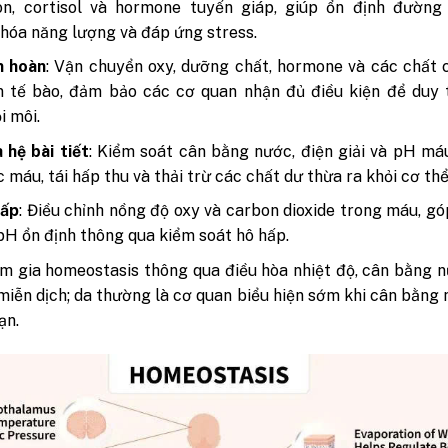
on, cortisol và hormone tuyến giáp, giúp ổn định đường 
hóa năng lượng và đáp ứng stress.
n hoàn
: Vận chuyển oxy, dưỡng chất, hormone và các chất
 tế bào, đảm bảo các cơ quan nhận đủ điều kiện để duy t
i môi.
 hệ bài tiết
: Kiểm soát cân bằng nước, điện giải và pH m
c máu, tái hấp thu và thải trừ các chất dư thừa ra khỏi cơ thể
hấp
: Điều chỉnh nồng độ oxy và carbon dioxide trong máu, g
 pH ổn định thông qua kiểm soát hô hấp.
am gia homeostasis thông qua điều hòa nhiệt độ, cân bằng 
miễn dịch; da thường là cơ quan biểu hiện sớm khi cân bằng 
oạn.