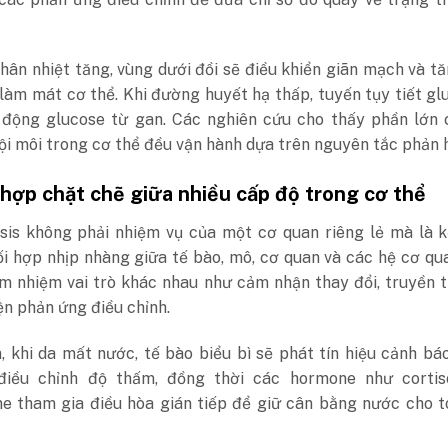
 thân nhiệt tăng, vùng dưới đồi sẽ điều khiển giãn mạch và tă
làm mát cơ thể. Khi đường huyết hạ thấp, tuyến tụy tiết g
động glucose từ gan. Các nghiên cứu cho thấy phần lớn 
ội môi trong cơ thể đều vận hành dựa trên nguyên tắc phản 
 hợp chặt chẽ giữa nhiều cấp độ trong cơ thể
is không phải nhiệm vụ của một cơ quan riêng lẻ mà là k
i hợp nhịp nhàng giữa tế bào, mô, cơ quan và các hệ cơ qu
m nhiệm vai trò khác nhau như cảm nhận thay đổi, truyền t
ện phản ứng điều chỉnh.
 khi da mất nước, tế bào biểu bì sẽ phát tín hiệu cảnh bá
 điều chỉnh độ thấm, đồng thời các hormone như cortis
ne tham gia điều hòa gián tiếp để giữ cân bằng nước cho 