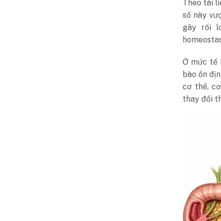
Theo tài l
số này vư
gây rối 
homeostasi
Ở mức tế 
bào ổn địn
cơ thể, c
thay đổi t