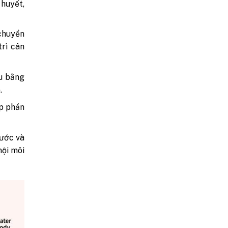
huyết,
 chuyển
rì cân
áu bằng
.
óp phần
nước và
nội môi