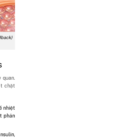
dback)
s
 quan.
t chặt
ề nhiệt
ạt phản
nsulin,