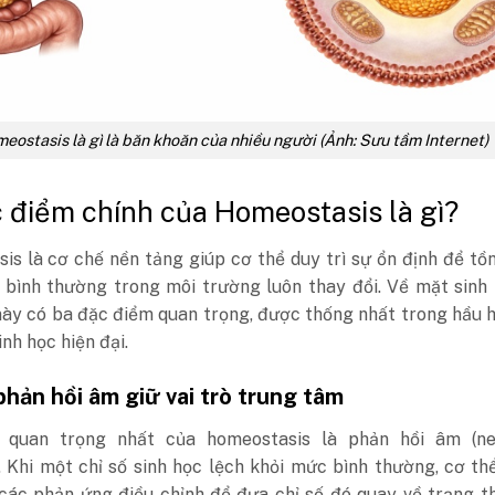
eostasis là gì là băn khoăn của nhiều người (Ảnh: Sưu tầm Internet)
 điểm chính của Homeostasis là gì?
s là cơ chế nền tảng giúp cơ thể duy trì sự ổn định để tồn
 bình thường trong môi trường luôn thay đổi. Về mặt sinh 
này có ba đặc điểm quan trọng, được thống nhất trong hầu 
sinh học hiện đại.
hản hồi âm giữ vai trò trung tâm
 quan trọng nhất của homeostasis là phản hồi âm (ne
 Khi một chỉ số sinh học lệch khỏi mức bình thường, cơ th
 các phản ứng điều chỉnh để đưa chỉ số đó quay về trạng t