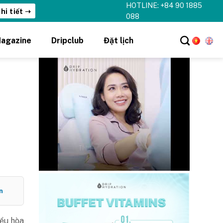
HOTLINE: +84 90 1885
hi tiết ➝
088
agazine
Dripclub
Đặt lịch
n
iều hòa