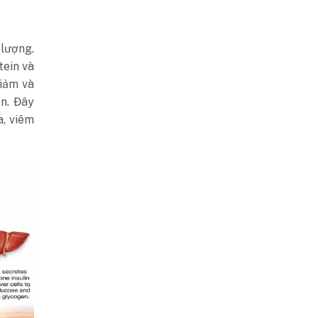
 lượng.
tein và
giảm và
ần. Đây
a, viêm