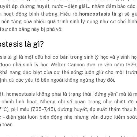
huyết áp, đường huyết, nước – điện giải… nhằm đảm bảo các
n hoạt động bình thường. Hiểu rõ
homeostasis là gì
sẽ gi
nền tảng của nhiều quá trình sinh lý cũng như cơ chế hìn
i sự cân bằng này bị phá vỡ.
tasis là gì?
s là gì là một câu hỏi cơ bản trong sinh lý học và y sinh họ
được nhà sinh lý học Walter Cannon đưa ra vào năm 1926
h khả năng đặc biệt của cơ thể sống: luôn giữ cho môi trư
ịnh, dù các yếu tố bên ngoài không ngừng thay đổi.
t, homeostasis không phải là trạng thái “đứng yên” mà là 
u chỉnh linh hoạt. Những chỉ số quan trọng như nhiệt độ 
7°C), pH máu (7,35–7,45), đường huyết, áp suất thẩm thấu 
 – điện giải luôn biến động nhẹ nhưng vẫn được kiểm soát
n toàn.