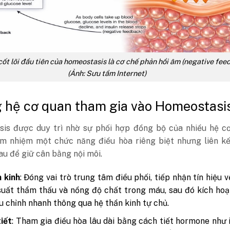
ốt lõi đầu tiên của homeostasis là cơ chế phản hồi âm (negative fee
(Ảnh: Sưu tầm Internet)
hệ cơ quan tham gia vào Homeostasi
is được duy trì nhờ sự phối hợp đồng bộ của nhiều hệ cơ
m nhiệm một chức năng điều hòa riêng biệt nhưng liên kế
au để giữ cân bằng nội môi.
 kinh
: Đóng vai trò trung tâm điều phối, tiếp nhận tín hiệu v
suất thẩm thấu và nồng độ chất trong máu, sau đó kích ho
u chỉnh nhanh thông qua hệ thần kinh tự chủ.
tiết
: Tham gia điều hòa lâu dài bằng cách tiết hormone như i