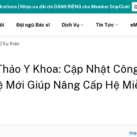
ng đỉnh cao với thẻ Vitamin Drip Membership.
Xem ngay ➝
ôi
Đội ngũ Bác sĩ
Dịch Vụ
Tin Tức
eM
ủ
|
Sự Kiện
Thảo Y Khoa: Cập Nhật Côn
 Mới Giúp Nâng Cấp Hệ Mi
Hiệ