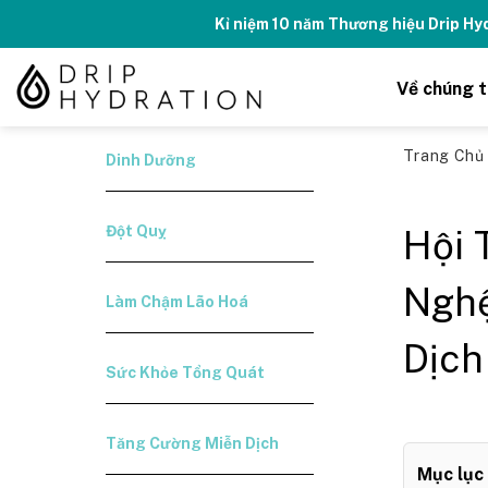
Skip
Tăng năng lượng - số
to
content
Về chúng t
Trang Ch
Dinh Dưỡng
Đột Quỵ
Hội 
Nghệ
Làm Chậm Lão Hoá
Dịch
Sức Khỏe Tổng Quát
Tăng Cường Miễn Dịch
Mục lục