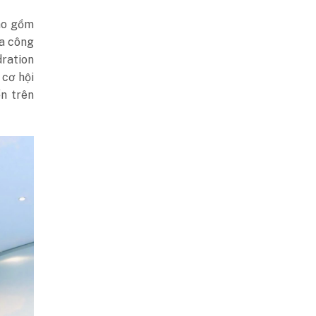
bao gồm
ữa công
dration
 cơ hội
n trên