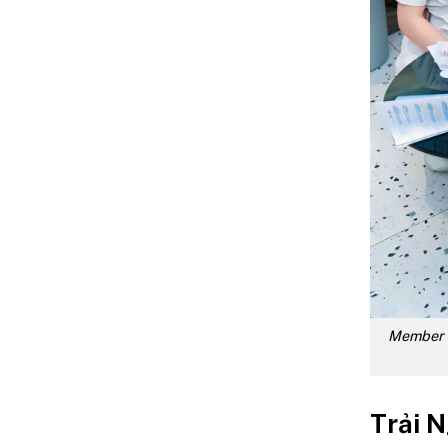
Member D
Trải 