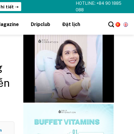
HOTLINE: +84 90 1885
088
agazine
Dripclub
Đặt lịch
g
ễn
n