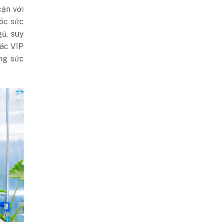
cận với
sóc sức
gủ, suy
các VIP
ng sức