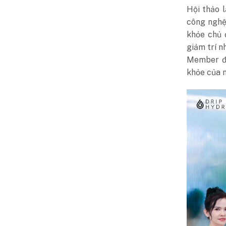
Hội thảo 
công nghệ
khỏe chủ 
giảm trí n
Member đã
khỏe của m