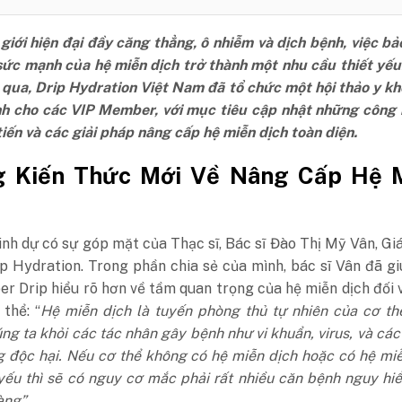
giới hiện đại đầy căng thẳng, ô nhiễm và dịch bệnh, việc bả
sức mạnh của hệ miễn dịch trở thành một nhu cầu thiết yế
 qua, Drip Hydration Việt Nam đã tổ chức một hội thảo y k
h cho các VIP Member, với mục tiêu cập nhật những công 
tiến và các giải pháp nâng cấp hệ miễn dịch toàn diện.
 Kiến Thức Mới Về Nâng Cấp Hệ 
inh dự có sự góp mặt của Thạc sĩ, Bác sĩ Đào Thị Mỹ Vân, G
p Hydration. Trong phần chia sẻ của mình, bác sĩ Vân đã g
 Drip hiểu rõ hơn về tầm quan trọng của hệ miễn dịch đối 
thể: “
Hệ miễn dịch là tuyến phòng thủ tự nhiên của cơ th
ng ta khỏi các tác nhân gây bệnh như vi khuẩn, virus, và các
g độc hại. Nếu cơ thể không có hệ miễn dịch hoặc có hệ mi
 yếu thì sẽ có nguy cơ mắc phải rất nhiều căn bệnh nguy h
àng”