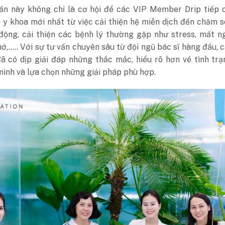
lần này không chỉ là cơ hội để các VIP Member Drip tiếp 
 y khoa mới nhất từ việc cải thiện hệ miễn dịch đến chăm 
động, cải thiện các bệnh lý thường gặp như stress, mất n
hớ,….. Với sự tư vấn chuyên sâu từ đội ngũ bác sĩ hàng đầu, 
 có dịp giải đáp những thắc mắc, hiểu rõ hơn về tình trạ
ình và lựa chọn những giải pháp phù hợp.