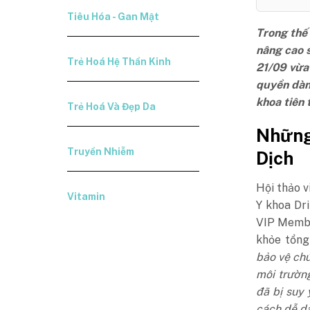
Tiêu Hóa - Gan Mật
Trong thế 
nâng cao 
Trẻ Hoá Hệ Thần Kinh
21/09 vừa
quyền dàn
khoa tiên 
Trẻ Hoá Và Đẹp Da
Những
Truyền Nhiễm
Dịch
Hội thảo v
Vitamin
Y khoa Dri
VIP Member
khỏe tổng 
bảo vệ chú
môi trườn
đã bị suy
cách dễ d