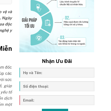
o vệ và
u. Ngày
hoa độc
nghệ y
Miễn
Nhận Ưu Đãi
iám đốc
iúp các
với sức
ể, giúp
 yếu tố
ễn dịch
iểm một