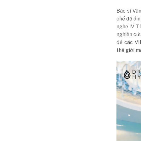
Bác sĩ Vâ
chế độ din
nghệ IV T
nghiên cứu
để các VI
thế giới m