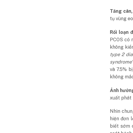
Tăng cân,
tụ vùng eo
Rối loạn 
PCOS có n
không kiể
type 2 dia
syndrome”
và 7.5% bị
không mắ
Ảnh hưởng
xuất phát 
Nhìn chun
hiện đơn l
biết sớm 