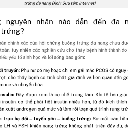
trứng đa nang (Ảnh: Sưu tầm Internet)
 nguyên nhân nào dẫn đến đa 
 trứng?
ân chính xác của hội chứng buồng trứng đa nang chưa đư
toàn, tuy nhiên các nghiên cứu cho thấy bệnh hình thành do
iều yếu tố sinh học và lối sống bao gồm:
di truyền:
Phụ nữ có mẹ hoặc chị em gái mắc PCOS có nguy 
rệt, cho thấy bệnh có tính chất gia đình và liên quan đến g
mone và chuyển hóa.
nsulin:
Đây được xem là cơ chế trung tâm. Khi tế bào giả
 insulin, cơ thể phải tiết insulin nhiều hơn, từ đó kích thíc
ản xuất androgen quá mức và làm rối loạn quá trình rụng trứ
n trục hạ đồi – tuyến yên – buồng trứng:
Sự mất cân bằn
e LH và FSH khiến nang trứng không phát triển đầy đủ, d