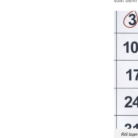
soát bệnh 
Rối loạn