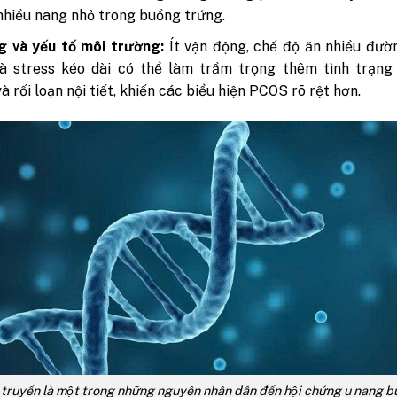
 nhiều nang nhỏ trong buồng trứng.
g và yếu tố môi trường:
Ít vận động, chế độ ăn nhiều đườ
và stress kéo dài có thể làm trầm trọng thêm tình trạng
và rối loạn nội tiết, khiến các biểu hiện PCOS rõ rệt hơn.
di truyền là một trong những nguyên nhân dẫn đến hội chứng u nang b