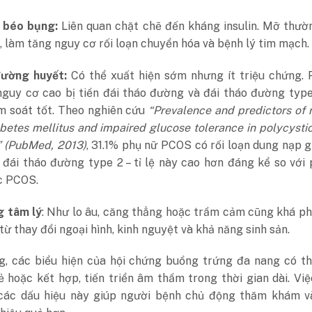
 béo bụng:
Liên quan chặt chẽ đến kháng insulin. Mỡ thườ
, làm tăng nguy cơ rối loạn chuyển hóa và bệnh lý tim mạch.
đường huyết:
C
ó thể xuất hiện sớm nhưng ít triệu chứng.
guy cơ cao bị tiền đái tháo đường và đái tháo đường type
m soát tốt.
Theo nghiên cứu
“Prevalence and predictors of r
betes mellitus and impaired glucose tolerance in polycysti
 (PubMed, 2013)
, 31.1% phụ nữ PCOS có rối loạn dung nạp 
 đái tháo đường type 2 – tỉ lệ này cao hơn đáng kể so với
c PCOS.
 tâm lý
: Như lo âu, căng thẳng hoặc trầm cảm cũng khá ph
từ thay đổi ngoại hình, kinh nguyệt và khả năng sinh sản.
g, các biểu hiện của hội chứng buồng trứng đa nang có th
ẻ hoặc kết hợp, tiến triển âm thầm trong thời gian dài. Vi
các dấu hiệu này giúp người bệnh chủ động thăm khám v