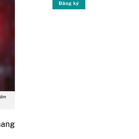
Đăng ký
ầm
nang