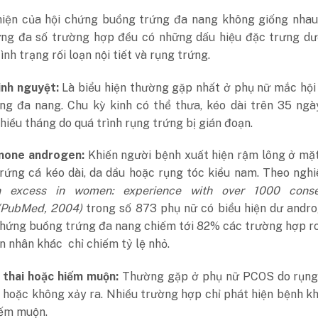
hiện của hội chứng buồng trứng đa nang không giống nhau
ưng đa số trường hợp đều có những dấu hiệu đặc trưng dướ
ình trạng rối loạn nội tiết và rụng trứng.
inh nguyệt:
Là biểu hiện thường gặp nhất ở phụ nữ mắc hội
ng đa nang. Chu kỳ kinh có thể thưa, kéo dài trên 35 ngà
hiều tháng do quá trình rụng trứng bị gián đoạn.
mone androgen:
Khiến người bệnh xuất hiện rậm lông ở mặ
trứng cá kéo dài, da dầu hoặc rụng tóc kiểu nam.
Theo nghi
n excess in women: experience with over 1000 conse
 (PubMed, 2004)
trong số 873 phụ nữ có biểu hiện dư andr
 chứng buồng trứng đa nang chiếm tới 82% các trường hợp r
 nhân khác chỉ chiếm tỷ lệ nhỏ.
thai hoặc hiếm muộn:
Thường gặp ở phụ nữ PCOS do rụng
 hoặc không xảy ra. Nhiều trường hợp chỉ phát hiện bệnh k
iếm muộn.