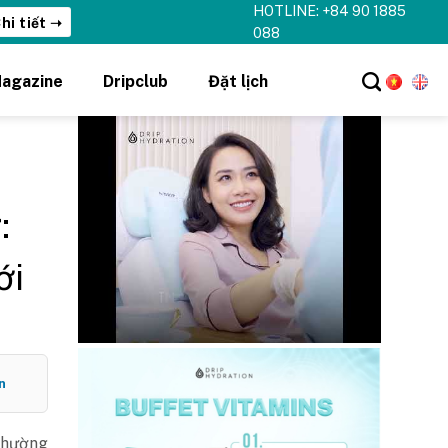
HOTLINE: +84 90 1885
hi tiết ➝
088
agazine
Dripclub
Đặt lịch
:
ới
n
 thường