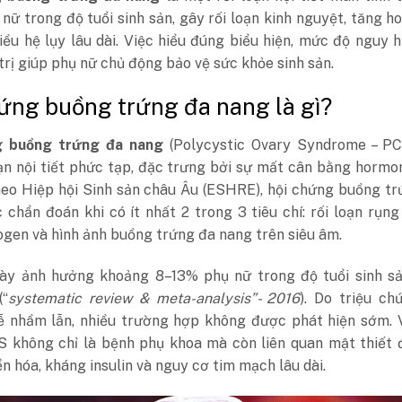
nữ trong độ tuổi sinh sản, gây rối loạn kinh nguyệt, tăng 
ều hệ lụy lâu dài. Việc hiểu đúng biểu hiện, mức độ nguy 
trị giúp phụ nữ chủ động bảo vệ sức khỏe sinh sản.
ứng buồng trứng đa nang là gì?
g buồng trứng đa nang
(Polycystic Ovary Syndrome – PC
ạn nội tiết phức tạp, đặc trưng bởi sự mất cân bằng hormo
heo Hiệp hội Sinh sản châu Âu (ESHRE), hội chứng buồng t
chẩn đoán khi có ít nhất 2 trong 3 tiêu chí: rối loạn rụng
gen và hình ảnh buồng trứng đa nang trên siêu âm.
này ảnh hưởng khoảng 8–13% phụ nữ trong độ tuổi sinh sả
(“
systematic review & meta-analysis”- 2016
). Do triệu ch
ễ nhầm lẫn, nhiều trường hợp không được phát hiện sớm. 
S không chỉ là bệnh phụ khoa mà còn liên quan mật thiết 
n hóa, kháng insulin và nguy cơ tim mạch lâu dài.