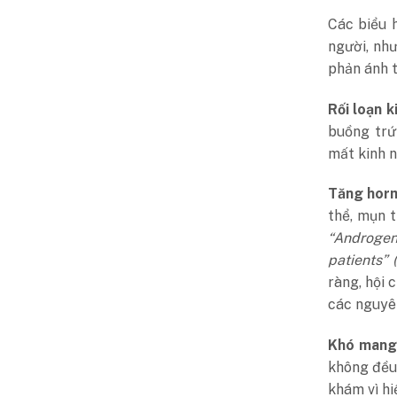
Các biểu 
người, nh
phản ánh t
Rối loạn k
buồng trứ
mất kinh n
Tăng hor
thể, mụn 
“Androge
patients”
ràng, hội
các nguyên
Khó mang 
không đều
khám vì h