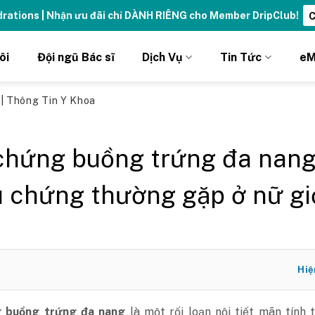
ydrations | Nhận ưu đãi chỉ DÀNH RIÊNG cho Member DripClub!
C
ôi
Đội ngũ Bác sĩ
Dịch Vụ
Tin Tức
eM
ủ
|
Thông Tin Y Khoa
chứng buồng trứng đa nang
u chứng thường gặp ở nữ gi
Hiệ
g buồng trứng đa nang
là một rối loạn nội tiết mãn tính