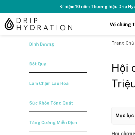
Skip
Kỉ niệm 10 năm Thương hiệu Drip H
to
content
Về chúng t
Trang Ch
Dinh Dưỡng
Đột Quỵ
Hội 
Triệ
Làm Chậm Lão Hoá
Sức Khỏe Tổng Quát
Mục lục
Tăng Cường Miễn Dịch
Hội chứn