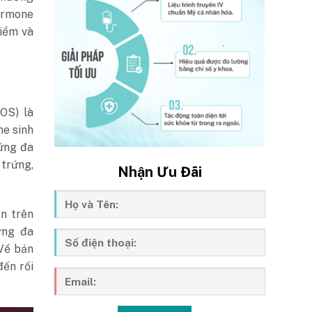
hormone
hiểm và
OS) là
ne sinh
rứng đa
 trứng,
Nhận Ưu Đãi
n trên
ứng đa
Về bản
đến rối