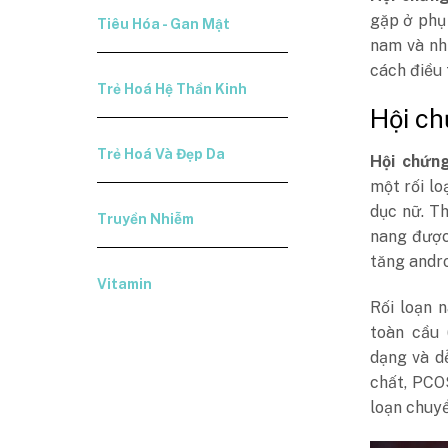
gặp ở phụ 
Tiêu Hóa - Gan Mật
nam và nhi
cách điều 
Trẻ Hoá Hệ Thần Kinh
Hội ch
Trẻ Hoá Và Đẹp Da
Hội chứn
một rối lo
dục nữ. T
Truyền Nhiễm
nang được 
tăng andro
Vitamin
Rối loạn 
toàn cầu 
dạng và d
chất, PCO
loạn chuyể