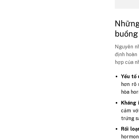
Những
buồng
Nguyên nh
định hoàn 
hợp của nh
Yếu tố 
hơn rõ 
hòa hor
Kháng i
cảm với
trứng s
Rối loạ
hormon