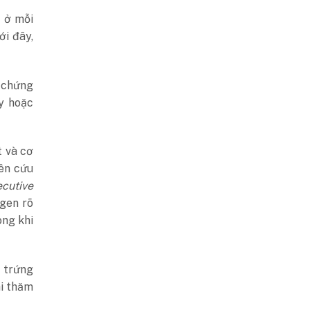
 ở mỗi
i đây,
 chứng
y hoặc
t và cơ
ên cứu
cutive
ogen rõ
ong khi
 trứng
hi thăm