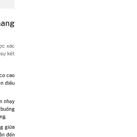
nang
ợc xác
 sự kết
cơ cao
en điều
m nhạy
h buồng
ng.
g giữa
ẫn đến