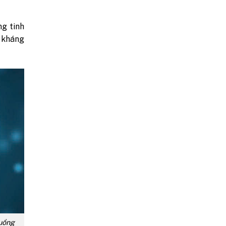
ng tinh
 kháng
uồng