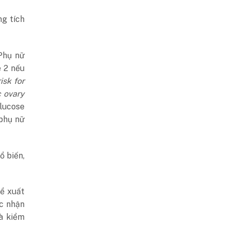
ng tích
 Phụ nữ
 2 nếu
isk for
c ovary
glucose
 phụ nữ
ổ biến,
ể xuất
ệc nhận
à kiểm