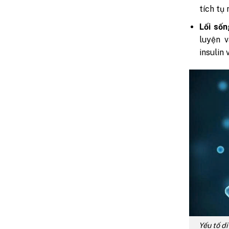
tích tụ
Lối sốn
luyện 
insulin 
Yếu tố 