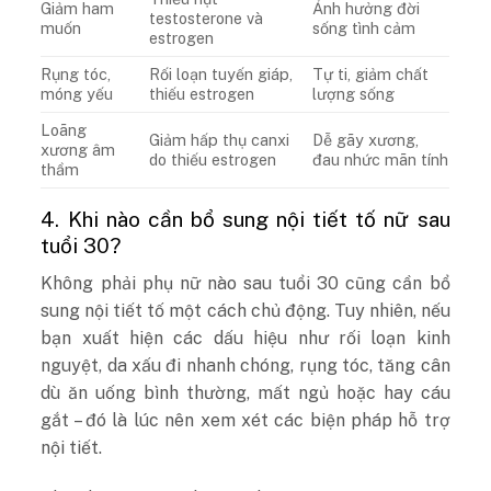
Giảm ham
Ảnh hưởng đời
testosterone và
muốn
sống tình cảm
estrogen
Rụng tóc,
Rối loạn tuyến giáp,
Tự ti, giảm chất
móng yếu
thiếu estrogen
lượng sống
Loãng
Giảm hấp thụ canxi
Dễ gãy xương,
xương âm
do thiếu estrogen
đau nhức mãn tính
thầm
4. Khi nào cần bổ sung nội tiết tố nữ sau
tuổi 30?
Không phải phụ nữ nào sau tuổi 30 cũng cần bổ
sung nội tiết tố một cách chủ động. Tuy nhiên, nếu
bạn xuất hiện các dấu hiệu như rối loạn kinh
nguyệt, da xấu đi nhanh chóng, rụng tóc, tăng cân
dù ăn uống bình thường, mất ngủ hoặc hay cáu
gắt – đó là lúc nên xem xét các biện pháp hỗ trợ
nội tiết.