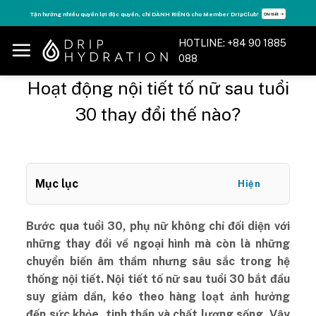
Skip
Tận hưởng nhiều quyền lợi độc quyền, chỉ DÀNH RIÊNG cho Member DripClub!
Chi tiết ➝
to
content
HOTLINE: +84 90 1885
088
Hoạt động nội tiết tố nữ sau tuổi
30 thay đổi thế nào?
Mục lục
Hiện
Bước qua tuổi 30, phụ nữ không chỉ đối diện với
những thay đổi về ngoại hình mà còn là những
chuyển biến âm thầm nhưng sâu sắc trong hệ
thống nội tiết. Nội tiết tố nữ sau tuổi 30 bắt đầu
suy giảm dần, kéo theo hàng loạt ảnh hưởng
đến sức khỏe, tinh thần và chất lượng sống. Vậy