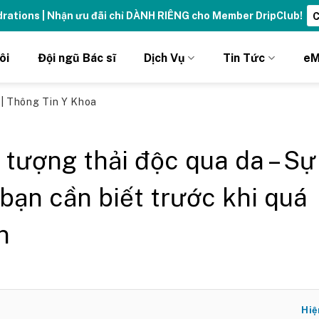
ydrations | Nhận ưu đãi chỉ DÀNH RIÊNG cho Member DripClub!
C
ôi
Đội ngũ Bác sĩ
Dịch Vụ
Tin Tức
eM
ủ
|
Thông Tin Y Khoa
 tượng thải độc qua da – Sự
 bạn cần biết trước khi quá
n
Hiệ