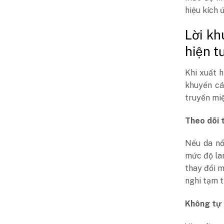
hiệu kích 
Lời kh
hiện t
Khi xuất h
khuyến cá
truyền miệ
Theo dõi 
Nếu da nổ
mức độ la
thay đổi m
nghi tạm t
Không tự 