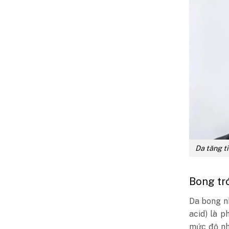
Da tăng t
Bong tr
Da bong n
acid) là p
mức độ nh