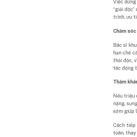
Việc dừng
“giải độc”
trình, ưu 
Chăm sóc 
Bác sĩ khu
hạn chế c
thải độc, 
tác động t
Thăm khám
Nếu triệu 
nặng, sưng
sớm giúp l
Cách tiếp
toàn, thay