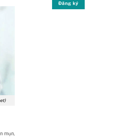
Đăng ký
et)
ện mụn,