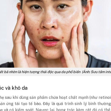
iết bã nhờn là hiện tượng thải độc qua da phổ biến (Ảnh: Sưu tầm int
óc và khô da
hẹ sau khi dùng sản phẩm chứa hoạt chất mạnh (như retino
hản ứng tái tạo tế bào. Đây là quá trình sinh lý bình thườn
ẹ và có kiểm soát. Ngược lại, bong tróc kèm rát đỏ có thể