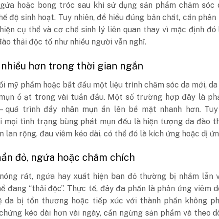
ngứa hoặc bong tróc sau khi sử dụng sản phẩm chăm sóc 
hế độ sinh hoạt. Tuy nhiên, để hiểu đúng bản chất, cần phân 
hiện cụ thể và cơ chế sinh lý liên quan thay vì mặc định đó 
ào thải độc tố như nhiều người vẫn nghĩ.
nhiều hơn trong thời gian ngắn
ổi mỹ phẩm hoặc bắt đầu một liệu trình chăm sóc da mới, da
 mụn ồ ạt trong vài tuần đầu.
Một số trường hợp đây là ph
 – quá trình đẩy nhân mụn ẩn lên bề mặt nhanh hơn. Tuy 
i mọi tình trạng bùng phát mụn đều là hiện tượng da đào t
n lan rộng, đau viêm kéo dài, có thể đó là kích ứng hoặc dị ứn
mẩn đỏ, ngứa hoặc châm chích
nóng rát, ngứa hay xuất hiện ban đỏ thường bị nhầm lẫn v
hể đang “thải độc”.
Thực tế, đây đa phần là phản ứng viêm 
ệ da bị tổn thương hoặc tiếp xúc với thành phần không ph
 chứng kéo dài hơn vài ngày, cần ngừng sản phẩm và theo d