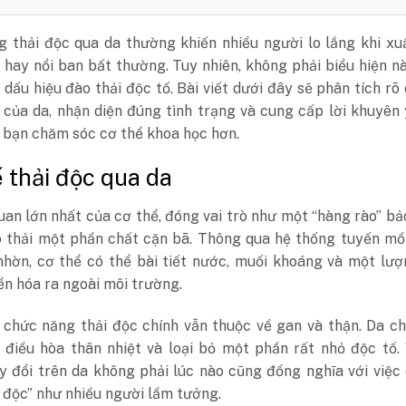
g thải độc qua da thường khiến nhiều người lo lắng khi xu
hay nổi ban bất thường. Tuy nhiên, không phải biểu hiện n
 dấu hiệu đào thải độc tố. Bài viết dưới đây sẽ phân tích rõ
 của da, nhận diện đúng tình trạng và cung cấp lời khuyên
 bạn chăm sóc cơ thể khoa học hơn.
 thải độc qua da
uan lớn nhất của cơ thể, đóng vai trò như một “hàng rào” bả
o thải một phần chất cặn bã. Thông qua hệ thống tuyến mồ
nhờn, cơ thể có thể bài tiết nước, muối khoáng và một lư
n hóa ra ngoài môi trường.
, chức năng thải độc chính vẫn thuộc về gan và thận. Da c
 điều hòa thân nhiệt và loại bỏ một phần rất nhỏ độc tố. 
y đổi trên da không phải lúc nào cũng đồng nghĩa với việc
 độc” như nhiều người lầm tưởng.