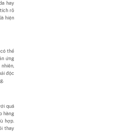
da hay
tích rõ
là hiện
 có thể
ản ứng
nhiên,
hải độc
g.
ới quá
do hàng
ù hợp.
õi thay