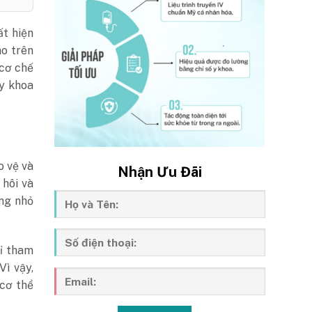
ất hiện
ào trên
 cơ chế
 y khoa
o vệ và
Nhận Ưu Đãi
 hôi và
ợng nhỏ
hỉ tham
Vì vậy,
 cơ thể