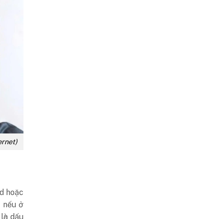
ernet)
id hoặc
g nếu ở
 là dấu