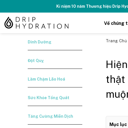
Skip
Kỉ niệm 10 năm Thương hiệu Drip H
to
content
Về chúng t
Trang Ch
Dinh Dưỡng
Đột Quỵ
Hiện
thật
Làm Chậm Lão Hoá
muộ
Sức Khỏe Tổng Quát
Tăng Cường Miễn Dịch
Mục lục