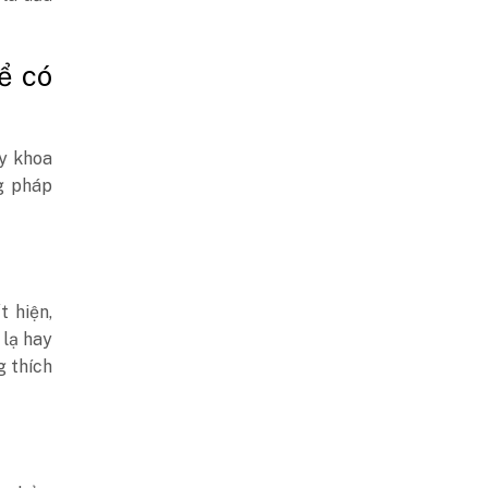
ể có
 y khoa
g pháp
 hiện,
 lạ hay
g thích