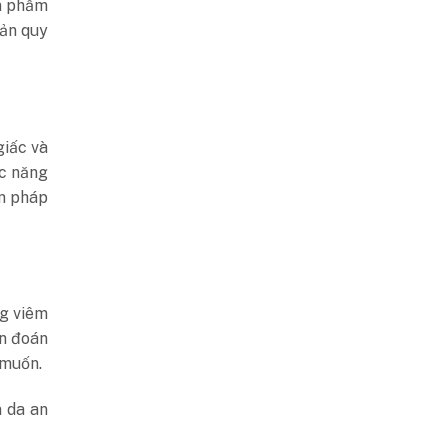
ản phẩm
iản quy
giấc và
ức năng
ện pháp
ng viêm
ẩn đoán
 muốn.
n da an