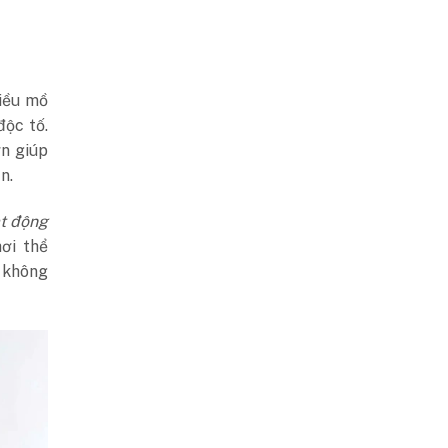
hiều mồ
độc tố.
ờn giúp
n.
ạt động
ơi thể
i không