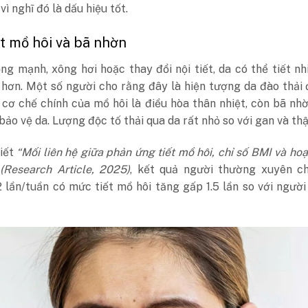
 vì nghĩ đó là dấu hiệu tốt.
t mồ hôi và bã nhờn
ng mạnh, xông hơi hoặc thay đổi nội tiết, da có thể tiết n
 hơn. Một số người cho rằng đây là hiện tượng da đào thải 
 cơ chế chính của mồ hôi là điều hòa thân nhiệt, còn bã nh
bảo vệ da. Lượng độc tố thải qua da rất nhỏ so với gan và thậ
viết
“Mối liên hệ giữa phản ứng tiết mồ hôi, chỉ số BMI và ho
 (Research Article, 2025)
, kết quả người thường xuyên ch
 lần/tuần có mức tiết mồ hôi tăng gấp 1.5 lần so với ngườ