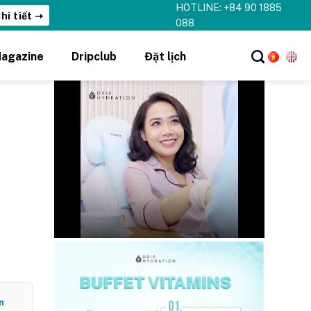
HOTLINE: +84 90 1885
hi tiết ➝
088
agazine
Dripclub
Đặt lịch
n