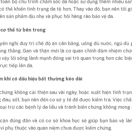
 toàn bộ chu trình chăm sóc da hoặc sử dụng thêm nhiều s
 có thể khiến tình trạng da tệ hơn. Thay vào đó, bạn nên tối g
tiên sản phẩm dịu nhẹ và phục hồi hàng rào bảo vệ da.
cơ thể từ bên trong
yến nghị duy trì chế độ ăn cân bằng, uống đủ nước, ngủ đủ 
ăng thẳng. Gan và thận mới là cơ quan chính đảm nhiệm ch
vì vậy lối sống lành mạnh đóng vai trò quan trọng hơn các bi
rực tiếp lên da.
 khi có dấu hiệu bất thường kéo dài
chứng không cải thiện sau vài ngày, hoặc xuất hiện tình trạ
 đau, sốt, bạn nên đến cơ sở y tế để được kiểm tra. Việc ch
oại trừ các bệnh lý da liễu và tránh biến chứng không mong
 cận đúng đắn và có cơ sở khoa học sẽ giúp bạn bảo vệ là
 vì phụ thuộc vào quan niệm chưa được kiểm chứng.