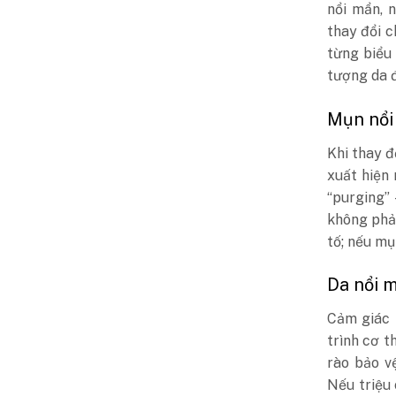
nổi mẩn, 
thay đổi c
từng biểu 
tượng da đ
Mụn nổi 
Khi thay đ
xuất hiện
“purging”
không phả
tố; nếu mụ
Da nổi 
Cảm giác 
trình cơ t
rào bảo v
Nếu triệu