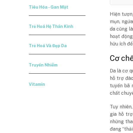
Tiêu Hóa - Gan Mật
Hiện tượn
mụn, ngứa 
Trẻ Hoá Hệ Thần Kinh
da cũng là
hoạt động
hữu ích để
Trẻ Hoá Và Đẹp Da
Cơ chế
Truyền Nhiễm
Da là cơ q
hỗ trợ đà
Vitamin
tuyến bã 
chất chuyể
Tuy nhiên
gia hỗ trợ
những tha
đang “thải