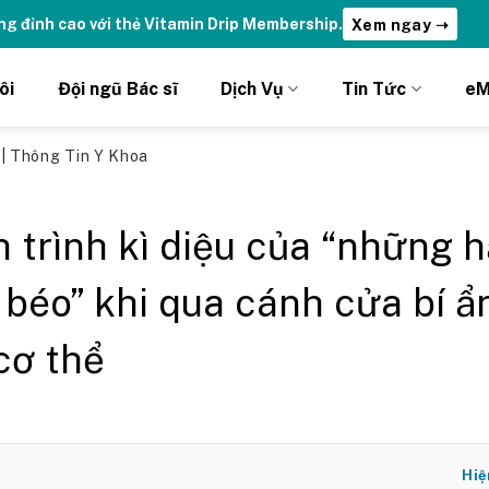
ng đỉnh cao với thẻ Vitamin Drip Membership.
Xem ngay ➝
ôi
Đội ngũ Bác sĩ
Dịch Vụ
Tin Tức
eM
ủ
|
Thông Tin Y Khoa
 trình kì diệu của “những h
 béo” khi qua cánh cửa bí ẩ
cơ thể
Hiệ