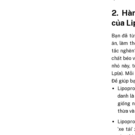
2. Hàn
của Li
Bạn đã từ
ăn, làm t
tắc nghẽn?
chất béo v
nhỏ này, 
Lp(a). Mỗi
Để giúp bạ
Lipopro
danh là
giống n
thừa và
Lipopro
‘xe tải