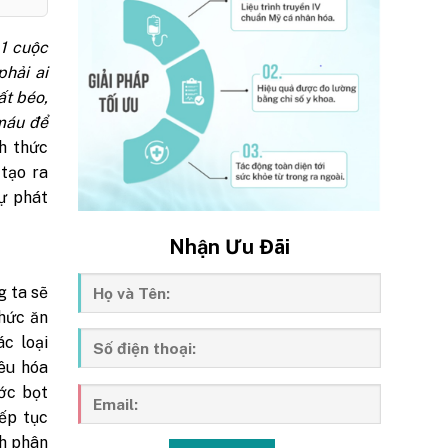
 1 cuộc
hải ai
ất béo,
máu để
h thức
tạo ra
sự phát
Nhận Ưu Đãi
g ta sẽ
thức ăn
ác loại
iêu hóa
ớc bọt
iếp tục
nh phân