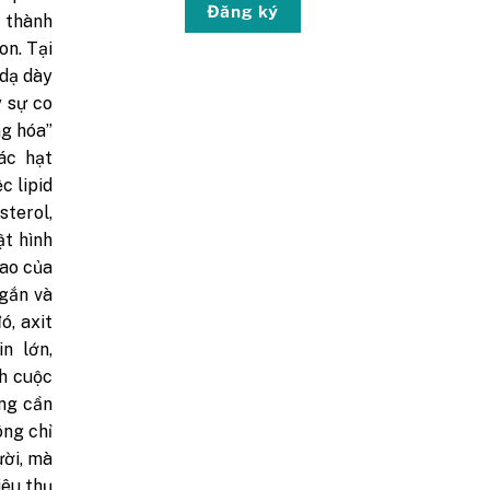
Đăng ký
 thành
on. Tại
 dạ dày
y sự co
ng hóa”
ác hạt
c lipid
terol,
ật hình
mao của
ngắn và
ó, axit
n lớn,
h cuộc
ưng cần
ông chỉ
ười, mà
iêu thụ