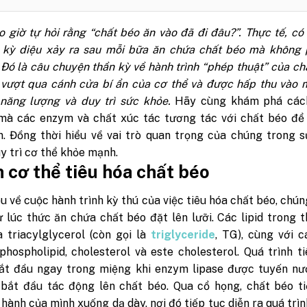
 giờ tự hỏi rằng “chất béo ăn vào đã đi đâu?”. Thực tế, có
h kỳ diệu xảy ra sau mỗi bữa ăn chứa chất béo mà không p
 Đó là câu chuyện thần kỳ về hành trình “phép thuật” của ch
 vượt qua cánh cửa bí ẩn của cơ thể và được hấp thu vào 
năng lượng và duy trì sức khỏe.
Hãy cùng khám phá các
 mà các enzym và chất xúc tác tương tác với chất béo để 
in. Đồng thời hiểu về vai trò quan trọng của chúng trong 
uy trì cơ thể khỏe mạnh.
h cơ thể tiêu hóa chất béo
ểu về cuộc hành trình kỳ thú của việc tiêu hóa chất béo, chún
 lúc thức ăn chứa chất béo đặt lên lưỡi. Các lipid trong 
à triacylglycerol (còn gọi là
triglyceride
, TG), cùng với c
hospholipid, cholesterol và este cholesterol. Quá trình t
ắt đầu ngay trong miệng khi enzym lipase được tuyến nư
à bắt đầu tác động lên chất béo. Qua cổ họng, chất béo t
hành của mình xuống dạ dày, nơi đó tiếp tục diễn ra quá trì