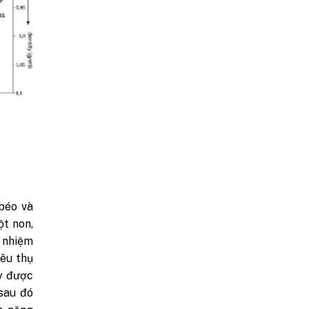
 béo và
ột non,
h nhiệm
iêu thụ
y được
sau đó