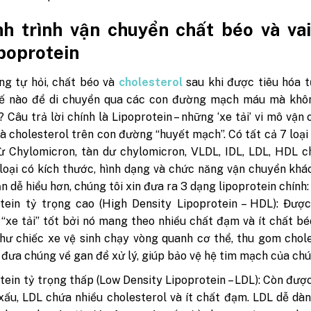
h trình vận chuyển chất béo và vai
poprotein
ng tự hỏi, chất béo và
cholesterol
sau khi được tiêu hóa 
hế nào để di chuyển qua các con đường mạch máu mà khô
 Câu trả lời chính là Lipoprotein – những ‘xe tải’ vi mô vận
à cholesterol trên con đường “huyết mạch”. Có tất cả 7 loại ‘
từ Chylomicron, tàn dư chylomicron, VLDL, IDL, LDL, HDL 
 loại có kích thước, hình dạng và chức năng vận chuyển khá
n dễ hiểu hơn, chúng tôi xin đưa ra 3 dạng lipoprotein chính:
tein tỷ trọng cao (High Density Lipoprotein – HDL): Đượ
 “xe tải” tốt bởi nó mang theo nhiều chất đạm và ít chất b
hư chiếc xe vệ sinh chạy vòng quanh cơ thể, thu gom chol
 đưa chúng về gan để xử lý, giúp bảo vệ hệ tim mạch của chú
tein tỷ trọng thấp (Low Density Lipoprotein – LDL): Còn được
’ xấu, LDL chứa nhiều cholesterol và ít chất đạm. LDL dễ d