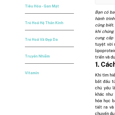
Tiêu Hóa - Gan Mật
Bạn có bao
hành trìn
Trẻ Hoá Hệ Thần Kinh
cũng biết.
khi chúng
cung cấp 
Trẻ Hoá Và Đẹp Da
tuyệt vời
lipoprote
Truyền Nhiễm
triển và d
1. Các
Vitamin
Khi tìm hi
bắt đầu từ
chủ yếu l
khác như p
hóa học b
tiết ra v
chuyến du 