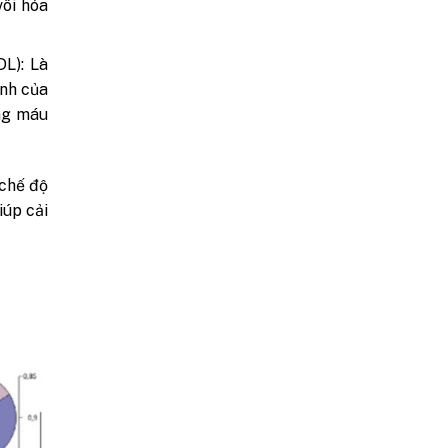
vôi hóa
DL): Là
ính của
ong máu
 chế độ
iúp cải