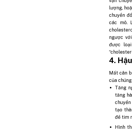
vận chuyể
lượng, hoặ
chuyển đổ
các mô. 
cholester
ngược vớ
được loạ
“cholestero
4. Hậu
Mất cân bằ
của chúng 
Tăng n
tăng hà
chuyển
tạo thà
đề tim 
Hình t