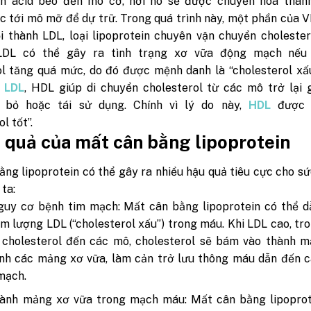
n acid béo đến mô cơ, nơi nó sẽ được chuyển hóa thàn
c tới mô mỡ để dự trữ. Trong quá trình này, một phần của 
i thành LDL, loại lipoprotein chuyên vận chuyển choleste
LDL có thể gây ra tình trạng xơ vữa động mạch nếu
ol tăng quá mức, do đó được mệnh danh là “cholesterol xấu
i
LDL
, HDL giúp di chuyển cholesterol từ các mô trở lại 
i bỏ hoặc tái sử dụng. Chính vì lý do này,
HDL
được g
l tốt”.
 quả của mất cân bằng lipoprotein
ng lipoprotein có thể gây ra nhiều hậu quả tiêu cực cho s
ta:
guy cơ bệnh tim mạch: Mất cân bằng lipoprotein có thể d
m lượng LDL (“cholesterol xấu”) trong máu. Khi LDL cao, tr
 cholesterol đến các mô, cholesterol sẽ bám vào thành m
nh các mảng xơ vữa, làm cản trở lưu thông máu dẫn đến c
mạch.
hành mảng xơ vữa trong mạch máu: Mất cân bằng lipoprot