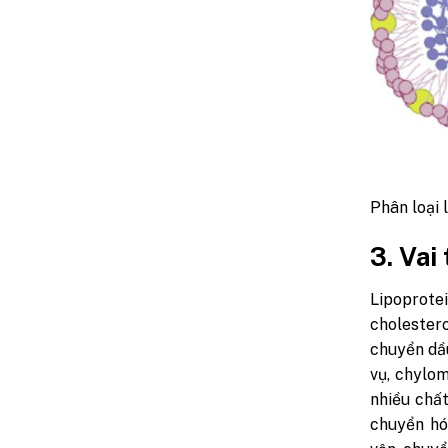
Phân loại 
3. Vai
Lipoprote
cholestero
chuyển dầ
vụ, chylom
nhiều chấ
chuyển hó