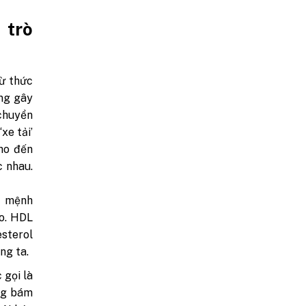
 trò
từ thức
ng gây
 chuyển
xe tải’
cho đến
c nhau.
c mệnh
éo. HDL
esterol
ng ta.
 gọi là
àng bám