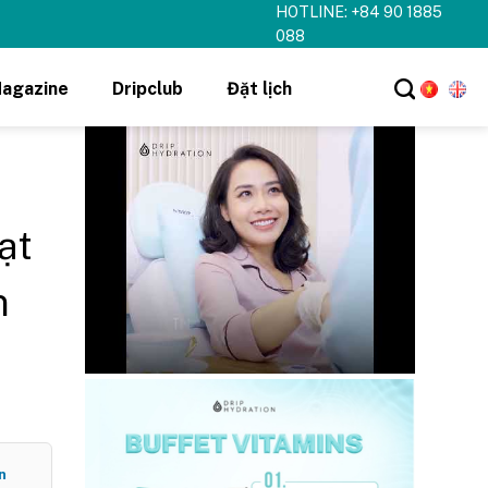
HOTLINE: +84 90 1885
088
agazine
Dripclub
Đặt lịch
ạt
n
n