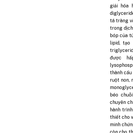
giải hóa 
diglycerid
tá tràng v
trong dịch
bóp của tú
lipid, tạ
triglyceri
được hấp
lysophosph
thành cấu 
ruột non, 
monoglycer
béo chuỗi
chuyên ch
hành trìn
thiết cho 
minh chứn
còn cho t