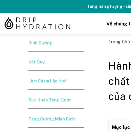
Skip
Tăng năng lượng - số
to
content
Về chúng t
Trang Ch
Dinh Dưỡng
Đột Quỵ
Hành
chất
Làm Chậm Lão Hoá
của 
Sức Khỏe Tổng Quát
Tăng Cường Miễn Dịch
Mục lục