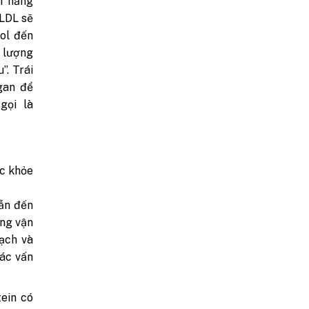
h năng
VLDL sẽ
rol đến
 lượng
”. Trái
gan để
ọi là
ức khỏe
ẫn đến
ong vận
ạch và
ác vấn
ein có