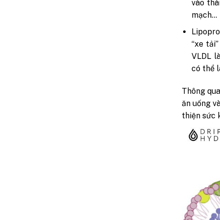
vào thà
mạch…
Lipopro
“xe tải
VLDL là
có thể 
Thông qua 
ăn uống và
thiện sức 