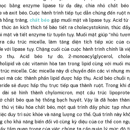
học bằng enzyme lipase từ dạ dày, chia nhỏ chất béo
e và axit béo. Cuộc hành trình tiếp tục dẫn chúng đến ruột n
à hỗng tràng,
chất béo
gặp muối mật và lipase tụy. Acid từ
 thức ăn kích thích tế bào tiết ra cholecystokinin, thúc đẩ
i mật và tiết enzyme từ tuyến tụy. Muối mật giúp “nhũ tươ
o ra cấu trúc micelle, làm tăng diện tích tiếp xúc của c
de với lipase tụy. Chặng cuối của cuộc hành trình chính là việ
 thụ. Acid béo tự do, 2-monoacylglycerol, choles
olipid và các vitamin hòa tan trong lipid cùng với muối m
trúc micelle. Các micelle này di chuyển đến các vi nhung 
nơi mà các thành phần lipid được hấp thụ. Acid béo chuỗi 
ide sẽ được hấp thụ trực tiếp qua thành ruột. Trong khi đ
 dài sẽ hình thành chylomicron, một cấu trúc lipoprotei
ở chất béo qua hệ thống bạch huyết. Vậy là đã hoàn thàn
h thú vị tiêu hóa chất béo, một quá trình đầy phức tạp nh
việc duy trì sức khỏe và năng lượng cơ thể. Quá trình này kh
g cho khả năng biến đổi vô cùng kỳ diệu của cơ thể con ng
hấy tầm quan trọng của việc chúng ta cần quản lý mức độ t