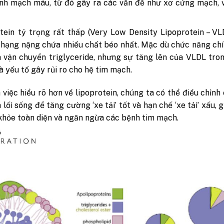
nh mạch máu, từ đó gây ra các vấn đề như xơ cứng mạch, 
tein tỷ trọng rất thấp (Very Low Density Lipoprotein – VL
” hạng nặng chứa nhiều chất béo nhất. Mặc dù chức năng ch
 vận chuyển triglyceride, nhưng sự tăng lên của VLDL tr
là yếu tố gây rủi ro cho hệ tim mạch.
việc hiểu rõ hơn về lipoprotein, chúng ta có thể điều chỉnh
 lối sống để tăng cường ‘xe tải’ tốt và hạn chế ‘xe tải’ xấu, g
khỏe toàn diện và ngăn ngừa các bệnh tim mạch.